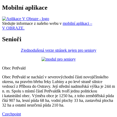
Mobilní aplikace
Sledujte informace z našeho webu v
mobilní aplikaci –
V OBRAZE.
Senioři
Zjednodušená verze stránek nejen pro seniory
Obec Petřvald
Obec Petřvald se nachází v severovýchodní části novojičínského
okresu, na pravém břehu řeky Lubiny a po levé straně silnice
vedoucí z Příbora do Ostravy. Její střední nadmořská výška je 244 m
n. m. Spolu s místní částí Petřvaldík tvoří jednu politickou
i katastrální obec. Výměra obce je 1250 ha, z toho zemědělská půda
čítá 907 ha, lesní půda 68 ha, vodní plochy 33 ha, zastavěná plocha
32 ha a ostatní neurčená půda 210 ha.
Czechpoint