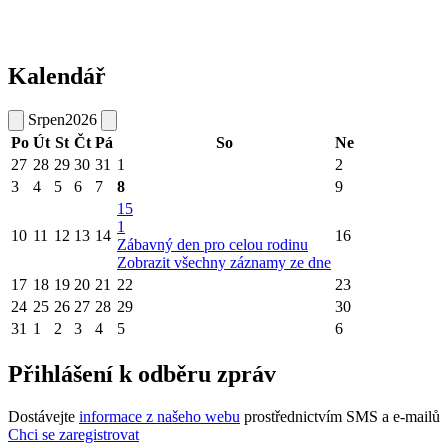
Kalendář
Srpen
2026
Po
Út
St
Čt
Pá
So
Ne
27
28
29
30
31
1
2
3
4
5
6
7
8
9
15
1
10
11
12
13
14
16
Zábavný den pro celou rodinu
Zobrazit všechny záznamy ze dne
17
18
19
20
21
22
23
24
25
26
27
28
29
30
31
1
2
3
4
5
6
Přihlášení k odběru zpráv
Dostávejte
informace z našeho webu
prostřednictvím SMS a e-mailů
Chci se zaregistrovat