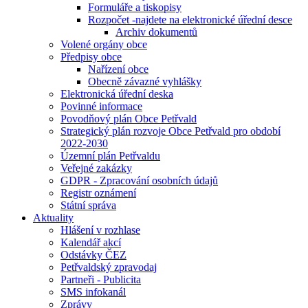
Formuláře a tiskopisy
Rozpočet -najdete na elektronické úřední desce
Archiv dokumentů
Volené orgány obce
Předpisy obce
Nařízení obce
Obecně závazné vyhlášky
Elektronická úřední deska
Povinné informace
Povodňový plán Obce Petřvald
Strategický plán rozvoje Obce Petřvald pro období
2022-2030
Územní plán Petřvaldu
Veřejné zakázky
GDPR - Zpracování osobních údajů
Registr oznámení
Státní správa
Aktuality
Hlášení v rozhlase
Kalendář akcí
Odstávky ČEZ
Petřvaldský zpravodaj
Partneři - Publicita
SMS infokanál
Zprávy