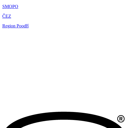
SMOPO
ČEZ
Region Poodří