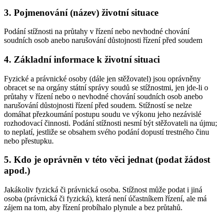
3. Pojmenování (název) životní situace
Podání stížnosti na průtahy v řízení nebo nevhodné chování
soudních osob anebo narušování důstojnosti řízení před soudem
4. Základní informace k životní situaci
Fyzické a právnické osoby (dále jen stěžovatel) jsou oprávněny
obracet se na orgány státní správy soudů se stížnostmi, jen jde-li o
průtahy v řízení nebo o nevhodné chování soudních osob anebo
narušování důstojnosti řízení před soudem. Stížností se nelze
domáhat přezkoumání postupu soudu ve výkonu jeho nezávislé
rozhodovací činnosti. Podání stížnosti nesmí být stěžovateli na újmu;
to neplatí, jestliže se obsahem svého podání dopustí trestného činu
nebo přestupku.
5. Kdo je oprávněn v této věci jednat (podat žádost
apod.)
Jakákoliv fyzická či právnická osoba. Stížnost může podat i jiná
osoba (právnická či fyzická), která není účastníkem řízení, ale má
zájem na tom, aby řízení probíhalo plynule a bez průtahů.