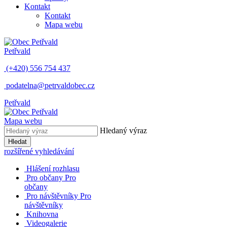
Kontakt
Kontakt
Mapa webu
Petřvald
(+420) 556 754 437
podatelna@petrvaldobec.cz
Petřvald
Mapa webu
Hledaný výraz
Hledat
rozšířené vyhledávání
Hlášení rozhlasu
Pro občany
Pro
občany
Pro návštěvníky
Pro
návštěvníky
Knihovna
Videogalerie