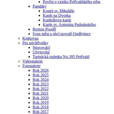
Pověst o vzniku Petřvaldského erbu
Památky
Kostel sv. Mikuláše
Kaple na Dvorku
Kudielkova kaple
Kaple sv. Antonína Paduánského
Region Poodří
Svaz měst a obcí povodí Ondřejnice
Knihovna
Pro návštěvníky
Stravování
Ubytování
Turistická známka No.395 Petřvald
Videogalerie
Fotogalerie
Rok 2026
Rok 2025
Rok 2024
Rok 2023
Rok 2022
Rok 2021
Rok 2020
Rok 2019
Rok 2018
Rok 2017