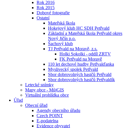
Rok 2016
Rok 2015
Dobové fotografie
Ostatní
Mateřská škola
Hokejový klub HC SDH Petřvald
Základní a Mateřská škola Petřvald okres
Nový Jičín p.o.
Šachový klub
TJ Petřvald na Moravě, z.s.
Holki Sokolki - oddíl ZRTV
FK Petřvald na Moravě
110 let dechové hudby Petřvalďanka
Myslivecký spolek Petřvald
Sbor dobrovolných hasičů Petřvald
Sbor dobrovolných hasičů Petřvaldík
Letecké snímky
Mapy obce - MůjGIS
Virtuální prohlídka obce
Úřad
Obecní úřad
Agendy obecního úřadu
Czech POINT
E-podatelna
Evidence obyvatel