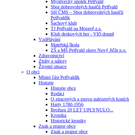
Myslivecký spolek Petřvald
Sbor dobrovolných hasičů Petřvald
SH ČMS – Sbor dobrovolných hasičů
Petřvaldík
Šachový klub
TJ Petřvald na Moravě,z.s.
Klub deskových her - Vlčí doupě
Vzdělávání
Mateřská škola
ZŠ a MŠ Petřvald okres Nový Jičín p.o.
Zdravotnictví
Ztráty a nálezy
Životní situace
O obci
Místní část Petřvaldík
Historie
Historie obce
Rodáci
O ztracených a znovu nalezených koních
Harty 1780-1956
Brožura 20 LET UPLYNULO...
Kronika
Historické kroniky
Znak a prapor obce
Znak a prapor obce