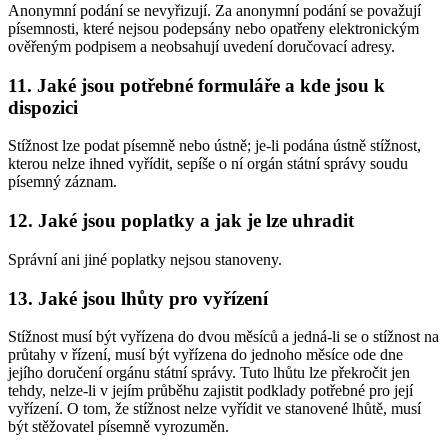
Anonymní podání se nevyřizují. Za anonymní podání se považují
písemnosti, které nejsou podepsány nebo opatřeny elektronickým
ověřeným podpisem a neobsahují uvedení doručovací adresy.
11. Jaké jsou potřebné formuláře a kde jsou k
dispozici
Stížnost lze podat písemně nebo ústně; je-li podána ústně stížnost,
kterou nelze ihned vyřídit, sepíše o ní orgán státní správy soudu
písemný záznam.
12. Jaké jsou poplatky a jak je lze uhradit
Správní ani jiné poplatky nejsou stanoveny.
13. Jaké jsou lhůty pro vyřízení
Stížnost musí být vyřízena do dvou měsíců a jedná-li se o stížnost na
průtahy v řízení, musí být vyřízena do jednoho měsíce ode dne
jejího doručení orgánu státní správy. Tuto lhůtu lze překročit jen
tehdy, nelze-li v jejím průběhu zajistit podklady potřebné pro její
vyřízení. O tom, že stížnost nelze vyřídit ve stanovené lhůtě, musí
být stěžovatel písemně vyrozuměn.