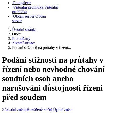
Fotogalerie
Virtuální prohlídka
Virtuální
prohlídka
Občan server
Občan
server
Úvodní stránka
Obec
Pro občany
Životní situace
Podání stížnosti na průtahy v řízení...
Podání stížnosti na průtahy v
řízení nebo nevhodné chování
soudních osob anebo
narušování důstojnosti řízení
před soudem
Základní znění
Rozšířené znění
Úplné znění