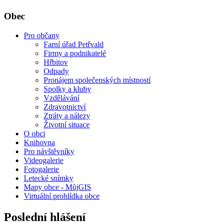
Obec
Pro občany
Farní úřad Petřvald
Firmy a podnikatelé
Hřbitov
Odpady
Pronájem společenských místností
Spolky a kluby
Vzdělávání
Zdravotnictví
Ztráty a nálezy
Životní situace
O obci
Knihovna
Pro návštěvníky
Videogalerie
Fotogalerie
Letecké snímky
Mapy obce - MůjGIS
Virtuální prohlídka obce
Poslední hlášení