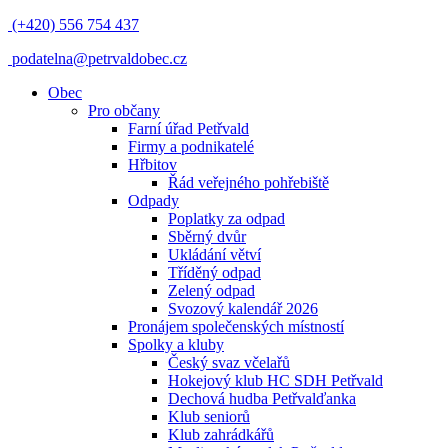
(+420) 556 754 437
podatelna@petrvaldobec.cz
Obec
Pro občany
Farní úřad Petřvald
Firmy a podnikatelé
Hřbitov
Řád veřejného pohřebiště
Odpady
Poplatky za odpad
Sběrný dvůr
Ukládání větví
Tříděný odpad
Zelený odpad
Svozový kalendář 2026
Pronájem společenských místností
Spolky a kluby
Český svaz včelařů
Hokejový klub HC SDH Petřvald
Dechová hudba Petřvalďanka
Klub seniorů
Klub zahrádkářů