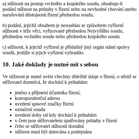
a) stížnosti na postup vrchního a krajského soudu, obsahuje-li
podání stížnost na průtahy v řízení nebo na nevhodné chování anebo
narušování důstojnosti řízení předsedou soudu,
b) podání, jejichž obsahem je nesouhlas se způsobem vyřízení
stížnosti v téže věci, vyřizované předsedou Nejvyššího soudu,
předsedou vrchního soudu nebo předsedou krajského soudu
c) stížnosti, k jejichž vyřízení je příslušný jiný orgán státní správy
soudů, jestliže si jejich vyřízení vyhradilo.
10. Jaké doklady je nutné mít s sebou
Ve stížnosti je nutné uvést všechny důležité údaje o řízení, o němž se
stěžovatel domnívá, že dochází k průtahům:
jméno a příjmení účastníka řízení,
korespondenční adresu
uvedení spisové značky řízení
označení soudu
uvedení doby od kdy dochází k průtahům
v čem jsou stěžovatelem spatřovány průtahy v řízení
čeho se stěžovatel stížností domáhá
stížnost musí být datována a podepsána