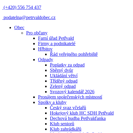
(+420) 556 754 437
podatelna@petrvaldobec.cz
Obec
Pro občany
Farní úřad Petřvald
Firmy a podnikatelé
Hřbitov
Řád veřejného pohřebiště
Odpady
Poplatky za odpad
Sběrný dvůr
Ukládání větví
Tříděný odpad
Zelený odpad
Svozový kalendář 2026
Pronájem společenských místností
Spolky a kluby
Český svaz včelařů
Hokejový klub HC SDH Petřvald
Dechová hudba Petřvalďanka
Klub seniorů
Klub zahrádkářů