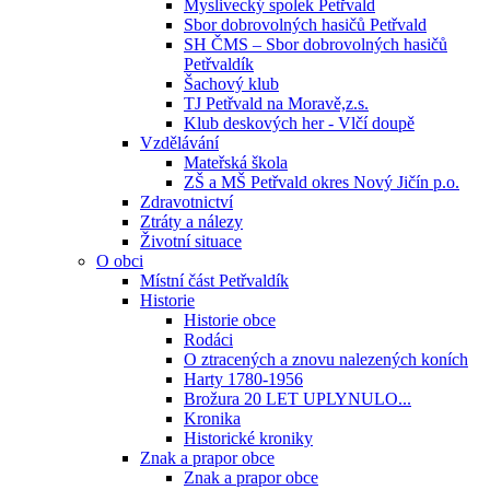
Myslivecký spolek Petřvald
Sbor dobrovolných hasičů Petřvald
SH ČMS – Sbor dobrovolných hasičů
Petřvaldík
Šachový klub
TJ Petřvald na Moravě,z.s.
Klub deskových her - Vlčí doupě
Vzdělávání
Mateřská škola
ZŠ a MŠ Petřvald okres Nový Jičín p.o.
Zdravotnictví
Ztráty a nálezy
Životní situace
O obci
Místní část Petřvaldík
Historie
Historie obce
Rodáci
O ztracených a znovu nalezených koních
Harty 1780-1956
Brožura 20 LET UPLYNULO...
Kronika
Historické kroniky
Znak a prapor obce
Znak a prapor obce