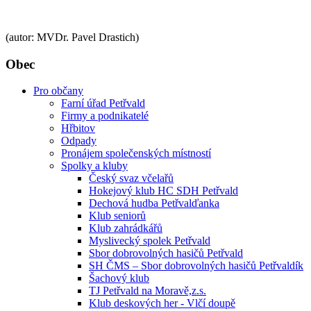
(autor: MVDr. Pavel Drastich)
Obec
Pro občany
Farní úřad Petřvald
Firmy a podnikatelé
Hřbitov
Odpady
Pronájem společenských místností
Spolky a kluby
Český svaz včelařů
Hokejový klub HC SDH Petřvald
Dechová hudba Petřvalďanka
Klub seniorů
Klub zahrádkářů
Myslivecký spolek Petřvald
Sbor dobrovolných hasičů Petřvald
SH ČMS – Sbor dobrovolných hasičů Petřvaldík
Šachový klub
TJ Petřvald na Moravě,z.s.
Klub deskových her - Vlčí doupě