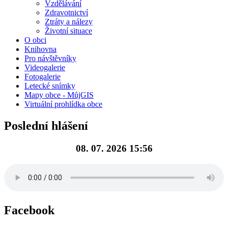
Vzdělávání
Zdravotnictví
Ztráty a nálezy
Životní situace
O obci
Knihovna
Pro návštěvníky
Videogalerie
Fotogalerie
Letecké snímky
Mapy obce - MůjGIS
Virtuální prohlídka obce
Poslední hlášení
08. 07. 2026 15:56
Facebook