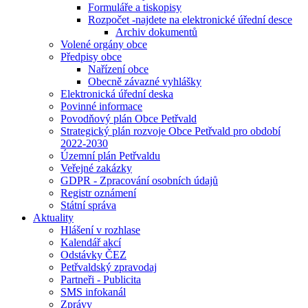
Formuláře a tiskopisy
Rozpočet -najdete na elektronické úřední desce
Archiv dokumentů
Volené orgány obce
Předpisy obce
Nařízení obce
Obecně závazné vyhlášky
Elektronická úřední deska
Povinné informace
Povodňový plán Obce Petřvald
Strategický plán rozvoje Obce Petřvald pro období
2022-2030
Územní plán Petřvaldu
Veřejné zakázky
GDPR - Zpracování osobních údajů
Registr oznámení
Státní správa
Aktuality
Hlášení v rozhlase
Kalendář akcí
Odstávky ČEZ
Petřvaldský zpravodaj
Partneři - Publicita
SMS infokanál
Zprávy