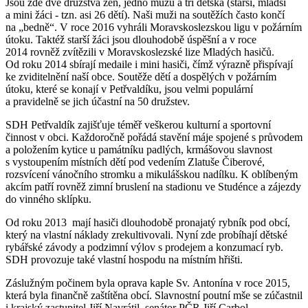
Jsou zde dvě družstva žen, jedno mužů a tři dětská (starší, mladší
a mini žáci - tzn. asi 26 dětí). Naši muži na soutěžích často končí
na „bedně“. V roce 2016 vyhráli Moravskoslezskou ligu v požárním
útoku. Taktéž starší žáci jsou dlouhodobě úspěšní a v roce
2014 rovněž zvítězili v Moravskoslezské lize Mladých hasičů.
Od roku 2014 sbírají medaile i mini hasiči, čímž výrazně přispívají
ke zviditelnění naší obce. Soutěže dětí a dospělých v požárním
útoku, které se konají v Petřvaldíku, jsou velmi populární
a pravidelně se jich účastní na 50 družstev.
SDH Petřvaldík zajišťuje téměř veškerou kulturní a sportovní
činnost v obci. Každoročně pořádá stavění máje spojené s průvodem
a položením kytice u památníku padlých, krmášovou slavnost
s vystoupením místních dětí pod vedením Zlatuše Čiberové,
rozsvícení vánočního stromku a mikulášskou nadílku. K oblíbeným
akcím patří rovněž zimní bruslení na stadionu ve Studénce a zájezdy
do vinného sklípku.
Od roku 2013 mají hasiči dlouhodobě pronajatý rybník pod obcí,
který na vlastní náklady zrekultivovali. Nyní zde probíhají dětské
rybářské závody a podzimní výlov s prodejem a konzumací ryb.
SDH provozuje také vlastní hospodu na místním hřišti.
Záslužným počinem byla oprava kaple Sv. Antonína v roce 2015,
která byla finančně zaštítěna obcí. Slavnostní poutní mše se zúčastnil
i krajský zastupitel Jiří Navrátil, senátor PČR Jiří Carbol