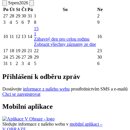
Srpen
2026
Po
Út
St
Čt
Pá
So
Ne
27
28
29
30
31
1
2
3
4
5
6
7
8
9
15
1
10
11
12
13
14
16
Zábavný den pro celou rodinu
Zobrazit všechny záznamy ze dne
17
18
19
20
21
22
23
24
25
26
27
28
29
30
31
1
2
3
4
5
6
Přihlášení k odběru zpráv
Dostávejte
informace z našeho webu
prostřednictvím SMS a e-mailů
Chci se zaregistrovat
Mobilní aplikace
Sledujte informace z našeho webu v
mobilní aplikaci –
V OBRAZE.