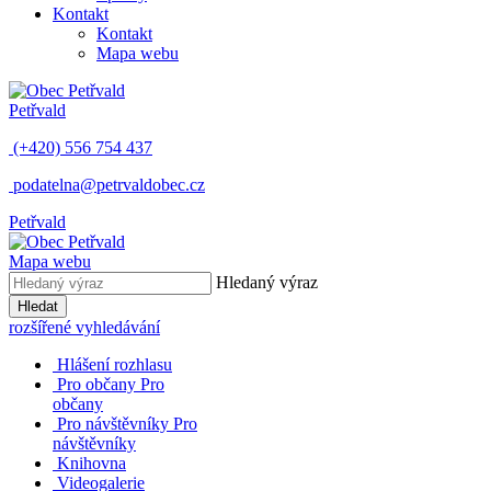
Kontakt
Kontakt
Mapa webu
Petřvald
(+420) 556 754 437
podatelna@petrvaldobec.cz
Petřvald
Mapa webu
Hledaný výraz
Hledat
rozšířené vyhledávání
Hlášení rozhlasu
Pro občany
Pro
občany
Pro návštěvníky
Pro
návštěvníky
Knihovna
Videogalerie