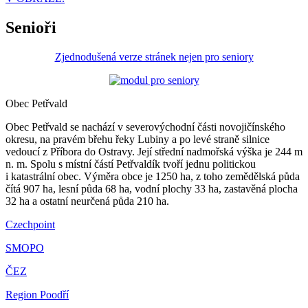
Senioři
Zjednodušená verze stránek nejen pro seniory
Obec Petřvald
Obec Petřvald se nachází v severovýchodní části novojičínského
okresu, na pravém břehu řeky Lubiny a po levé straně silnice
vedoucí z Příbora do Ostravy. Její střední nadmořská výška je 244 m
n. m. Spolu s místní částí Petřvaldík tvoří jednu politickou
i katastrální obec. Výměra obce je 1250 ha, z toho zemědělská půda
čítá 907 ha, lesní půda 68 ha, vodní plochy 33 ha, zastavěná plocha
32 ha a ostatní neurčená půda 210 ha.
Czechpoint
SMOPO
ČEZ
Region Poodří