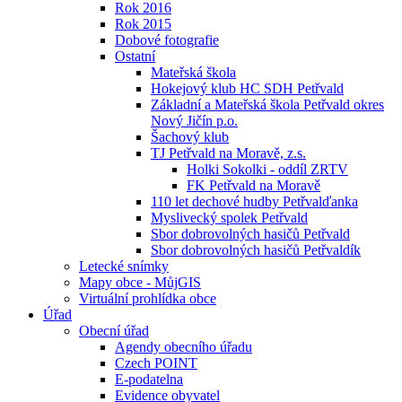
Rok 2016
Rok 2015
Dobové fotografie
Ostatní
Mateřská škola
Hokejový klub HC SDH Petřvald
Základní a Mateřská škola Petřvald okres
Nový Jičín p.o.
Šachový klub
TJ Petřvald na Moravě, z.s.
Holki Sokolki - oddíl ZRTV
FK Petřvald na Moravě
110 let dechové hudby Petřvalďanka
Myslivecký spolek Petřvald
Sbor dobrovolných hasičů Petřvald
Sbor dobrovolných hasičů Petřvaldík
Letecké snímky
Mapy obce - MůjGIS
Virtuální prohlídka obce
Úřad
Obecní úřad
Agendy obecního úřadu
Czech POINT
E-podatelna
Evidence obyvatel