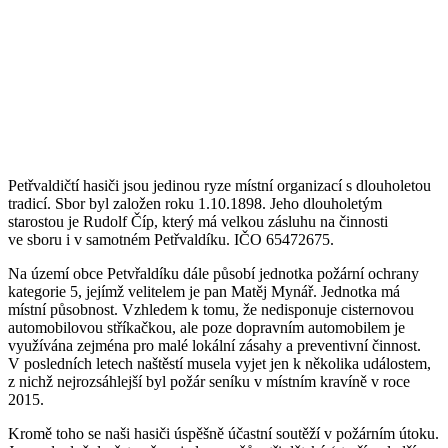
Petřvaldičtí hasiči jsou jedinou ryze místní organizací s dlouholetou
tradicí. Sbor byl založen roku 1.10.1898. Jeho dlouholetým
starostou je Rudolf Číp, který má velkou zásluhu na činnosti
ve sboru i v samotném Petřvaldíku. IČO 65472675.
Na území obce Petvřaldíku dále působí jednotka požární ochrany
kategorie 5, jejímž velitelem je pan Matěj Mynář. Jednotka má
místní působnost. Vzhledem k tomu, že nedisponuje cisternovou
automobilovou stříkačkou, ale poze dopravním automobilem je
využívána zejména pro malé lokální zásahy a preventivní činnost.
V posledních letech naštěstí musela vyjet jen k několika událostem,
z nichž nejrozsáhlejší byl požár seníku v místním kravíně v roce
2015.
Kromě toho se naši hasiči úspěšně účastní soutěží v požárním útoku.