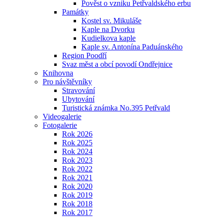
Pověst o vzniku Petřvaldského erbu
Památky
Kostel sv. Mikuláše
Kaple na Dvorku
Kudielkova kaple
Kaple sv. Antonína Paduánského
Region Poodří
Svaz měst a obcí povodí Ondřejnice
Knihovna
Pro návštěvníky
Stravování
Ubytování
Turistická známka No.395 Petřvald
Videogalerie
Fotogalerie
Rok 2026
Rok 2025
Rok 2024
Rok 2023
Rok 2022
Rok 2021
Rok 2020
Rok 2019
Rok 2018
Rok 2017