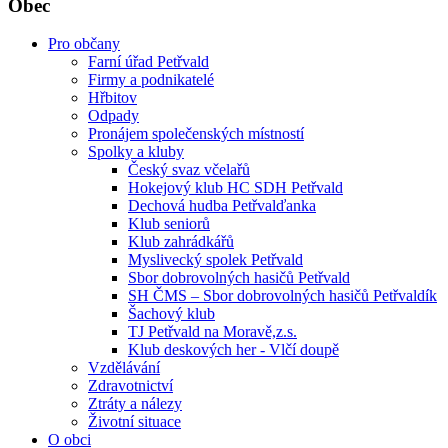
Obec
Pro občany
Farní úřad Petřvald
Firmy a podnikatelé
Hřbitov
Odpady
Pronájem společenských místností
Spolky a kluby
Český svaz včelařů
Hokejový klub HC SDH Petřvald
Dechová hudba Petřvalďanka
Klub seniorů
Klub zahrádkářů
Myslivecký spolek Petřvald
Sbor dobrovolných hasičů Petřvald
SH ČMS – Sbor dobrovolných hasičů Petřvaldík
Šachový klub
TJ Petřvald na Moravě,z.s.
Klub deskových her - Vlčí doupě
Vzdělávání
Zdravotnictví
Ztráty a nálezy
Životní situace
O obci