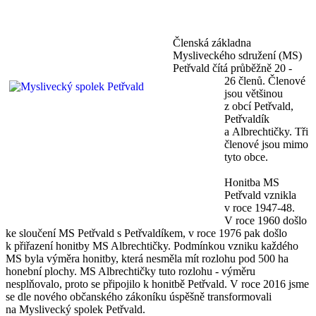
Členská základna
Mysliveckého sdružení (MS)
Petřvald čítá průběžně 20 -
26 členů. Členové
jsou většinou
z obcí Petřvald,
Petřvaldík
a Albrechtičky. Tři
členové jsou mimo
tyto obce.
Honitba MS
Petřvald vznikla
v roce 1947-48.
V roce 1960 došlo
ke sloučení MS Petřvald s Petřvaldíkem, v roce 1976 pak došlo
k přiřazení honitby MS Albrechtičky. Podmínkou vzniku každého
MS byla výměra honitby, která nesměla mít rozlohu pod 500 ha
honební plochy. MS Albrechtičky tuto rozlohu - výměru
nesplňovalo, proto se připojilo k honitbě Petřvald. V roce 2016 jsme
se dle nového občanského zákoníku úspěšně transformovali
na Myslivecký spolek Petřvald.