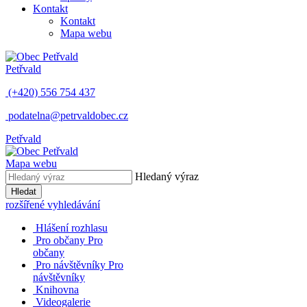
Kontakt
Kontakt
Mapa webu
Petřvald
(+420) 556 754 437
podatelna@petrvaldobec.cz
Petřvald
Mapa webu
Hledaný výraz
Hledat
rozšířené vyhledávání
Hlášení rozhlasu
Pro občany
Pro
občany
Pro návštěvníky
Pro
návštěvníky
Knihovna
Videogalerie