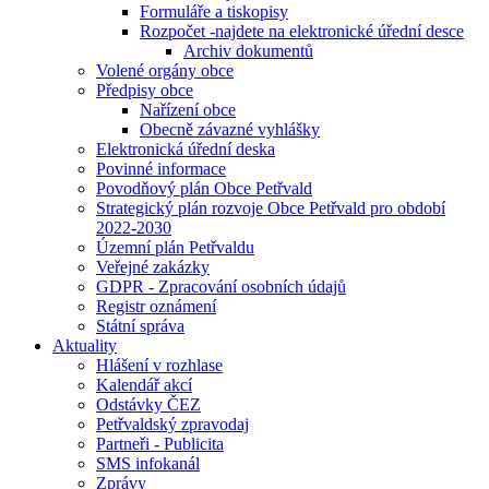
Formuláře a tiskopisy
Rozpočet -najdete na elektronické úřední desce
Archiv dokumentů
Volené orgány obce
Předpisy obce
Nařízení obce
Obecně závazné vyhlášky
Elektronická úřední deska
Povinné informace
Povodňový plán Obce Petřvald
Strategický plán rozvoje Obce Petřvald pro období
2022-2030
Územní plán Petřvaldu
Veřejné zakázky
GDPR - Zpracování osobních údajů
Registr oznámení
Státní správa
Aktuality
Hlášení v rozhlase
Kalendář akcí
Odstávky ČEZ
Petřvaldský zpravodaj
Partneři - Publicita
SMS infokanál
Zprávy