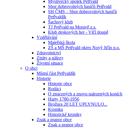
Myslivecký spolek Petřvald
Sbor dobrovolných hasičů Petřvald
SH ČMS – Sbor dobrovolných hasičů
Petřvaldík
Šachový klub
TJ Petřvald na Moravě,z.s.
Klub deskových her - Vlčí doupě
Vzdělávání
Mateřská škola
ZŠ a MŠ Petřvald okres Nový Jičín p.o.
Zdravotnictví
Ztráty a nálezy
Životní situace
O obci
Místní část Petřvaldík
Historie
Historie obce
Rodáci
O ztracených a znovu nalezených koních
Harty 1780-1956
Brožura 20 LET UPLYNULO...
Kronika
Historické kroniky
Znak a prapor obce
Znak a prapor obce