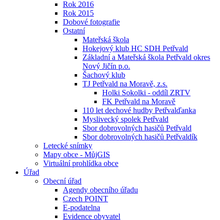
Rok 2016
Rok 2015
Dobové fotografie
Ostatní
Mateřská škola
Hokejový klub HC SDH Petřvald
Základní a Mateřská škola Petřvald okres
Nový Jičín p.o.
Šachový klub
TJ Petřvald na Moravě, z.s.
Holki Sokolki - oddíl ZRTV
FK Petřvald na Moravě
110 let dechové hudby Petřvalďanka
Myslivecký spolek Petřvald
Sbor dobrovolných hasičů Petřvald
Sbor dobrovolných hasičů Petřvaldík
Letecké snímky
Mapy obce - MůjGIS
Virtuální prohlídka obce
Úřad
Obecní úřad
Agendy obecního úřadu
Czech POINT
E-podatelna
Evidence obyvatel