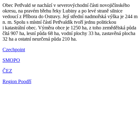
Obec Petřvald se nachází v severovýchodní části novojičínského
okresu, na pravém břehu řeky Lubiny a po levé straně silnice
vedoucí z Příbora do Ostravy. Její střední nadmořská výška je 244 m
n. m. Spolu s místní částí Petřvaldík tvoří jednu politickou
i katastrální obec. Výměra obce je 1250 ha, z toho zemědělská půda
čítá 907 ha, lesní půda 68 ha, vodní plochy 33 ha, zastavěná plocha
32 ha a ostatní neurčená půda 210 ha.
Czechpoint
SMOPO
ČEZ
Region Poodří