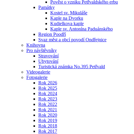
Pověst o vzniku Petřvaldského erbu
Památky
Kostel sv. Mikuláše
Kaple na Dvorku
Kudielkova kaple
Kaple sv. Antonína Paduánského
Region Poodří
Svaz měst a obcí povodí Ondřejnice
Knihovna
Pro návštěvníky
Stravování
Ubytování
Turistická známka No.395 Petřvald
Videogalerie
Fotogalerie
Rok 2026
Rok 2025
Rok 2024
Rok 2023
Rok 2022
Rok 2021
Rok 2020
Rok 2019
Rok 2018
Rok 2017