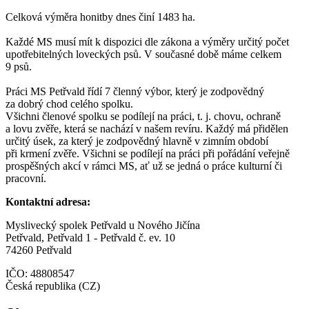
Celková výměra honitby dnes činí 1483 ha.
Každé MS musí mít k dispozici dle zákona a výměry určitý počet
upotřebitelných loveckých psů. V současné době máme celkem
9 psů.
Práci MS Petřvald řídí 7 členný výbor, který je zodpovědný
za dobrý chod celého spolku.
Všichni členové spolku se podílejí na práci, t. j. chovu, ochraně
a lovu zvěře, která se nachází v našem revíru. Každý má přidělen
určitý úsek, za který je zodpovědný hlavně v zimním období
při krmení zvěře. Všichni se podílejí na práci při pořádání veřejně
prospěšných akcí v rámci MS, ať už se jedná o práce kulturní či
pracovní.
Kontaktní adresa:
Myslivecký spolek Petřvald u Nového Jičína
Petřvald, Petřvald 1 - Petřvald č. ev. 10
74260 Petřvald
IČO: 48808547
Česká republika (CZ)