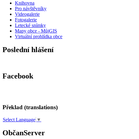
Knihovna
Pro návštěvníky
Videogalerie
Fotogalerie
Letecké snímky
Mapy obce - MůjGIS
Virtuální prohlídka obce
Poslední hlášení
Facebook
Překlad (translations)
Select Language
▼
ObčanServer