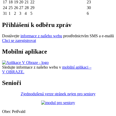
17
18
19
20
21
22
23
24
25
26
27
28
29
30
31
1
2
3
4
5
6
Přihlášení k odběru zpráv
Dostávejte
informace z našeho webu
prostřednictvím SMS a e-mailů
Chci se zaregistrovat
Mobilní aplikace
Sledujte informace z našeho webu v
mobilní aplikaci –
V OBRAZE.
Senioři
Zjednodušená verze stránek nejen pro seniory
Obec Petřvald