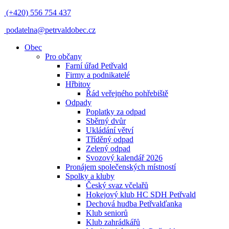
(+420) 556 754 437
podatelna@petrvaldobec.cz
Obec
Pro občany
Farní úřad Petřvald
Firmy a podnikatelé
Hřbitov
Řád veřejného pohřebiště
Odpady
Poplatky za odpad
Sběrný dvůr
Ukládání větví
Tříděný odpad
Zelený odpad
Svozový kalendář 2026
Pronájem společenských místností
Spolky a kluby
Český svaz včelařů
Hokejový klub HC SDH Petřvald
Dechová hudba Petřvalďanka
Klub seniorů
Klub zahrádkářů