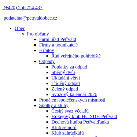
(+420) 556 754 437
podatelna@petrvaldobec.cz
Obec
Pro občany
Farní úřad Petřvald
Firmy a podnikatelé
Hřbitov
Řád veřejného pohřebiště
Odpady
Poplatky za odpad
Sběrný dvůr
Ukládání větví
Tříděný odpad
Zelený odpad
Svozový kalendář 2026
Pronájem společenských místností
Spolky a kluby
Český svaz včelařů
Hokejový klub HC SDH Petřvald
Dechová hudba Petřvalďanka
Klub seniorů
Klub zahrádkářů