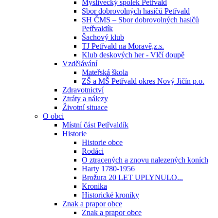
Myslivecký spolek Petřvald
Sbor dobrovolných hasičů Petřvald
SH ČMS – Sbor dobrovolných hasičů
Petřvaldík
Šachový klub
TJ Petřvald na Moravě,z.s.
Klub deskových her - Vlčí doupě
Vzdělávání
Mateřská škola
ZŠ a MŠ Petřvald okres Nový Jičín p.o.
Zdravotnictví
Ztráty a nálezy
Životní situace
O obci
Místní část Petřvaldík
Historie
Historie obce
Rodáci
O ztracených a znovu nalezených koních
Harty 1780-1956
Brožura 20 LET UPLYNULO...
Kronika
Historické kroniky
Znak a prapor obce
Znak a prapor obce