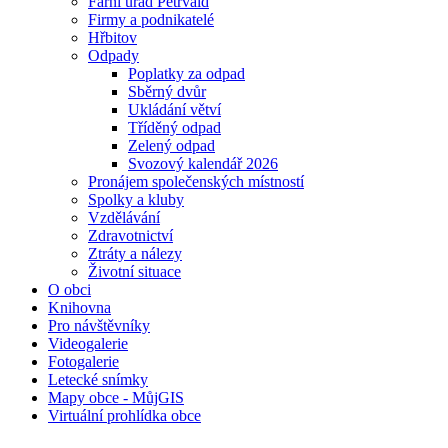
Farní úřad Petřvald
Firmy a podnikatelé
Hřbitov
Odpady
Poplatky za odpad
Sběrný dvůr
Ukládání větví
Tříděný odpad
Zelený odpad
Svozový kalendář 2026
Pronájem společenských místností
Spolky a kluby
Vzdělávání
Zdravotnictví
Ztráty a nálezy
Životní situace
O obci
Knihovna
Pro návštěvníky
Videogalerie
Fotogalerie
Letecké snímky
Mapy obce - MůjGIS
Virtuální prohlídka obce