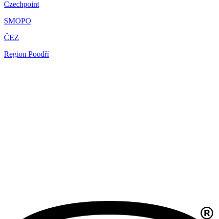
Czechpoint
SMOPO
ČEZ
Region Poodří