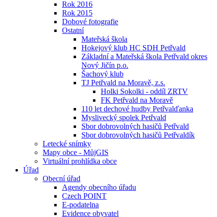
Rok 2016
Rok 2015
Dobové fotografie
Ostatní
Mateřská škola
Hokejový klub HC SDH Petřvald
Základní a Mateřská škola Petřvald okres
Nový Jičín p.o.
Šachový klub
TJ Petřvald na Moravě, z.s.
Holki Sokolki - oddíl ZRTV
FK Petřvald na Moravě
110 let dechové hudby Petřvalďanka
Myslivecký spolek Petřvald
Sbor dobrovolných hasičů Petřvald
Sbor dobrovolných hasičů Petřvaldík
Letecké snímky
Mapy obce - MůjGIS
Virtuální prohlídka obce
Úřad
Obecní úřad
Agendy obecního úřadu
Czech POINT
E-podatelna
Evidence obyvatel