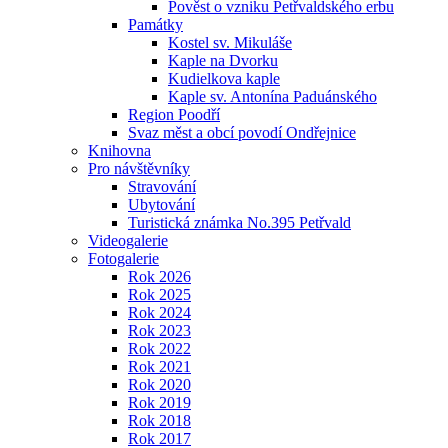
Pověst o vzniku Petřvaldského erbu
Památky
Kostel sv. Mikuláše
Kaple na Dvorku
Kudielkova kaple
Kaple sv. Antonína Paduánského
Region Poodří
Svaz měst a obcí povodí Ondřejnice
Knihovna
Pro návštěvníky
Stravování
Ubytování
Turistická známka No.395 Petřvald
Videogalerie
Fotogalerie
Rok 2026
Rok 2025
Rok 2024
Rok 2023
Rok 2022
Rok 2021
Rok 2020
Rok 2019
Rok 2018
Rok 2017