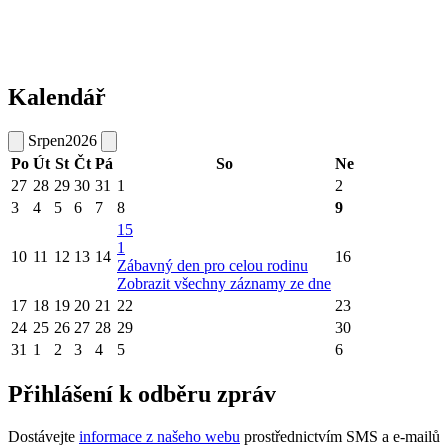
Kalendář
Srpen
2026
Po
Út
St
Čt
Pá
So
Ne
27
28
29
30
31
1
2
3
4
5
6
7
8
9
15
1
10
11
12
13
14
16
Zábavný den pro celou rodinu
Zobrazit všechny záznamy ze dne
17
18
19
20
21
22
23
24
25
26
27
28
29
30
31
1
2
3
4
5
6
Přihlášení k odběru zpráv
Dostávejte
informace z našeho webu
prostřednictvím SMS a e-mailů