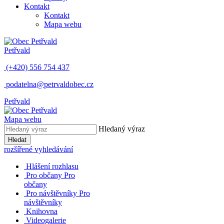
Kontakt
Kontakt
Mapa webu
Petřvald
(+420) 556 754 437
podatelna@petrvaldobec.cz
Petřvald
Mapa webu
Hledaný výraz
Hledat
rozšířené vyhledávání
Hlášení rozhlasu
Pro občany
Pro
občany
Pro návštěvníky
Pro
návštěvníky
Knihovna
Videogalerie