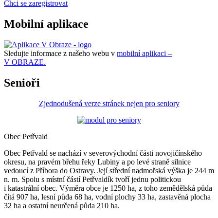
Chci se zaregistrovat
Mobilní aplikace
Sledujte informace z našeho webu v
mobilní aplikaci –
V OBRAZE.
Senioři
Zjednodušená verze stránek nejen pro seniory
Obec Petřvald
Obec Petřvald se nachází v severovýchodní části novojičínského
okresu, na pravém břehu řeky Lubiny a po levé straně silnice
vedoucí z Příbora do Ostravy. Její střední nadmořská výška je 244 m
n. m. Spolu s místní částí Petřvaldík tvoří jednu politickou
i katastrální obec. Výměra obce je 1250 ha, z toho zemědělská půda
čítá 907 ha, lesní půda 68 ha, vodní plochy 33 ha, zastavěná plocha
32 ha a ostatní neurčená půda 210 ha.