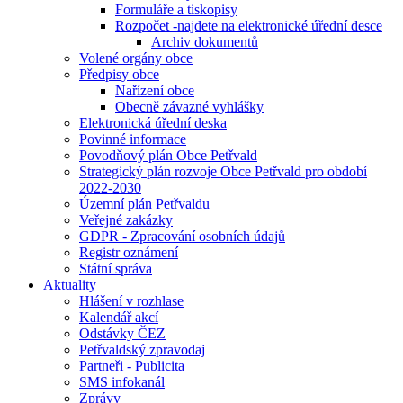
Formuláře a tiskopisy
Rozpočet -najdete na elektronické úřední desce
Archiv dokumentů
Volené orgány obce
Předpisy obce
Nařízení obce
Obecně závazné vyhlášky
Elektronická úřední deska
Povinné informace
Povodňový plán Obce Petřvald
Strategický plán rozvoje Obce Petřvald pro období
2022-2030
Územní plán Petřvaldu
Veřejné zakázky
GDPR - Zpracování osobních údajů
Registr oznámení
Státní správa
Aktuality
Hlášení v rozhlase
Kalendář akcí
Odstávky ČEZ
Petřvaldský zpravodaj
Partneři - Publicita
SMS infokanál
Zprávy