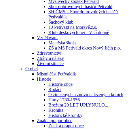
Myslivecký spolek Petřvald
Sbor dobrovolných hasičů Petřvald
SH ČMS – Sbor dobrovolných hasičů
Petřvaldík
Šachový klub
TJ Petřvald na Moravě,z.s.
Klub deskových her - Vlčí doupě
Vzdělávání
Mateřská škola
ZŠ a MŠ Petřvald okres Nový Jičín p.o.
Zdravotnictví
Ztráty a nálezy
Životní situace
O obci
Místní část Petřvaldík
Historie
Historie obce
Rodáci
O ztracených a znovu nalezených koních
Harty 1780-1956
Brožura 20 LET UPLYNULO...
Kronika
Historické kroniky
Znak a prapor obce
Znak a prapor obce