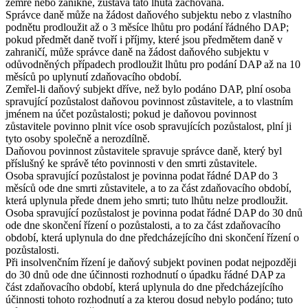
zemře nebo zanikne, zůstává tato lhůta zachována.
Správce daně může na žádost daňového subjektu nebo z vlastního
podnětu prodloužit až o 3 měsíce lhůtu pro podání řádného DAP;
pokud předmět daně tvoří i příjmy, které jsou předmětem daně v
zahraničí, může správce daně na žádost daňového subjektu v
odůvodněných případech prodloužit lhůtu pro podání DAP až na 10
měsíců po uplynutí zdaňovacího období.
Zemřel-li daňový subjekt dříve, než bylo podáno DAP, plní osoba
spravující pozůstalost daňovou povinnost zůstavitele, a to vlastním
jménem na účet pozůstalosti; pokud je daňovou povinnost
zůstavitele povinno plnit více osob spravujících pozůstalost, plní ji
tyto osoby společně a nerozdílně.
Daňovou povinnost zůstavitele spravuje správce daně, který byl
příslušný ke správě této povinnosti v den smrti zůstavitele.
Osoba spravující pozůstalost je povinna podat řádné DAP do 3
měsíců ode dne smrti zůstavitele, a to za část zdaňovacího období,
která uplynula přede dnem jeho smrti; tuto lhůtu nelze prodloužit.
Osoba spravující pozůstalost je povinna podat řádné DAP do 30 dnů
ode dne skončení řízení o pozůstalosti, a to za část zdaňovacího
období, která uplynula do dne předcházejícího dni skončení řízení o
pozůstalosti.
Při insolvenčním řízení je daňový subjekt povinen podat nejpozději
do 30 dnů ode dne účinnosti rozhodnutí o úpadku řádné DAP za
část zdaňovacího období, která uplynula do dne předcházejícího
účinnosti tohoto rozhodnutí a za kterou dosud nebylo podáno; tuto