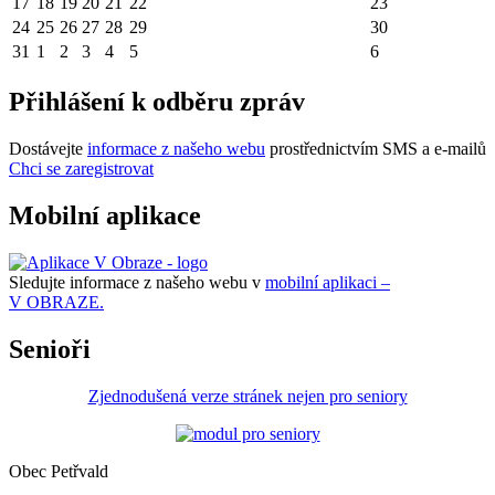
17
18
19
20
21
22
23
24
25
26
27
28
29
30
31
1
2
3
4
5
6
Přihlášení k odběru zpráv
Dostávejte
informace z našeho webu
prostřednictvím SMS a e-mailů
Chci se zaregistrovat
Mobilní aplikace
Sledujte informace z našeho webu v
mobilní aplikaci –
V OBRAZE.
Senioři
Zjednodušená verze stránek nejen pro seniory
Obec Petřvald