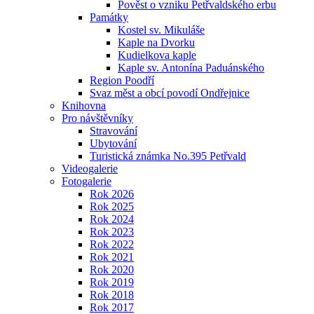
Pověst o vzniku Petřvaldského erbu
Památky
Kostel sv. Mikuláše
Kaple na Dvorku
Kudielkova kaple
Kaple sv. Antonína Paduánského
Region Poodří
Svaz měst a obcí povodí Ondřejnice
Knihovna
Pro návštěvníky
Stravování
Ubytování
Turistická známka No.395 Petřvald
Videogalerie
Fotogalerie
Rok 2026
Rok 2025
Rok 2024
Rok 2023
Rok 2022
Rok 2021
Rok 2020
Rok 2019
Rok 2018
Rok 2017