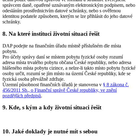
správcem daně, opatřené uznávaným elektronickým podpisem, nebo
odesláním prostřednictvím datové schránky, nebo s ověřenou
identitou podatele způsobem, kterým se lze přihlásit do jeho datové
schránky.
8. Na které instituci životní situaci řešit
DAP podejte na finančním úřadu místně příslušném dle místa
pobytu.
Pro účely správy daní se místem pobytu fyzické osoby rozumí
adresa místa trvalého pobytu občana České republiky, nebo adresa
hlášeného místa pobytu cizince, a nelze-li takto místo pobytu fyzické
osoby určit, rozumí se jím místo na území České republiky, kde se
fyzická osoba převážně zdržuje.
Územní působnost finančních úřadů je stanovena v
§ 8 zákona č.
456/2011 Sb., o Finanční správě České republiky, ve znění
pozdějších předpisů
.
9. Kde, s kým a kdy životní situaci řešit
10. Jaké doklady je nutné mít s sebou