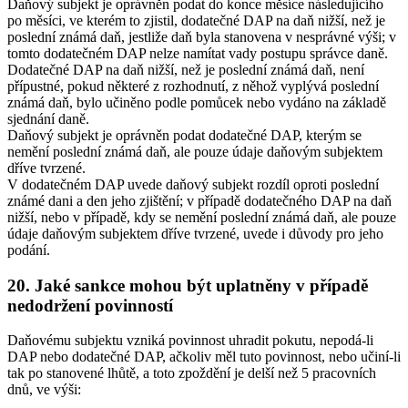
Daňový subjekt je oprávněn podat do konce měsíce následujícího
po měsíci, ve kterém to zjistil, dodatečné DAP na daň nižší, než je
poslední známá daň, jestliže daň byla stanovena v nesprávné výši; v
tomto dodatečném DAP nelze namítat vady postupu správce daně.
Dodatečné DAP na daň nižší, než je poslední známá daň, není
přípustné, pokud některé z rozhodnutí, z něhož vyplývá poslední
známá daň, bylo učiněno podle pomůcek nebo vydáno na základě
sjednání daně.
Daňový subjekt je oprávněn podat dodatečné DAP, kterým se
nemění poslední známá daň, ale pouze údaje daňovým subjektem
dříve tvrzené.
V dodatečném DAP uvede daňový subjekt rozdíl oproti poslední
známé dani a den jeho zjištění; v případě dodatečného DAP na daň
nižší, nebo v případě, kdy se nemění poslední známá daň, ale pouze
údaje daňovým subjektem dříve tvrzené, uvede i důvody pro jeho
podání.
20. Jaké sankce mohou být uplatněny v případě
nedodržení povinností
Daňovému subjektu vzniká povinnost uhradit pokutu, nepodá-li
DAP nebo dodatečné DAP, ačkoliv měl tuto povinnost, nebo učiní-li
tak po stanovené lhůtě, a toto zpoždění je delší než 5 pracovních
dnů, ve výši: