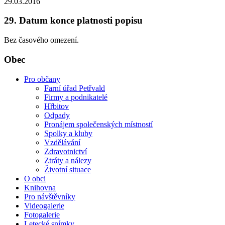
29.03.2016
29. Datum konce platnosti popisu
Bez časového omezení.
Obec
Pro občany
Farní úřad Petřvald
Firmy a podnikatelé
Hřbitov
Odpady
Pronájem společenských místností
Spolky a kluby
Vzdělávání
Zdravotnictví
Ztráty a nálezy
Životní situace
O obci
Knihovna
Pro návštěvníky
Videogalerie
Fotogalerie
Letecké snímky