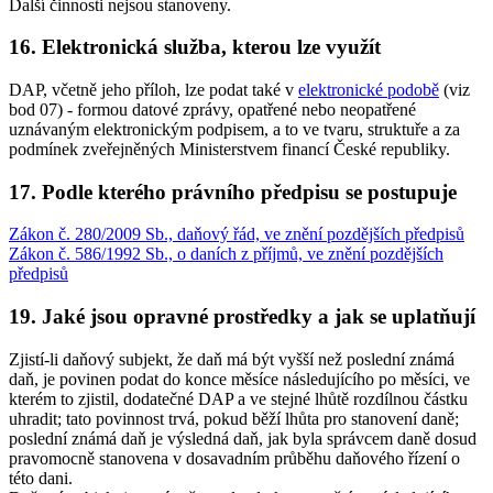
Další činnosti nejsou stanoveny.
16. Elektronická služba, kterou lze využít
DAP, včetně jeho příloh, lze podat také v
elektronické podobě
(viz
bod 07) - formou datové zprávy, opatřené nebo neopatřené
uznávaným elektronickým podpisem, a to ve tvaru, struktuře a za
podmínek zveřejněných Ministerstvem financí České republiky.
17. Podle kterého právního předpisu se postupuje
Zákon č. 280/2009 Sb., daňový řád, ve znění pozdějších předpisů
Zákon č. 586/1992 Sb., o daních z příjmů, ve znění pozdějších
předpisů
19. Jaké jsou opravné prostředky a jak se uplatňují
Zjistí-li daňový subjekt, že daň má být vyšší než poslední známá
daň, je povinen podat do konce měsíce následujícího po měsíci, ve
kterém to zjistil, dodatečné DAP a ve stejné lhůtě rozdílnou částku
uhradit; tato povinnost trvá, pokud běží lhůta pro stanovení daně;
poslední známá daň je výsledná daň, jak byla správcem daně dosud
pravomocně stanovena v dosavadním průběhu daňového řízení o
této dani.