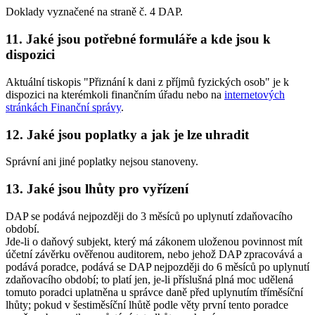
Doklady vyznačené na straně č. 4 DAP.
11. Jaké jsou potřebné formuláře a kde jsou k
dispozici
Aktuální tiskopis "Přiznání k dani z příjmů fyzických osob" je k
dispozici na kterémkoli finančním úřadu nebo na
internetových
stránkách Finanční správy
.
12. Jaké jsou poplatky a jak je lze uhradit
Správní ani jiné poplatky nejsou stanoveny.
13. Jaké jsou lhůty pro vyřízení
DAP se podává nejpozději do 3 měsíců po uplynutí zdaňovacího
období.
Jde-li o daňový subjekt, který má zákonem uloženou povinnost mít
účetní závěrku ověřenou auditorem, nebo jehož DAP zpracovává a
podává poradce, podává se DAP nejpozději do 6 měsíců po uplynutí
zdaňovacího období; to platí jen, je-li příslušná plná moc udělená
tomuto poradci uplatněna u správce daně před uplynutím tříměsíční
lhůty; pokud v šestiměsíční lhůtě podle věty první tento poradce