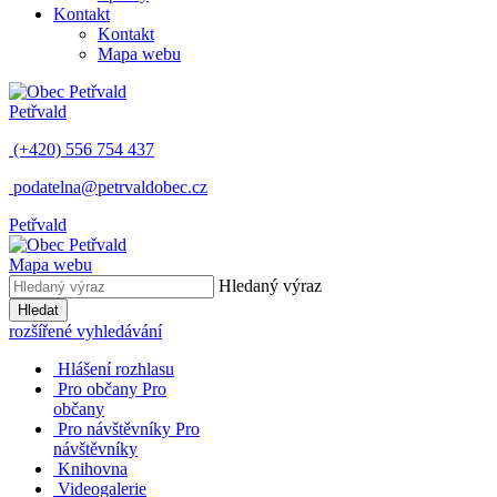
Kontakt
Kontakt
Mapa webu
Petřvald
(+420) 556 754 437
podatelna@petrvaldobec.cz
Petřvald
Mapa webu
Hledaný výraz
Hledat
rozšířené vyhledávání
Hlášení rozhlasu
Pro občany
Pro
občany
Pro návštěvníky
Pro
návštěvníky
Knihovna
Videogalerie