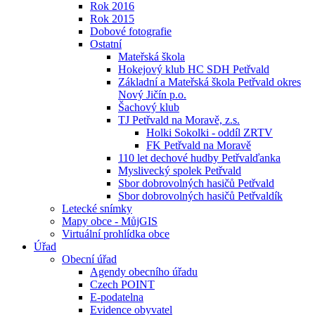
Rok 2016
Rok 2015
Dobové fotografie
Ostatní
Mateřská škola
Hokejový klub HC SDH Petřvald
Základní a Mateřská škola Petřvald okres
Nový Jičín p.o.
Šachový klub
TJ Petřvald na Moravě, z.s.
Holki Sokolki - oddíl ZRTV
FK Petřvald na Moravě
110 let dechové hudby Petřvalďanka
Myslivecký spolek Petřvald
Sbor dobrovolných hasičů Petřvald
Sbor dobrovolných hasičů Petřvaldík
Letecké snímky
Mapy obce - MůjGIS
Virtuální prohlídka obce
Úřad
Obecní úřad
Agendy obecního úřadu
Czech POINT
E-podatelna
Evidence obyvatel