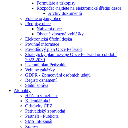
Formuláře a tiskopisy
Rozpočet -najdete na elektronické úřední desce
Archiv dokumentů
Volené orgány obce
Předpisy obce
Nařízení obce
Obecně závazné vyhlášky
Elektronická úřední deska
Povinné informace
Povodňový plán Obce Petřvald
Strategický plán rozvoje Obce Petřvald pro období
2022-2030
Územní plán Petřvaldu
Veřejné zakázky
GDPR - Zpracování osobních údajů
Registr oznámení
Státní správa
Aktuality
Hlášení v rozhlase
Kalendář akcí
Odstávky ČEZ
Petřvaldský zpravodaj
Partneři - Publicita
SMS infokanál
Zprávy