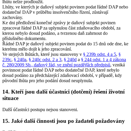
lhůtu nelze prodloužit.
Lhůty, ve kterých je daňový subjekt povinen podat řádné DAP nebo
dodatečné DAP v průběhu insolvenčního řízení, zůstávají
zachovány.
Ke dni předložení konečné zprávy je daňový subjekt povinen
zpracovat řádné DAP za uplynulou část zdaňovacího období, za
kterou nebylo dosud podáno, a tvrzenou daň zahrnout do
příslušného dokumentu.
Řádné DAP je daňový subjekt povinen podat do 15 dnů ode dne, ke
kterému mělo dojít k jeho zpracování.
Ve stejných lhůtách, které jsou stanoveny v
§ 239b odst. 4 a 5
,
§
239c
,
§ 240a
,
§ 240c odst. 2 a 3
,
§ 240d
a
§ 244 odst. 1 a 4 zákona
č. 280/2009 Sb., daňový řád, ve znění pozdějších předpisů
, vzniká
povinnost podat řádné DAP nebo dodatečné DAP, které nebylo
dosud podáno za předcházející zdaňovací období, v případě, kdy
původní lhůta pro jeho podání dosud neuplynula.
14. Kteří jsou další účastníci (dotčení) řešení životní
situace
Další účastníci postupu nejsou stanoveni.
15. Jaké další činnosti jsou po žadateli požadovány