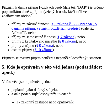
Přiznání k dani z příjmů fyzických osob (dále též "DAP") je určeno
poplatníkům daně z příjmu fyzických osob, kteří měli ve
zdaňovacím období:
příjmy ze závislé činnosti [
§ 6 zákona č. 586/1992 Sb., o
daních z příjmů, ve znění pozdějších předpisů
(dále též
"zákon")], nebo
příjmy ze samostatné činnosti (
§ 7 zákona
), nebo
příjmy z kapitálového majetku (
§ 8 zákona
), nebo
příjmy z nájmu (
§ 9 zákona
), nebo
ostatní příjmy (
§ 10 zákona
).
Příjmem se rozumí příjem peněžní i nepeněžní dosažený i směnou.
5. Kdo je oprávněn v této věci jednat (podat žádost
apod.)
V této věci jsou oprávněni jednat:
poplatník jako daňový subjekt,
a dále podepisující osoby níže uvedené:
1 - zákonný zástupce nebo opatrovník