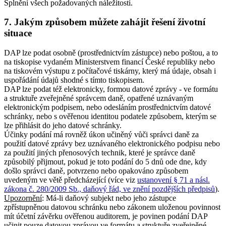
Splnění všech požadovaných náležitostí.
7. Jakým způsobem můžete zahájit řešení životní
situace
DAP lze podat osobně (prostřednictvím zástupce) nebo poštou, a to
na tiskopise vydaném Ministerstvem financí České republiky nebo
na tiskovém výstupu z počítačové tiskárny, který má údaje, obsah i
uspořádání údajů shodné s tímto tiskopisem.
DAP lze podat též elektronicky, formou datové zprávy - ve formátu
a struktuře zveřejněné správcem daně, opatřené uznávaným
elektronickým podpisem, nebo odesláním prostřednictvím datové
schránky, nebo s ověřenou identitou podatele způsobem, kterým se
lze přihlásit do jeho datové schránky.
Účinky podání má rovněž úkon učiněný vůči správci daně za
použití datové zprávy bez uznávaného elektronického podpisu nebo
za použití jiných přenosových technik, které je správce daně
způsobilý přijmout, pokud je toto podání do 5 dnů ode dne, kdy
došlo správci daně, potvrzeno nebo opakováno způsobem
uvedeným ve větě předcházející (více viz
ustanovení § 71 a násl.
zákona č. 280/2009 Sb., daňový řád, ve znění pozdějších předpisů
).
Upozornění
: Má-li daňový subjekt nebo jeho zástupce
zpřístupněnou datovou schránku nebo zákonem uloženou povinnost
mít účetní závěrku ověřenou auditorem, je povinen podání DAP
učinit pouze datovou zprávou ve formátu a struktuře zveřejněné