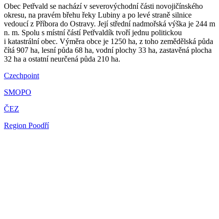
Obec Petřvald se nachází v severovýchodní části novojičínského
okresu, na pravém břehu řeky Lubiny a po levé straně silnice
vedoucí z Příbora do Ostravy. Její střední nadmořská výška je 244 m
n. m. Spolu s místní částí Petřvaldík tvoří jednu politickou
i katastrální obec. Výměra obce je 1250 ha, z toho zemědělská půda
čítá 907 ha, lesní půda 68 ha, vodní plochy 33 ha, zastavěná plocha
32 ha a ostatní neurčená půda 210 ha.
Czechpoint
SMOPO
ČEZ
Region Poodří