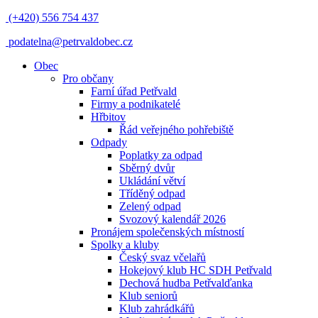
(+420) 556 754 437
podatelna@petrvaldobec.cz
Obec
Pro občany
Farní úřad Petřvald
Firmy a podnikatelé
Hřbitov
Řád veřejného pohřebiště
Odpady
Poplatky za odpad
Sběrný dvůr
Ukládání větví
Tříděný odpad
Zelený odpad
Svozový kalendář 2026
Pronájem společenských místností
Spolky a kluby
Český svaz včelařů
Hokejový klub HC SDH Petřvald
Dechová hudba Petřvalďanka
Klub seniorů
Klub zahrádkářů