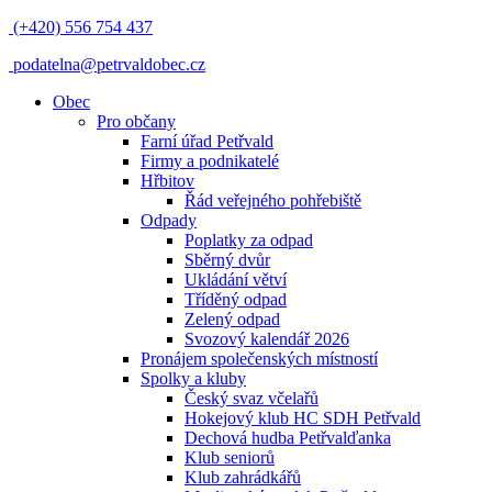
(+420) 556 754 437
podatelna@petrvaldobec.cz
Obec
Pro občany
Farní úřad Petřvald
Firmy a podnikatelé
Hřbitov
Řád veřejného pohřebiště
Odpady
Poplatky za odpad
Sběrný dvůr
Ukládání větví
Tříděný odpad
Zelený odpad
Svozový kalendář 2026
Pronájem společenských místností
Spolky a kluby
Český svaz včelařů
Hokejový klub HC SDH Petřvald
Dechová hudba Petřvalďanka
Klub seniorů
Klub zahrádkářů