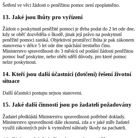
Šetření ve věci žádosti o peněžitou pomoc není zpoplatněno.
13. Jaké jsou lhůty pro vyřízení
Žádost o poskytnutí peněžité pomoci je třeba podat do 2 let ode dne,
kdy se oběť dozvěděla o škodě, jinak její právo na poskytnutí
peněžité pomoci zaniká. Objektivní promlčecí lhůta je pak zákonem
stanovena v délce 5 let ode dne spáchání trestného činu.
Ministerstvo spravedlnosti do 3 měsíců od podání žádosti peněžitou
pomoc buď poskytne, nebo oběti sdělí důvody, pro které pomoc
nelze poskytnout.
14. Kteří jsou další účastníci (dotčení) řešení životní
situace
Další účastníci postupu nejsou stanoveni.
15. Jaké další činnosti jsou po žadateli požadovány
Žadatel předkládá Ministerstvu spravedlnosti potřebné doklady.
Ministerstvo spravedlnosti dále zkoumá, zda a v jaké míře žadatel
využil zákonných práv k vymožení náhrady škody na pachateli.