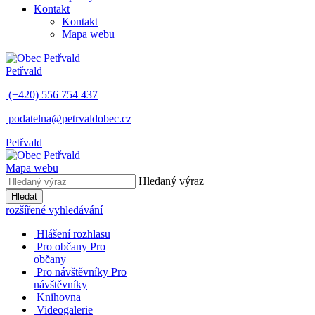
Kontakt
Kontakt
Mapa webu
Petřvald
(+420) 556 754 437
podatelna@petrvaldobec.cz
Petřvald
Mapa webu
Hledaný výraz
Hledat
rozšířené vyhledávání
Hlášení rozhlasu
Pro občany
Pro
občany
Pro návštěvníky
Pro
návštěvníky
Knihovna
Videogalerie