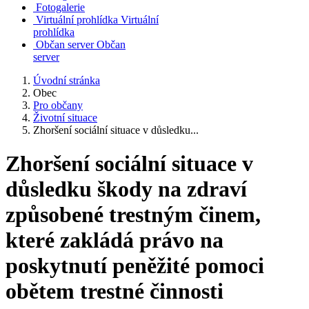
Fotogalerie
Virtuální prohlídka
Virtuální
prohlídka
Občan server
Občan
server
Úvodní stránka
Obec
Pro občany
Životní situace
Zhoršení sociální situace v důsledku...
Zhoršení sociální situace v
důsledku škody na zdraví
způsobené trestným činem,
které zakládá právo na
poskytnutí peněžité pomoci
obětem trestné činnosti