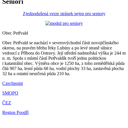
Senioři
Zjednodušená verze stránek nejen pro seniory
Obec Petřvald
Obec Petřvald se nachází v severovýchodní části novojičínského
okresu, na pravém břehu řeky Lubiny a po levé straně silnice
vedoucí z Příbora do Ostravy. Její střední nadmořská výška je 244 m
n. m. Spolu s místní částí Petřvaldík tvoří jednu politickou
i katastrální obec. Výměra obce je 1250 ha, z toho zemědělská půda
čítá 907 ha, lesní půda 68 ha, vodní plochy 33 ha, zastavěná plocha
32 ha a ostatní neurčená půda 210 ha.
Czechpoint
SMOPO
ČEZ
Region Poodří