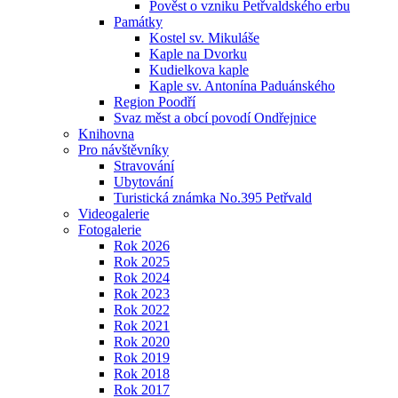
Pověst o vzniku Petřvaldského erbu
Památky
Kostel sv. Mikuláše
Kaple na Dvorku
Kudielkova kaple
Kaple sv. Antonína Paduánského
Region Poodří
Svaz měst a obcí povodí Ondřejnice
Knihovna
Pro návštěvníky
Stravování
Ubytování
Turistická známka No.395 Petřvald
Videogalerie
Fotogalerie
Rok 2026
Rok 2025
Rok 2024
Rok 2023
Rok 2022
Rok 2021
Rok 2020
Rok 2019
Rok 2018
Rok 2017