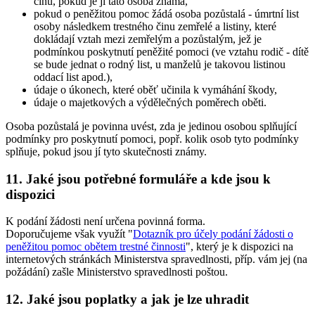
činu, pokud je jí tato osoba známa,
pokud o peněžitou pomoc žádá osoba pozůstalá - úmrtní list
osoby následkem trestného činu zemřelé a listiny, které
dokládají vztah mezi zemřelým a pozůstalým, jež je
podmínkou poskytnutí peněžité pomoci (ve vztahu rodič - dítě
se bude jednat o rodný list, u manželů je takovou listinou
oddací list apod.),
údaje o úkonech, které oběť učinila k vymáhání škody,
údaje o majetkových a výdělečných poměrech oběti.
Osoba pozůstalá je povinna uvést, zda je jedinou osobou splňující
podmínky pro poskytnutí pomoci, popř. kolik osob tyto podmínky
splňuje, pokud jsou jí tyto skutečnosti známy.
11. Jaké jsou potřebné formuláře a kde jsou k
dispozici
K podání žádosti není určena povinná forma.
Doporučujeme však využít "
Dotazník pro účely podání žádosti o
peněžitou pomoc obětem trestné činnosti
", který je k dispozici na
internetových stránkách Ministerstva spravedlnosti, příp. vám jej (na
požádání) zašle Ministerstvo spravedlnosti poštou.
12. Jaké jsou poplatky a jak je lze uhradit