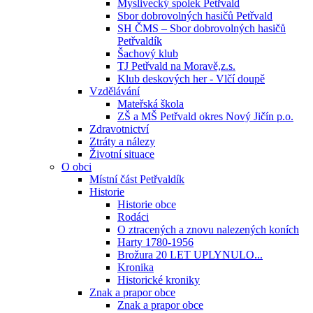
Myslivecký spolek Petřvald
Sbor dobrovolných hasičů Petřvald
SH ČMS – Sbor dobrovolných hasičů
Petřvaldík
Šachový klub
TJ Petřvald na Moravě,z.s.
Klub deskových her - Vlčí doupě
Vzdělávání
Mateřská škola
ZŠ a MŠ Petřvald okres Nový Jičín p.o.
Zdravotnictví
Ztráty a nálezy
Životní situace
O obci
Místní část Petřvaldík
Historie
Historie obce
Rodáci
O ztracených a znovu nalezených koních
Harty 1780-1956
Brožura 20 LET UPLYNULO...
Kronika
Historické kroniky
Znak a prapor obce
Znak a prapor obce