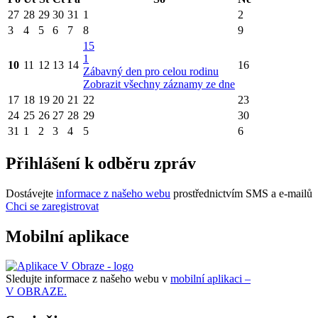
27
28
29
30
31
1
2
3
4
5
6
7
8
9
15
1
10
11
12
13
14
16
Zábavný den pro celou rodinu
Zobrazit všechny záznamy ze dne
17
18
19
20
21
22
23
24
25
26
27
28
29
30
31
1
2
3
4
5
6
Přihlášení k odběru zpráv
Dostávejte
informace z našeho webu
prostřednictvím SMS a e-mailů
Chci se zaregistrovat
Mobilní aplikace
Sledujte informace z našeho webu v
mobilní aplikaci –
V OBRAZE.