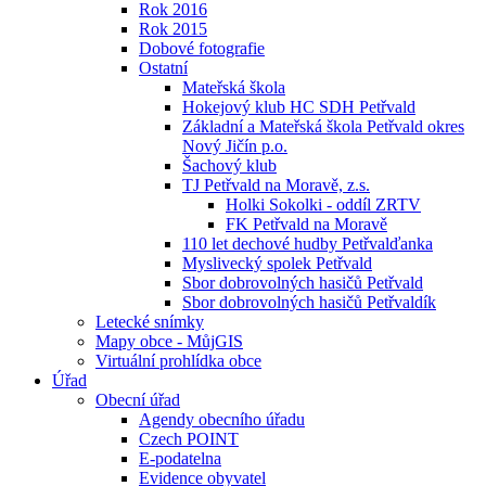
Rok 2016
Rok 2015
Dobové fotografie
Ostatní
Mateřská škola
Hokejový klub HC SDH Petřvald
Základní a Mateřská škola Petřvald okres
Nový Jičín p.o.
Šachový klub
TJ Petřvald na Moravě, z.s.
Holki Sokolki - oddíl ZRTV
FK Petřvald na Moravě
110 let dechové hudby Petřvalďanka
Myslivecký spolek Petřvald
Sbor dobrovolných hasičů Petřvald
Sbor dobrovolných hasičů Petřvaldík
Letecké snímky
Mapy obce - MůjGIS
Virtuální prohlídka obce
Úřad
Obecní úřad
Agendy obecního úřadu
Czech POINT
E-podatelna
Evidence obyvatel