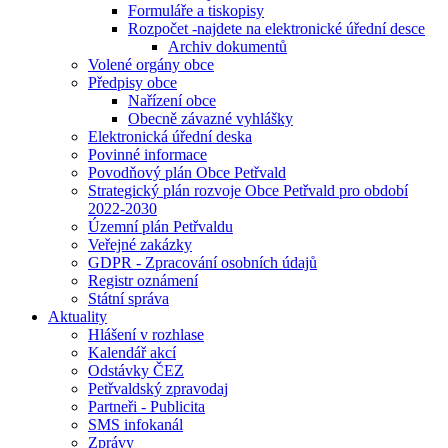
Formuláře a tiskopisy
Rozpočet -najdete na elektronické úřední desce
Archiv dokumentů
Volené orgány obce
Předpisy obce
Nařízení obce
Obecně závazné vyhlášky
Elektronická úřední deska
Povinné informace
Povodňový plán Obce Petřvald
Strategický plán rozvoje Obce Petřvald pro období
2022-2030
Územní plán Petřvaldu
Veřejné zakázky
GDPR - Zpracování osobních údajů
Registr oznámení
Státní správa
Aktuality
Hlášení v rozhlase
Kalendář akcí
Odstávky ČEZ
Petřvaldský zpravodaj
Partneři - Publicita
SMS infokanál
Zprávy