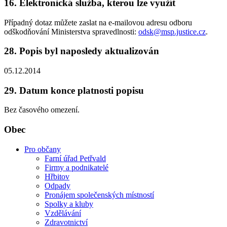
16. Elektronická služba, kterou lze využít
Případný dotaz můžete zaslat na e-mailovou adresu odboru
odškodňování Ministerstva spravedlnosti:
odsk@msp.justice.cz
.
28. Popis byl naposledy aktualizován
05.12.2014
29. Datum konce platnosti popisu
Bez časového omezení.
Obec
Pro občany
Farní úřad Petřvald
Firmy a podnikatelé
Hřbitov
Odpady
Pronájem společenských místností
Spolky a kluby
Vzdělávání
Zdravotnictví