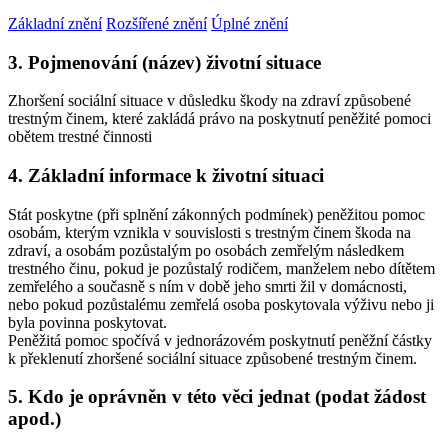
Základní znění
Rozšířené znění
Úplné znění
3. Pojmenování (název) životní situace
Zhoršení sociální situace v důsledku škody na zdraví způsobené
trestným činem, které zakládá právo na poskytnutí peněžité pomoci
obětem trestné činnosti
4. Základní informace k životní situaci
Stát poskytne (při splnění zákonných podmínek) peněžitou pomoc
osobám, kterým vznikla v souvislosti s trestným činem škoda na
zdraví, a osobám pozůstalým po osobách zemřelým následkem
trestného činu, pokud je pozůstalý rodičem, manželem nebo dítětem
zemřelého a současně s ním v době jeho smrti žil v domácnosti,
nebo pokud pozůstalému zemřelá osoba poskytovala výživu nebo ji
byla povinna poskytovat.
Peněžitá pomoc spočívá v jednorázovém poskytnutí peněžní částky
k překlenutí zhoršené sociální situace způsobené trestným činem.
5. Kdo je oprávněn v této věci jednat (podat žádost
apod.)