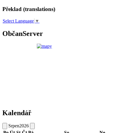
Překlad (translations)
Select Language
▼
ObčanServer
Kalendář
Srpen
2026
Po
Út
St
Čt
Pá
So
Ne