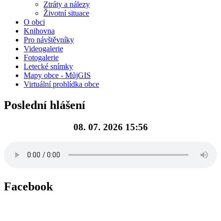
Ztráty a nálezy
Životní situace
O obci
Knihovna
Pro návštěvníky
Videogalerie
Fotogalerie
Letecké snímky
Mapy obce - MůjGIS
Virtuální prohlídka obce
Poslední hlášení
08. 07. 2026 15:56
Facebook