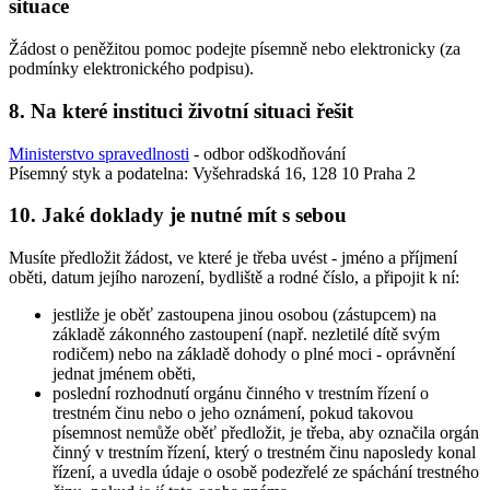
situace
Žádost o peněžitou pomoc podejte písemně nebo elektronicky (za
podmínky elektronického podpisu).
8. Na které instituci životní situaci řešit
Ministerstvo spravedlnosti
- odbor odškodňování
Písemný styk a podatelna: Vyšehradská 16, 128 10 Praha 2
10. Jaké doklady je nutné mít s sebou
Musíte předložit žádost, ve které je třeba uvést - jméno a příjmení
oběti, datum jejího narození, bydliště a rodné číslo, a připojit k ní:
jestliže je oběť zastoupena jinou osobou (zástupcem) na
základě zákonného zastoupení (např. nezletilé dítě svým
rodičem) nebo na základě dohody o plné moci - oprávnění
jednat jménem oběti,
poslední rozhodnutí orgánu činného v trestním řízení o
trestném činu nebo o jeho oznámení, pokud takovou
písemnost nemůže oběť předložit, je třeba, aby označila orgán
činný v trestním řízení, který o trestném činu naposledy konal
řízení, a uvedla údaje o osobě podezřelé ze spáchání trestného