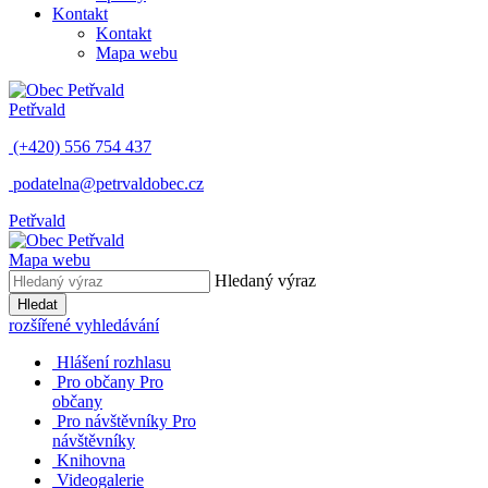
Kontakt
Kontakt
Mapa webu
Petřvald
(+420) 556 754 437
podatelna@petrvaldobec.cz
Petřvald
Mapa webu
Hledaný výraz
Hledat
rozšířené vyhledávání
Hlášení rozhlasu
Pro občany
Pro
občany
Pro návštěvníky
Pro
návštěvníky
Knihovna
Videogalerie