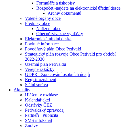
Formuláře a tiskopisy
Rozpočet -najdete na elektronické úřední desce
Archiv dokumentů
Volené orgány obce
Předpisy obce
Nařízení obce
Obecně závazné vyhlášky
Elektronická úřední deska
Povinné informace
Povodňový plán Obce Petřvald
Strategický plán rozvoje Obce Petřvald pro období
2022-2030
Územní plán Petřvaldu
Veřejné zakázky
GDPR - Zpracování osobních údajů
Registr oznámení
Státní správa
Aktuality
Hlášení v rozhlase
Kalendář akcí
Odstávky ČEZ
Petřvaldský zpravodaj
Partneři - Publicita
SMS infokanál
Zprávy