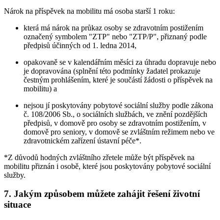
Nárok na příspěvek na mobilitu má osoba starší 1 roku:
která má nárok na průkaz osoby se zdravotním postižením
označený symbolem "ZTP" nebo "ZTP/P", přiznaný podle
předpisů účinných od 1. ledna 2014,
opakovaně se v kalendářním měsíci za úhradu dopravuje nebo
je dopravována (splnění této podmínky žadatel prokazuje
čestným prohlášením, které je součástí žádosti o příspěvek na
mobilitu) a
nejsou jí poskytovány pobytové sociální služby podle zákona
č. 108/2006 Sb., o sociálních službách, ve znění pozdějších
předpisů, v domově pro osoby se zdravotním postižením, v
domově pro seniory, v domově se zvláštním režimem nebo ve
zdravotnickém zařízení ústavní péče*.
*Z důvodů hodných zvláštního zřetele může být příspěvek na
mobilitu přiznán i osobě, které jsou poskytovány pobytové sociální
služby.
7. Jakým způsobem můžete zahájit řešení životní
situace