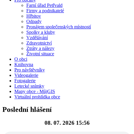
Farní úřad Petřvald
Firmy a podnikatelé
Hřbitov
Odpady
Pronájem společenských místností
Spolky a kluby
Vzdělávání
Zdravotnictví
Ztráty a nálezy
Životní situace
O obci
Knihovna
Pro návštěvníky
Videogalerie
Fotogalerie
Letecké snímky
Mapy obce - MůjGIS
Virtuální prohlídka obce
Poslední hlášení
08. 07. 2026 15:56