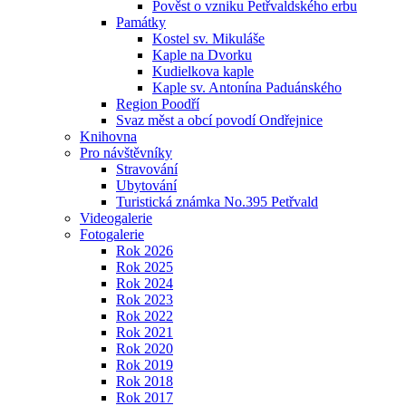
Pověst o vzniku Petřvaldského erbu
Památky
Kostel sv. Mikuláše
Kaple na Dvorku
Kudielkova kaple
Kaple sv. Antonína Paduánského
Region Poodří
Svaz měst a obcí povodí Ondřejnice
Knihovna
Pro návštěvníky
Stravování
Ubytování
Turistická známka No.395 Petřvald
Videogalerie
Fotogalerie
Rok 2026
Rok 2025
Rok 2024
Rok 2023
Rok 2022
Rok 2021
Rok 2020
Rok 2019
Rok 2018
Rok 2017