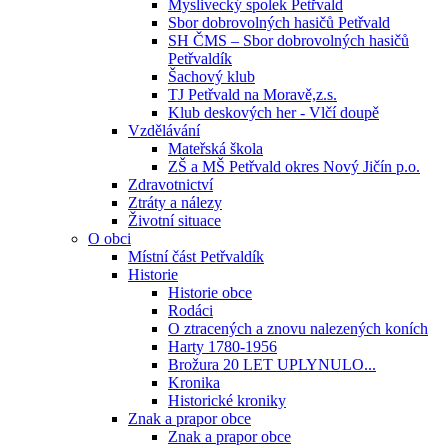
Myslivecký spolek Petřvald
Sbor dobrovolných hasičů Petřvald
SH ČMS – Sbor dobrovolných hasičů
Petřvaldík
Šachový klub
TJ Petřvald na Moravě,z.s.
Klub deskových her - Vlčí doupě
Vzdělávání
Mateřská škola
ZŠ a MŠ Petřvald okres Nový Jičín p.o.
Zdravotnictví
Ztráty a nálezy
Životní situace
O obci
Místní část Petřvaldík
Historie
Historie obce
Rodáci
O ztracených a znovu nalezených koních
Harty 1780-1956
Brožura 20 LET UPLYNULO...
Kronika
Historické kroniky
Znak a prapor obce
Znak a prapor obce