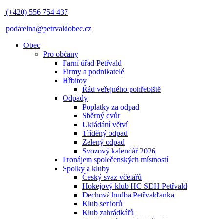
(+420) 556 754 437
podatelna@petrvaldobec.cz
Obec
Pro občany
Farní úřad Petřvald
Firmy a podnikatelé
Hřbitov
Řád veřejného pohřebiště
Odpady
Poplatky za odpad
Sběrný dvůr
Ukládání větví
Tříděný odpad
Zelený odpad
Svozový kalendář 2026
Pronájem společenských místností
Spolky a kluby
Český svaz včelařů
Hokejový klub HC SDH Petřvald
Dechová hudba Petřvalďanka
Klub seniorů
Klub zahrádkářů