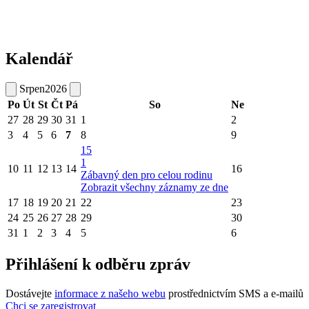
Kalendář
Srpen
2026
Po
Út
St
Čt
Pá
So
Ne
27
28
29
30
31
1
2
3
4
5
6
7
8
9
15
1
10
11
12
13
14
16
Zábavný den pro celou rodinu
Zobrazit všechny záznamy ze dne
17
18
19
20
21
22
23
24
25
26
27
28
29
30
31
1
2
3
4
5
6
Přihlášení k odběru zpráv
Dostávejte
informace z našeho webu
prostřednictvím SMS a e-mailů
Chci se zaregistrovat