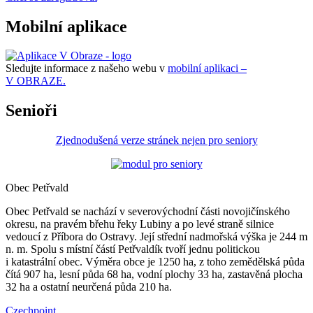
Mobilní aplikace
Sledujte informace z našeho webu v
mobilní aplikaci –
V OBRAZE.
Senioři
Zjednodušená verze stránek nejen pro seniory
Obec Petřvald
Obec Petřvald se nachází v severovýchodní části novojičínského
okresu, na pravém břehu řeky Lubiny a po levé straně silnice
vedoucí z Příbora do Ostravy. Její střední nadmořská výška je 244 m
n. m. Spolu s místní částí Petřvaldík tvoří jednu politickou
i katastrální obec. Výměra obce je 1250 ha, z toho zemědělská půda
čítá 907 ha, lesní půda 68 ha, vodní plochy 33 ha, zastavěná plocha
32 ha a ostatní neurčená půda 210 ha.
Czechpoint