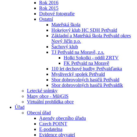
Rok 2016
Rok 2015
Dobové fotografie
Ostatní
Mateřská škola
Hokejový klub HC SDH Petřvald
Základní a Mateřská škola Petřvald okres
Nový Jičín p.o.
Šachový klub
TJ Petřvald na Moravě, z.s.
Holki Sokolki - oddíl ZRTV
FK Petřvald na Moravě
110 let dechové hudby Petřvalďanka
Myslivecký spolek Petřvald
Sbor dobrovolných hasičů Petřvald
Sbor dobrovolných hasičů Petřvaldík
Letecké snímky
Mapy obce - MůjGIS
Virtuální prohlídka obce
Úřad
Obecní úřad
Agendy obecního úřadu
Czech POINT
E-podatelna
Evidence obyvatel