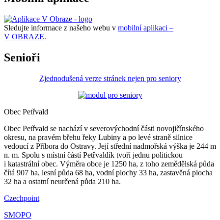
Sledujte informace z našeho webu v
mobilní aplikaci –
V OBRAZE.
Senioři
Zjednodušená verze stránek nejen pro seniory
Obec Petřvald
Obec Petřvald se nachází v severovýchodní části novojičínského
okresu, na pravém břehu řeky Lubiny a po levé straně silnice
vedoucí z Příbora do Ostravy. Její střední nadmořská výška je 244 m
n. m. Spolu s místní částí Petřvaldík tvoří jednu politickou
i katastrální obec. Výměra obce je 1250 ha, z toho zemědělská půda
čítá 907 ha, lesní půda 68 ha, vodní plochy 33 ha, zastavěná plocha
32 ha a ostatní neurčená půda 210 ha.
Czechpoint
SMOPO