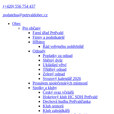
(+420) 556 754 437
podatelna@petrvaldobec.cz
Obec
Pro občany
Farní úřad Petřvald
Firmy a podnikatelé
Hřbitov
Řád veřejného pohřebiště
Odpady
Poplatky za odpad
Sběrný dvůr
Ukládání větví
Tříděný odpad
Zelený odpad
Svozový kalendář 2026
Pronájem společenských místností
Spolky a kluby
Český svaz včelařů
Hokejový klub HC SDH Petřvald
Dechová hudba Petřvalďanka
Klub seniorů
Klub zahrádkářů