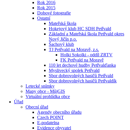
Rok 2016
Rok 2015
Dobové fotografie
Ostatní
Mateřská škola
Hokejový klub HC SDH Petřvald
Základní a Mateřská škola Petřvald okres
Nový Jičín p.o.
Šachový klub
TJ Petřvald na Moravě, z.s.
Holki Sokolki - oddíl ZRTV
FK Petřvald na Moravě
110 let dechové hudby Petřvalďanka
Myslivecký spolek Petřvald
Sbor dobrovolných hasičů Petřvald
Sbor dobrovolných hasičů Petřvaldík
Letecké snímky
Mapy obce - MůjGIS
Virtuální prohlídka obce
Úřad
Obecní úřad
Agendy obecního úřadu
Czech POINT
E-podatelna
Evidence obyvatel