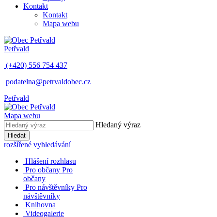
Kontakt
Kontakt
Mapa webu
Petřvald
(+420) 556 754 437
podatelna@petrvaldobec.cz
Petřvald
Mapa webu
Hledaný výraz
Hledat
rozšířené vyhledávání
Hlášení rozhlasu
Pro občany
Pro
občany
Pro návštěvníky
Pro
návštěvníky
Knihovna
Videogalerie