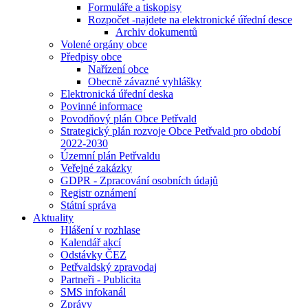
Formuláře a tiskopisy
Rozpočet -najdete na elektronické úřední desce
Archiv dokumentů
Volené orgány obce
Předpisy obce
Nařízení obce
Obecně závazné vyhlášky
Elektronická úřední deska
Povinné informace
Povodňový plán Obce Petřvald
Strategický plán rozvoje Obce Petřvald pro období
2022-2030
Územní plán Petřvaldu
Veřejné zakázky
GDPR - Zpracování osobních údajů
Registr oznámení
Státní správa
Aktuality
Hlášení v rozhlase
Kalendář akcí
Odstávky ČEZ
Petřvaldský zpravodaj
Partneři - Publicita
SMS infokanál
Zprávy