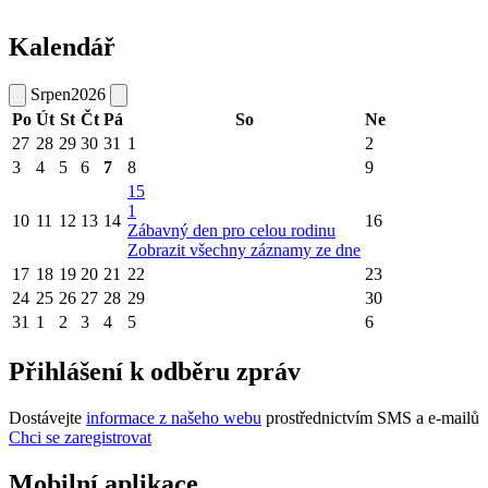
Kalendář
Srpen
2026
Po
Út
St
Čt
Pá
So
Ne
27
28
29
30
31
1
2
3
4
5
6
7
8
9
15
1
10
11
12
13
14
16
Zábavný den pro celou rodinu
Zobrazit všechny záznamy ze dne
17
18
19
20
21
22
23
24
25
26
27
28
29
30
31
1
2
3
4
5
6
Přihlášení k odběru zpráv
Dostávejte
informace z našeho webu
prostřednictvím SMS a e-mailů
Chci se zaregistrovat
Mobilní aplikace