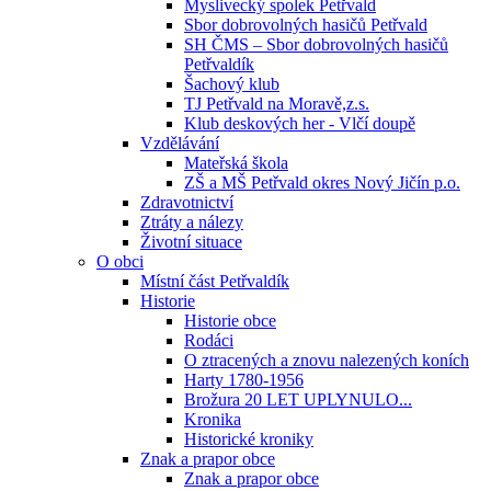
Myslivecký spolek Petřvald
Sbor dobrovolných hasičů Petřvald
SH ČMS – Sbor dobrovolných hasičů
Petřvaldík
Šachový klub
TJ Petřvald na Moravě,z.s.
Klub deskových her - Vlčí doupě
Vzdělávání
Mateřská škola
ZŠ a MŠ Petřvald okres Nový Jičín p.o.
Zdravotnictví
Ztráty a nálezy
Životní situace
O obci
Místní část Petřvaldík
Historie
Historie obce
Rodáci
O ztracených a znovu nalezených koních
Harty 1780-1956
Brožura 20 LET UPLYNULO...
Kronika
Historické kroniky
Znak a prapor obce
Znak a prapor obce