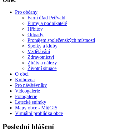
Pro občany
Farní úřad Petřvald
Firmy a podnikatelé
Hřbitov
Odpady
Pronájem společenských místností
Spolky a kluby
Vzdělávání
Zdravotnictví
Ztráty a nálezy
Životní situace
O obci
Knihovna
Pro návštěvníky
Videogalerie
Fotogalerie
Letecké snímky
Mapy obce - MůjGIS
Virtuální prohlídka obce
Poslední hlášení