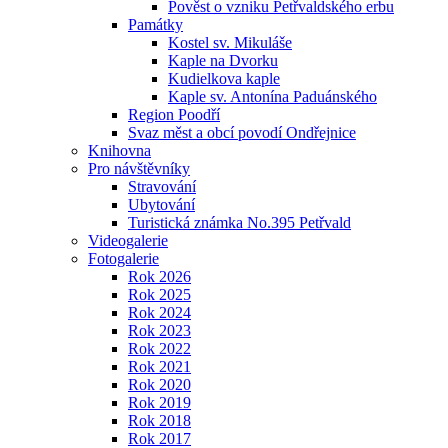
Pověst o vzniku Petřvaldského erbu
Památky
Kostel sv. Mikuláše
Kaple na Dvorku
Kudielkova kaple
Kaple sv. Antonína Paduánského
Region Poodří
Svaz měst a obcí povodí Ondřejnice
Knihovna
Pro návštěvníky
Stravování
Ubytování
Turistická známka No.395 Petřvald
Videogalerie
Fotogalerie
Rok 2026
Rok 2025
Rok 2024
Rok 2023
Rok 2022
Rok 2021
Rok 2020
Rok 2019
Rok 2018
Rok 2017