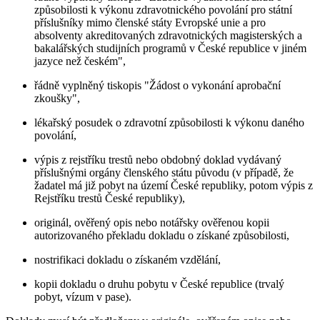
způsobilosti k výkonu zdravotnického povolání pro státní
příslušníky mimo členské státy Evropské unie a pro
absolventy akreditovaných zdravotnických magisterských a
bakalářských studijních programů v České republice v jiném
jazyce než českém",
řádně vyplněný tiskopis "Žádost o vykonání aprobační
zkoušky",
lékařský posudek o zdravotní způsobilosti k výkonu daného
povolání,
výpis z rejstříku trestů nebo obdobný doklad vydávaný
příslušnými orgány členského státu původu (v případě, že
žadatel má již pobyt na území České republiky, potom výpis z
Rejstříku trestů České republiky),
originál, ověřený opis nebo notářsky ověřenou kopii
autorizovaného překladu dokladu o získané způsobilosti,
nostrifikaci dokladu o získaném vzdělání,
kopii dokladu o druhu pobytu v České republice (trvalý
pobyt, vízum v pase).