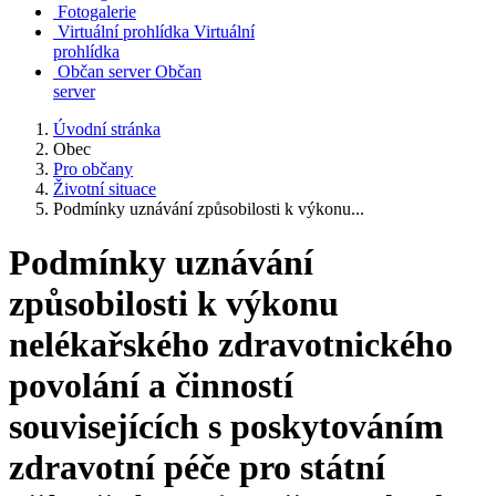
Fotogalerie
Virtuální prohlídka
Virtuální
prohlídka
Občan server
Občan
server
Úvodní stránka
Obec
Pro občany
Životní situace
Podmínky uznávání způsobilosti k výkonu...
Podmínky uznávání
způsobilosti k výkonu
nelékařského zdravotnického
povolání a činností
souvisejících s poskytováním
zdravotní péče pro státní