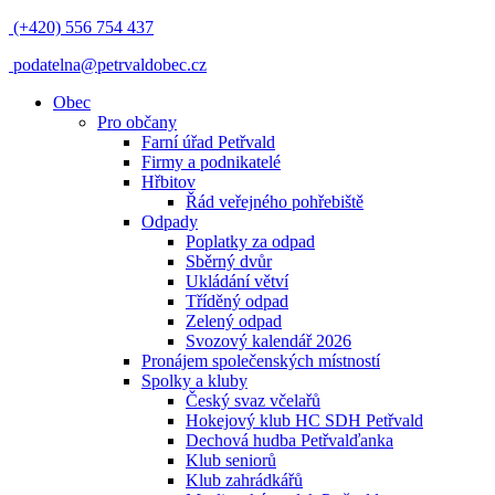
(+420) 556 754 437
podatelna@petrvaldobec.cz
Obec
Pro občany
Farní úřad Petřvald
Firmy a podnikatelé
Hřbitov
Řád veřejného pohřebiště
Odpady
Poplatky za odpad
Sběrný dvůr
Ukládání větví
Tříděný odpad
Zelený odpad
Svozový kalendář 2026
Pronájem společenských místností
Spolky a kluby
Český svaz včelařů
Hokejový klub HC SDH Petřvald
Dechová hudba Petřvalďanka
Klub seniorů
Klub zahrádkářů