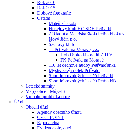
Rok 2016
Rok 2015
Dobové fotografie
Ostatní
Mateřská škola
Hokejový klub HC SDH Petřvald
Základní a Mateřská škola Petřvald okres
Nový Jičín p.o.
Šachový klub
TJ Petřvald na Moravě, z.s.
Holki Sokolki - oddíl ZRTV
FK Petřvald na Moravě
110 let dechové hudby Petřvalďanka
Myslivecký spolek Petřvald
Sbor dobrovolných hasičů Petřvald
Sbor dobrovolných hasičů Petřvaldík
Letecké snímky
Mapy obce - MůjGIS
Virtuální prohlídka obce
Úřad
Obecní úřad
Agendy obecního úřadu
Czech POINT
E-podatelna
Evidence obyvatel