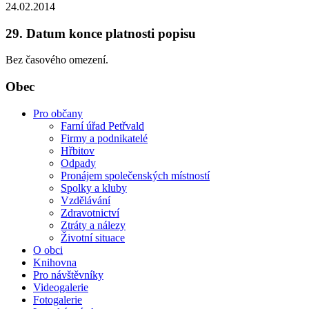
24.02.2014
29. Datum konce platnosti popisu
Bez časového omezení.
Obec
Pro občany
Farní úřad Petřvald
Firmy a podnikatelé
Hřbitov
Odpady
Pronájem společenských místností
Spolky a kluby
Vzdělávání
Zdravotnictví
Ztráty a nálezy
Životní situace
O obci
Knihovna
Pro návštěvníky
Videogalerie
Fotogalerie