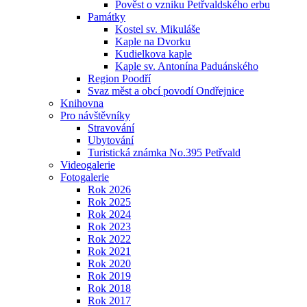
Pověst o vzniku Petřvaldského erbu
Památky
Kostel sv. Mikuláše
Kaple na Dvorku
Kudielkova kaple
Kaple sv. Antonína Paduánského
Region Poodří
Svaz měst a obcí povodí Ondřejnice
Knihovna
Pro návštěvníky
Stravování
Ubytování
Turistická známka No.395 Petřvald
Videogalerie
Fotogalerie
Rok 2026
Rok 2025
Rok 2024
Rok 2023
Rok 2022
Rok 2021
Rok 2020
Rok 2019
Rok 2018
Rok 2017