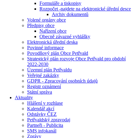
Formuláře a tiskopisy
Rozpočet -najdete na elektronické úřední desce
Archiv dokumentů
Volené orgány obce
Předpisy obce
Nařízení obce
Obecně závazné vyhlášky
Elektronická úřední deska
Povinné informace
Povodňový plán Obce Petřvald
Strategický plán rozvoje Obce Petřvald pro období
2022-2030
Územní plán Petřvaldu
Veřejné zakázky
GDPR - Zpracování osobních údajů
Registr oznámení
Státní správa
Aktuality
Hlášení v rozhlase
Kalendář akcí
Odstávky ČEZ
Petřvaldský zpravodaj
Partneři - Publicita
SMS infokanál
Zprávy