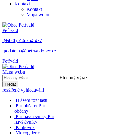
Kontakt
Kontakt
Mapa webu
Petřvald
(+420) 556 754 437
podatelna@petrvaldobec.cz
Petřvald
Mapa webu
Hledaný výraz
Hledat
rozšířené vyhledávání
Hlášení rozhlasu
Pro občany
Pro
občany
Pro návštěvníky
Pro
návštěvníky
Knihovna
Videogalerie