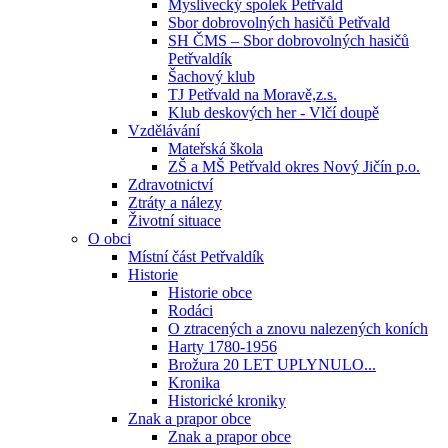
Myslivecký spolek Petřvald
Sbor dobrovolných hasičů Petřvald
SH ČMS – Sbor dobrovolných hasičů
Petřvaldík
Šachový klub
TJ Petřvald na Moravě,z.s.
Klub deskových her - Vlčí doupě
Vzdělávání
Mateřská škola
ZŠ a MŠ Petřvald okres Nový Jičín p.o.
Zdravotnictví
Ztráty a nálezy
Životní situace
O obci
Místní část Petřvaldík
Historie
Historie obce
Rodáci
O ztracených a znovu nalezených koních
Harty 1780-1956
Brožura 20 LET UPLYNULO...
Kronika
Historické kroniky
Znak a prapor obce
Znak a prapor obce