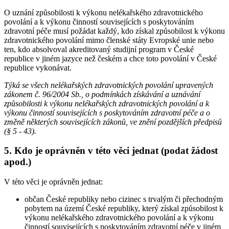
O uznání způsobilosti k výkonu nelékařského zdravotnického
povolání a k výkonu činností souvisejících s poskytováním
zdravotní péče musí požádat každý, kdo získal způsobilost k výkonu
zdravotnického povolání mimo členské státy Evropské unie nebo
ten, kdo absolvoval akreditovaný studijní program v České
republice v jiném jazyce než českém a chce toto povolání v České
republice vykonávat.
Týká se všech nelékařských zdravotnických povolání upravených
zákonem č. 96/2004 Sb., o podmínkách získávání a uznávání
způsobilosti k výkonu nelékařských zdravotnických povolání a k
výkonu činností souvisejících s poskytováním zdravotní péče a o
změně některých souvisejících zákonů, ve znění pozdějších předpisů
(§ 5 - 43).
5. Kdo je oprávněn v této věci jednat (podat žádost
apod.)
V této věci je oprávněn jednat:
občan České republiky nebo cizinec s trvalým či přechodným
pobytem na území České republiky, který získal způsobilost k
výkonu nelékařského zdravotnického povolání a k výkonu
činností souvisejících s poskytováním zdravotní péče v jiném