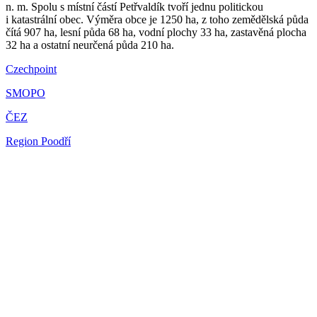
n. m. Spolu s místní částí Petřvaldík tvoří jednu politickou
i katastrální obec. Výměra obce je 1250 ha, z toho zemědělská půda
čítá 907 ha, lesní půda 68 ha, vodní plochy 33 ha, zastavěná plocha
32 ha a ostatní neurčená půda 210 ha.
Czechpoint
SMOPO
ČEZ
Region Poodří