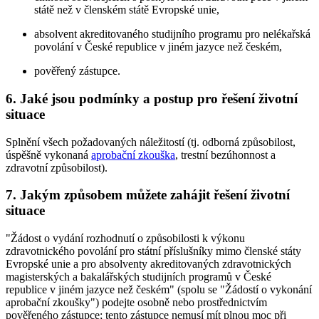
státě než v členském státě Evropské unie,
absolvent akreditovaného studijního programu pro nelékařská
povolání v České republice v jiném jazyce než českém,
pověřený zástupce.
6. Jaké jsou podmínky a postup pro řešení životní
situace
Splnění všech požadovaných náležitostí (tj. odborná způsobilost,
úspěšně vykonaná
aprobační zkouška
, trestní bezúhonnost a
zdravotní způsobilost).
7. Jakým způsobem můžete zahájit řešení životní
situace
"Žádost o vydání rozhodnutí o způsobilosti k výkonu
zdravotnického povolání pro státní příslušníky mimo členské státy
Evropské unie a pro absolventy akreditovaných zdravotnických
magisterských a bakalářských studijních programů v České
republice v jiném jazyce než českém" (spolu se "Žádostí o vykonání
aprobační zkoušky") podejte osobně nebo prostřednictvím
pověřeného zástupce; tento zástupce nemusí mít plnou moc při