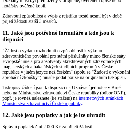
Doklady musí být předloženy v originále, ověřeném opise nebo
notářsky ověřené kopii.
Zdravotní způsobilost a výpis z rejstříku trestů nesmí být v době
přijetí žádosti starší 3 měsíců.
11. Jaké jsou potřebné formuláře a kde jsou k
dispozici
"Žádost o vydání rozhodnutí o způsobilosti k výkonu
zdravotnického povolání pro státní příslušníky mimo členské státy
Evropské unie a pro absolventy akreditovaných zdravotnických
magisterských a bakalářských studijních programů v České
republice v jiném jazyce než českém" (spolu se "Žádostí o vykonání
aprobační zkoušky") musíte podat pouze na originálním tiskopisu.
Tiskopisy žádostí jsou k dispozici na Uznávací jednotce v Brně
nebo na Ministerstvu zdravotnictví České republiky (odbor ONP),
popř. je rovněž naleznete (ke stažení) na
internetových stránkách
Ministerstva zdravotnictví České republiky
.
12. Jaké jsou poplatky a jak je lze uhradit
Správní poplatek činí 2 000 Kč za přijetí žádosti.