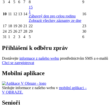
3
4
5
6
7
8
9
15
1
10
11
12
13
14
16
Zábavný den pro celou rodinu
Zobrazit všechny záznamy ze dne
17
18
19
20
21
22
23
24
25
26
27
28
29
30
31
1
2
3
4
5
6
Přihlášení k odběru zpráv
Dostávejte
informace z našeho webu
prostřednictvím SMS a e-mailů
Chci se zaregistrovat
Mobilní aplikace
Sledujte informace z našeho webu v
mobilní aplikaci –
V OBRAZE.
Senioři