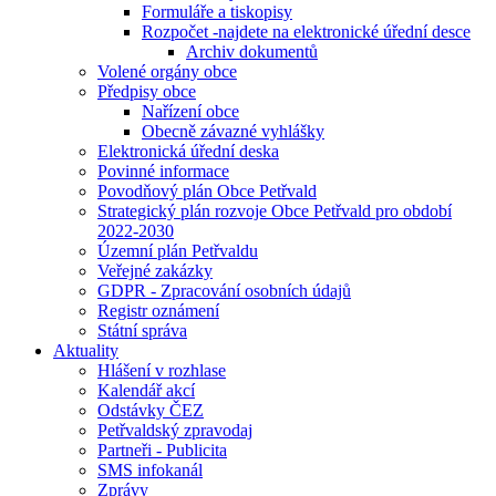
Formuláře a tiskopisy
Rozpočet -najdete na elektronické úřední desce
Archiv dokumentů
Volené orgány obce
Předpisy obce
Nařízení obce
Obecně závazné vyhlášky
Elektronická úřední deska
Povinné informace
Povodňový plán Obce Petřvald
Strategický plán rozvoje Obce Petřvald pro období
2022-2030
Územní plán Petřvaldu
Veřejné zakázky
GDPR - Zpracování osobních údajů
Registr oznámení
Státní správa
Aktuality
Hlášení v rozhlase
Kalendář akcí
Odstávky ČEZ
Petřvaldský zpravodaj
Partneři - Publicita
SMS infokanál
Zprávy