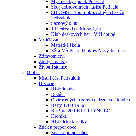
Myslivecký spolek Petřvald
Sbor dobrovolných hasičů Petřvald
SH ČMS – Sbor dobrovolných hasičů
Petřvaldík
Šachový klub
TJ Petřvald na Moravě,z.s.
Klub deskových her - Vlčí doupě
Vzdělávání
Mateřská škola
ZŠ a MŠ Petřvald okres Nový Jičín p.o.
Zdravotnictví
Ztráty a nálezy
Životní situace
O obci
Místní část Petřvaldík
Historie
Historie obce
Rodáci
O ztracených a znovu nalezených koních
Harty 1780-1956
Brožura 20 LET UPLYNULO...
Kronika
Historické kroniky
Znak a prapor obce
Znak a prapor obce