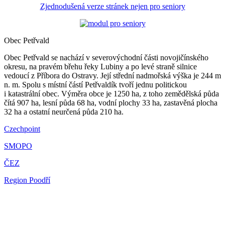
Zjednodušená verze stránek nejen pro seniory
Obec Petřvald
Obec Petřvald se nachází v severovýchodní části novojičínského
okresu, na pravém břehu řeky Lubiny a po levé straně silnice
vedoucí z Příbora do Ostravy. Její střední nadmořská výška je 244 m
n. m. Spolu s místní částí Petřvaldík tvoří jednu politickou
i katastrální obec. Výměra obce je 1250 ha, z toho zemědělská půda
čítá 907 ha, lesní půda 68 ha, vodní plochy 33 ha, zastavěná plocha
32 ha a ostatní neurčená půda 210 ha.
Czechpoint
SMOPO
ČEZ
Region Poodří