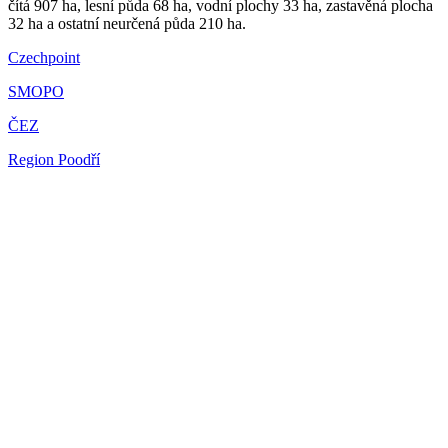
čítá 907 ha, lesní půda 68 ha, vodní plochy 33 ha, zastavěná plocha
32 ha a ostatní neurčená půda 210 ha.
Czechpoint
SMOPO
ČEZ
Region Poodří