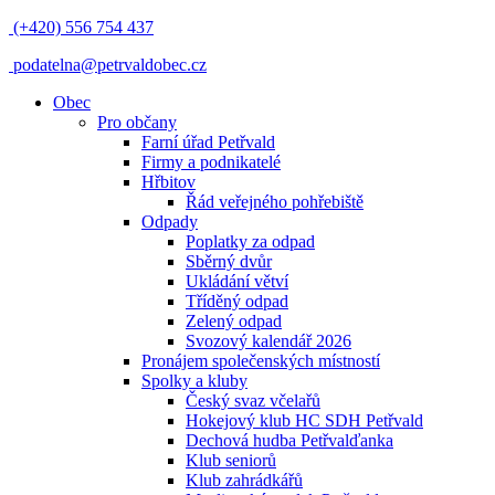
(+420) 556 754 437
podatelna@petrvaldobec.cz
Obec
Pro občany
Farní úřad Petřvald
Firmy a podnikatelé
Hřbitov
Řád veřejného pohřebiště
Odpady
Poplatky za odpad
Sběrný dvůr
Ukládání větví
Tříděný odpad
Zelený odpad
Svozový kalendář 2026
Pronájem společenských místností
Spolky a kluby
Český svaz včelařů
Hokejový klub HC SDH Petřvald
Dechová hudba Petřvalďanka
Klub seniorů
Klub zahrádkářů