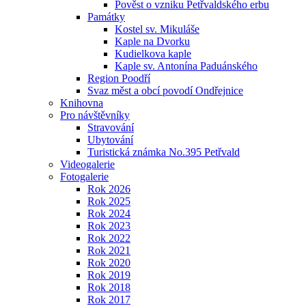
Pověst o vzniku Petřvaldského erbu
Památky
Kostel sv. Mikuláše
Kaple na Dvorku
Kudielkova kaple
Kaple sv. Antonína Paduánského
Region Poodří
Svaz měst a obcí povodí Ondřejnice
Knihovna
Pro návštěvníky
Stravování
Ubytování
Turistická známka No.395 Petřvald
Videogalerie
Fotogalerie
Rok 2026
Rok 2025
Rok 2024
Rok 2023
Rok 2022
Rok 2021
Rok 2020
Rok 2019
Rok 2018
Rok 2017