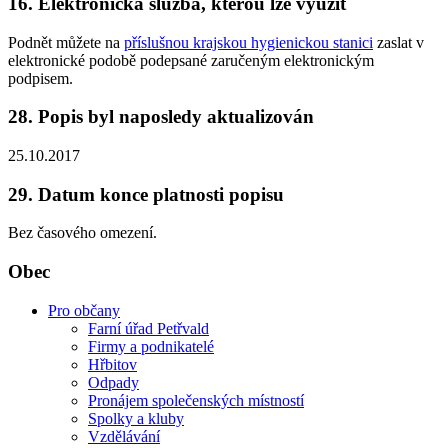
16. Elektronická služba, kterou lze využít
Podnět můžete na
příslušnou krajskou hygienickou stanici
zaslat v
elektronické podobě podepsané zaručeným elektronickým
podpisem.
28. Popis byl naposledy aktualizován
25.10.2017
29. Datum konce platnosti popisu
Bez časového omezení.
Obec
Pro občany
Farní úřad Petřvald
Firmy a podnikatelé
Hřbitov
Odpady
Pronájem společenských místností
Spolky a kluby
Vzdělávání