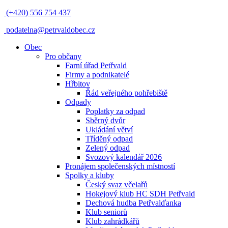
(+420) 556 754 437
podatelna@petrvaldobec.cz
Obec
Pro občany
Farní úřad Petřvald
Firmy a podnikatelé
Hřbitov
Řád veřejného pohřebiště
Odpady
Poplatky za odpad
Sběrný dvůr
Ukládání větví
Tříděný odpad
Zelený odpad
Svozový kalendář 2026
Pronájem společenských místností
Spolky a kluby
Český svaz včelařů
Hokejový klub HC SDH Petřvald
Dechová hudba Petřvalďanka
Klub seniorů
Klub zahrádkářů