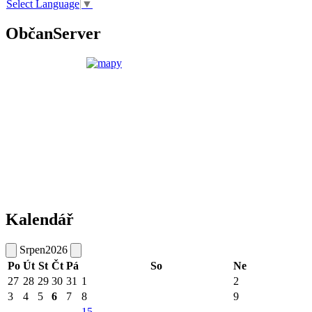
Select Language
▼
ObčanServer
Kalendář
Srpen
2026
Po
Út
St
Čt
Pá
So
Ne
27
28
29
30
31
1
2
3
4
5
6
7
8
9
15