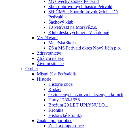
Myslivecký spolek Petřvald
Sbor dobrovolných hasičů Petřvald
SH ČMS – Sbor dobrovolných hasičů
Petřvaldík
Šachový klub
TJ Petřvald na Moravě,z.s.
Klub deskových her - Vlčí doupě
Vzdělávání
Mateřská škola
ZŠ a MŠ Petřvald okres Nový Jičín p.o.
Zdravotnictví
Ztráty a nálezy
Životní situace
O obci
Místní část Petřvaldík
Historie
Historie obce
Rodáci
O ztracených a znovu nalezených koních
Harty 1780-1956
Brožura 20 LET UPLYNULO...
Kronika
Historické kroniky
Znak a prapor obce
Znak a prapor obce