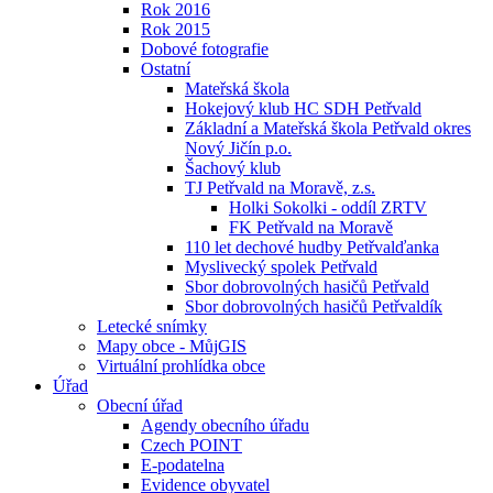
Rok 2016
Rok 2015
Dobové fotografie
Ostatní
Mateřská škola
Hokejový klub HC SDH Petřvald
Základní a Mateřská škola Petřvald okres
Nový Jičín p.o.
Šachový klub
TJ Petřvald na Moravě, z.s.
Holki Sokolki - oddíl ZRTV
FK Petřvald na Moravě
110 let dechové hudby Petřvalďanka
Myslivecký spolek Petřvald
Sbor dobrovolných hasičů Petřvald
Sbor dobrovolných hasičů Petřvaldík
Letecké snímky
Mapy obce - MůjGIS
Virtuální prohlídka obce
Úřad
Obecní úřad
Agendy obecního úřadu
Czech POINT
E-podatelna
Evidence obyvatel