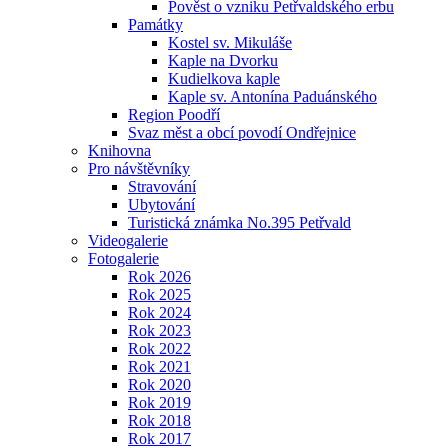
Pověst o vzniku Petřvaldského erbu
Památky
Kostel sv. Mikuláše
Kaple na Dvorku
Kudielkova kaple
Kaple sv. Antonína Paduánského
Region Poodří
Svaz měst a obcí povodí Ondřejnice
Knihovna
Pro návštěvníky
Stravování
Ubytování
Turistická známka No.395 Petřvald
Videogalerie
Fotogalerie
Rok 2026
Rok 2025
Rok 2024
Rok 2023
Rok 2022
Rok 2021
Rok 2020
Rok 2019
Rok 2018
Rok 2017