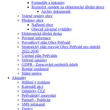
Formuláře a tiskopisy
Rozpočet -najdete na elektronické úřední desce
Archiv dokumentů
Volené orgány obce
Předpisy obce
Nařízení obce
Obecně závazné vyhlášky
Elektronická úřední deska
Povinné informace
Povodňový plán Obce Petřvald
Strategický plán rozvoje Obce Petřvald pro období
2022-2030
Územní plán Petřvaldu
Veřejné zakázky
GDPR - Zpracování osobních údajů
Registr oznámení
Státní správa
Aktuality
Hlášení v rozhlase
Kalendář akcí
Odstávky ČEZ
Petřvaldský zpravodaj
Partneři - Publicita
SMS infokanál
Zprávy