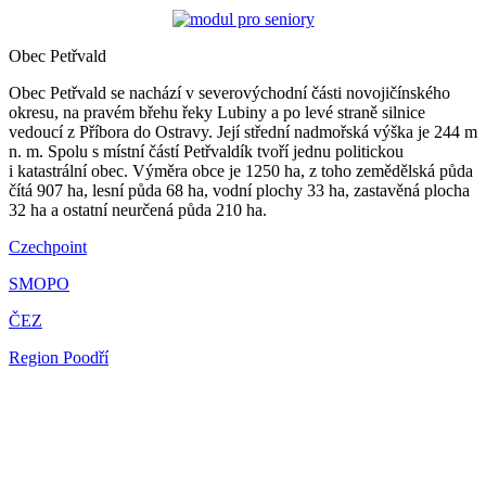
Obec Petřvald
Obec Petřvald se nachází v severovýchodní části novojičínského
okresu, na pravém břehu řeky Lubiny a po levé straně silnice
vedoucí z Příbora do Ostravy. Její střední nadmořská výška je 244 m
n. m. Spolu s místní částí Petřvaldík tvoří jednu politickou
i katastrální obec. Výměra obce je 1250 ha, z toho zemědělská půda
čítá 907 ha, lesní půda 68 ha, vodní plochy 33 ha, zastavěná plocha
32 ha a ostatní neurčená půda 210 ha.
Czechpoint
SMOPO
ČEZ
Region Poodří