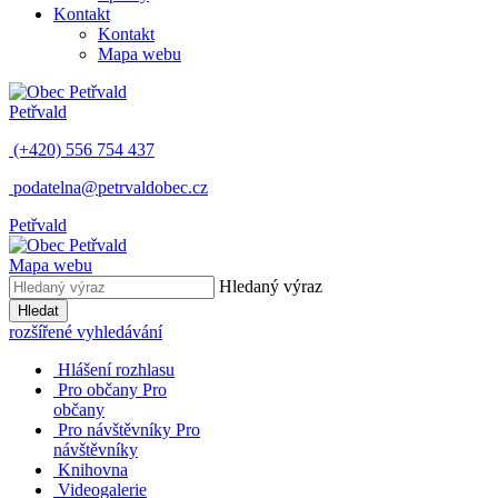
Kontakt
Kontakt
Mapa webu
Petřvald
(+420) 556 754 437
podatelna@petrvaldobec.cz
Petřvald
Mapa webu
Hledaný výraz
Hledat
rozšířené vyhledávání
Hlášení rozhlasu
Pro občany
Pro
občany
Pro návštěvníky
Pro
návštěvníky
Knihovna
Videogalerie