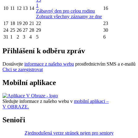
1
10
11
12
13
14
16
Zábavný den pro celou rodinu
Zobrazit všechny záznamy ze dne
17
18
19
20
21
22
23
24
25
26
27
28
29
30
31
1
2
3
4
5
6
Přihlášení k odběru zpráv
Dostávejte
informace z našeho webu
prostřednictvím SMS a e-mailů
Chci se zaregistrovat
Mobilní aplikace
Sledujte informace z našeho webu v
mobilní aplikaci –
V OBRAZE.
Senioři
Zjednodušená verze stránek nejen pro seniory