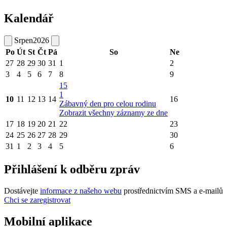
Kalendář
Srpen
2026
Po
Út
St
Čt
Pá
So
Ne
27
28
29
30
31
1
2
3
4
5
6
7
8
9
15
1
10
11
12
13
14
16
Zábavný den pro celou rodinu
Zobrazit všechny záznamy ze dne
17
18
19
20
21
22
23
24
25
26
27
28
29
30
31
1
2
3
4
5
6
Přihlášení k odběru zpráv
Dostávejte
informace z našeho webu
prostřednictvím SMS a e-mailů
Chci se zaregistrovat
Mobilní aplikace