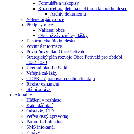
Formuláře a tiskopisy
Rozpočet -najdete na elektronické úřední desce
Archiv dokumentů
Volené orgány obce
Předpisy obce
Nařízení obce
Obecně závazné vyhlášky
Elektronická úřední deska
Povinné informace
Povodňový plán Obce Petřvald
Strategický plán rozvoje Obce Petřvald pro období
2022-2030
Územní plán Petřvaldu
Veřejné zakázky
GDPR - Zpracování osobních údajů
Registr oznámení
Státní správa
Aktuality
Hlášení v rozhlase
Kalendář akcí
Odstávky ČEZ
Petřvaldský zpravodaj
Partneři - Publicita
SMS infokanál
Zprávy