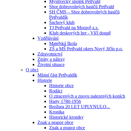
Myslivecký spolek Petřvald
Sbor dobrovolných hasičů Petřvald
SH ČMS – Sbor dobrovolných hasičů
Petřvaldík
Šachový klub
TJ Petřvald na Moravě,z.s.
Klub deskových her - Vlčí doupě
Vzdělávání
Mateřská škola
ZŠ a MŠ Petřvald okres Nový Jičín p.o.
Zdravotnictví
Ztráty a nálezy
Životní situace
O obci
Místní část Petřvaldík
Historie
Historie obce
Rodáci
O ztracených a znovu nalezených koních
Harty 1780-1956
Brožura 20 LET UPLYNULO...
Kronika
Historické kroniky
Znak a prapor obce
Znak a prapor obce