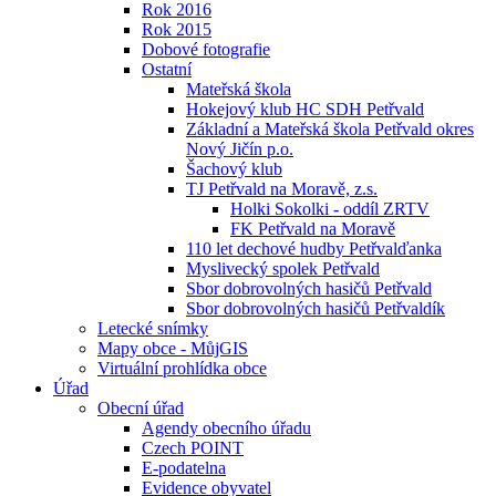
Rok 2016
Rok 2015
Dobové fotografie
Ostatní
Mateřská škola
Hokejový klub HC SDH Petřvald
Základní a Mateřská škola Petřvald okres
Nový Jičín p.o.
Šachový klub
TJ Petřvald na Moravě, z.s.
Holki Sokolki - oddíl ZRTV
FK Petřvald na Moravě
110 let dechové hudby Petřvalďanka
Myslivecký spolek Petřvald
Sbor dobrovolných hasičů Petřvald
Sbor dobrovolných hasičů Petřvaldík
Letecké snímky
Mapy obce - MůjGIS
Virtuální prohlídka obce
Úřad
Obecní úřad
Agendy obecního úřadu
Czech POINT
E-podatelna
Evidence obyvatel