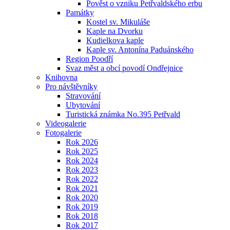
Pověst o vzniku Petřvaldského erbu
Památky
Kostel sv. Mikuláše
Kaple na Dvorku
Kudielkova kaple
Kaple sv. Antonína Paduánského
Region Poodří
Svaz měst a obcí povodí Ondřejnice
Knihovna
Pro návštěvníky
Stravování
Ubytování
Turistická známka No.395 Petřvald
Videogalerie
Fotogalerie
Rok 2026
Rok 2025
Rok 2024
Rok 2023
Rok 2022
Rok 2021
Rok 2020
Rok 2019
Rok 2018
Rok 2017