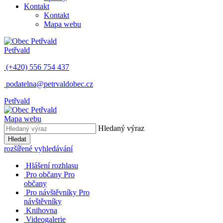
Kontakt
Kontakt
Mapa webu
Petřvald
(+420) 556 754 437
podatelna@petrvaldobec.cz
Petřvald
Mapa webu
Hledaný výraz
Hledat
rozšířené vyhledávání
Hlášení rozhlasu
Pro občany
Pro
občany
Pro návštěvníky
Pro
návštěvníky
Knihovna
Videogalerie