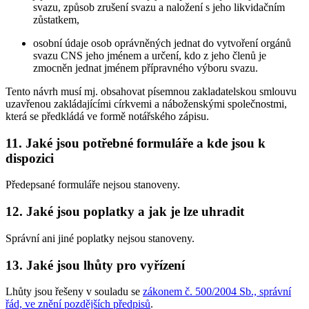
svazu, způsob zrušení svazu a naložení s jeho likvidačním
zůstatkem,
osobní údaje osob oprávněných jednat do vytvoření orgánů
svazu CNS jeho jménem a určení, kdo z jeho členů je
zmocněn jednat jménem přípravného výboru svazu.
Tento návrh musí mj. obsahovat písemnou zakladatelskou smlouvu
uzavřenou zakládajícími církvemi a náboženskými společnostmi,
která se předkládá ve formě notářského zápisu.
11. Jaké jsou potřebné formuláře a kde jsou k
dispozici
Předepsané formuláře nejsou stanoveny.
12. Jaké jsou poplatky a jak je lze uhradit
Správní ani jiné poplatky nejsou stanoveny.
13. Jaké jsou lhůty pro vyřízení
Lhůty jsou řešeny v souladu se
zákonem č. 500/2004 Sb., správní
řád, ve znění pozdějších předpisů
.