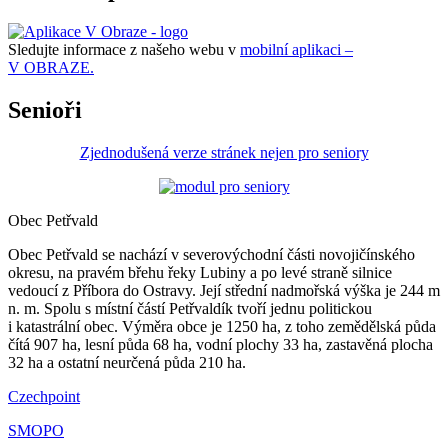
Sledujte informace z našeho webu v
mobilní aplikaci –
V OBRAZE.
Senioři
Zjednodušená verze stránek nejen pro seniory
Obec Petřvald
Obec Petřvald se nachází v severovýchodní části novojičínského
okresu, na pravém břehu řeky Lubiny a po levé straně silnice
vedoucí z Příbora do Ostravy. Její střední nadmořská výška je 244 m
n. m. Spolu s místní částí Petřvaldík tvoří jednu politickou
i katastrální obec. Výměra obce je 1250 ha, z toho zemědělská půda
čítá 907 ha, lesní půda 68 ha, vodní plochy 33 ha, zastavěná plocha
32 ha a ostatní neurčená půda 210 ha.
Czechpoint
SMOPO