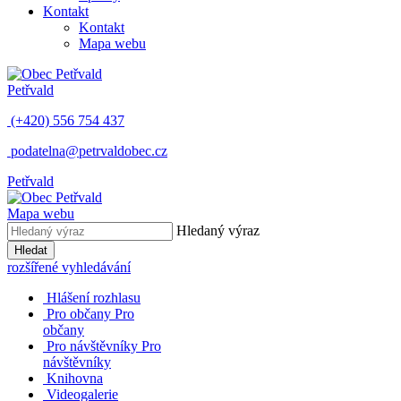
Kontakt
Kontakt
Mapa webu
Petřvald
(+420) 556 754 437
podatelna@petrvaldobec.cz
Petřvald
Mapa webu
Hledaný výraz
Hledat
rozšířené vyhledávání
Hlášení rozhlasu
Pro občany
Pro
občany
Pro návštěvníky
Pro
návštěvníky
Knihovna
Videogalerie