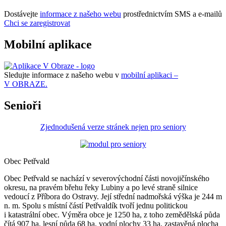
Dostávejte
informace z našeho webu
prostřednictvím SMS a e-mailů
Chci se zaregistrovat
Mobilní aplikace
Sledujte informace z našeho webu v
mobilní aplikaci –
V OBRAZE.
Senioři
Zjednodušená verze stránek nejen pro seniory
Obec Petřvald
Obec Petřvald se nachází v severovýchodní části novojičínského
okresu, na pravém břehu řeky Lubiny a po levé straně silnice
vedoucí z Příbora do Ostravy. Její střední nadmořská výška je 244 m
n. m. Spolu s místní částí Petřvaldík tvoří jednu politickou
i katastrální obec. Výměra obce je 1250 ha, z toho zemědělská půda
čítá 907 ha, lesní půda 68 ha, vodní plochy 33 ha, zastavěná plocha