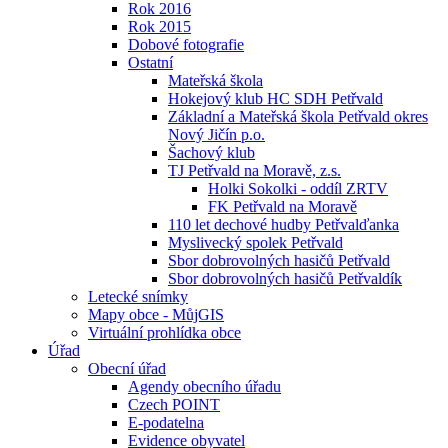
Rok 2016
Rok 2015
Dobové fotografie
Ostatní
Mateřská škola
Hokejový klub HC SDH Petřvald
Základní a Mateřská škola Petřvald okres
Nový Jičín p.o.
Šachový klub
TJ Petřvald na Moravě, z.s.
Holki Sokolki - oddíl ZRTV
FK Petřvald na Moravě
110 let dechové hudby Petřvalďanka
Myslivecký spolek Petřvald
Sbor dobrovolných hasičů Petřvald
Sbor dobrovolných hasičů Petřvaldík
Letecké snímky
Mapy obce - MůjGIS
Virtuální prohlídka obce
Úřad
Obecní úřad
Agendy obecního úřadu
Czech POINT
E-podatelna
Evidence obyvatel