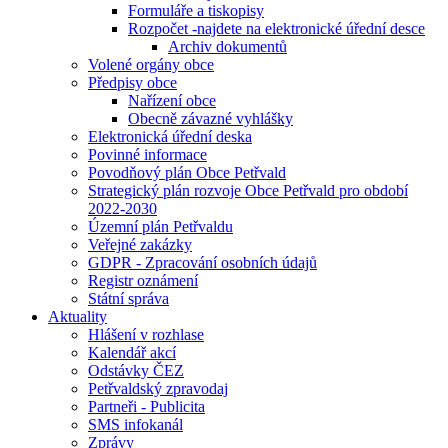
Formuláře a tiskopisy
Rozpočet -najdete na elektronické úřední desce
Archiv dokumentů
Volené orgány obce
Předpisy obce
Nařízení obce
Obecně závazné vyhlášky
Elektronická úřední deska
Povinné informace
Povodňový plán Obce Petřvald
Strategický plán rozvoje Obce Petřvald pro období
2022-2030
Územní plán Petřvaldu
Veřejné zakázky
GDPR - Zpracování osobních údajů
Registr oznámení
Státní správa
Aktuality
Hlášení v rozhlase
Kalendář akcí
Odstávky ČEZ
Petřvaldský zpravodaj
Partneři - Publicita
SMS infokanál
Zprávy