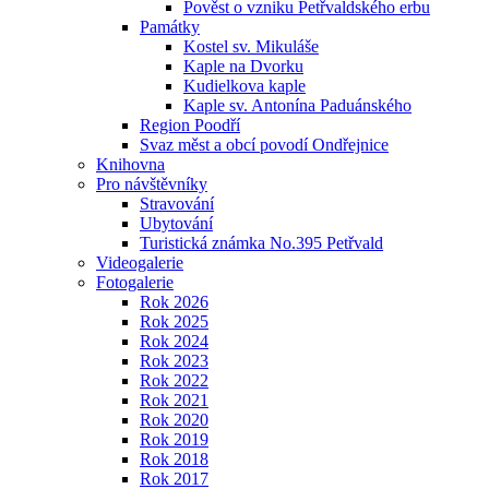
Pověst o vzniku Petřvaldského erbu
Památky
Kostel sv. Mikuláše
Kaple na Dvorku
Kudielkova kaple
Kaple sv. Antonína Paduánského
Region Poodří
Svaz měst a obcí povodí Ondřejnice
Knihovna
Pro návštěvníky
Stravování
Ubytování
Turistická známka No.395 Petřvald
Videogalerie
Fotogalerie
Rok 2026
Rok 2025
Rok 2024
Rok 2023
Rok 2022
Rok 2021
Rok 2020
Rok 2019
Rok 2018
Rok 2017