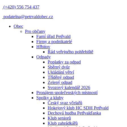
(+420) 556 754 437
podatelna@petrvaldobec.cz
Obec
Pro občany
Farní úřad Petřvald
Firmy a podnikatelé
Hřbitov
Řád veřejného pohřebiště
Odpady
Poplatky za odpad
Sběrný dvůr
Ukládání větví
Tříděný odpad
Zelený odpad
Svozový kalendář 2026
Pronájem společenských místností
Spolky a kluby
Český svaz včelařů
Hokejový klub HC SDH Petřvald
Dechová hudba Petřvalďanka
Klub seniorů
Klub zahrádkářů