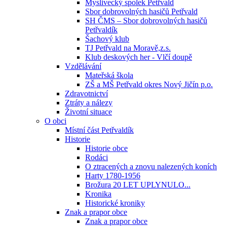
Myslivecký spolek Petřvald
Sbor dobrovolných hasičů Petřvald
SH ČMS – Sbor dobrovolných hasičů
Petřvaldík
Šachový klub
TJ Petřvald na Moravě,z.s.
Klub deskových her - Vlčí doupě
Vzdělávání
Mateřská škola
ZŠ a MŠ Petřvald okres Nový Jičín p.o.
Zdravotnictví
Ztráty a nálezy
Životní situace
O obci
Místní část Petřvaldík
Historie
Historie obce
Rodáci
O ztracených a znovu nalezených koních
Harty 1780-1956
Brožura 20 LET UPLYNULO...
Kronika
Historické kroniky
Znak a prapor obce
Znak a prapor obce