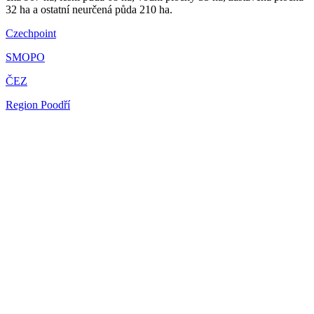
32 ha a ostatní neurčená půda 210 ha.
Czechpoint
SMOPO
ČEZ
Region Poodří