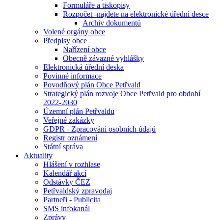
Formuláře a tiskopisy
Rozpočet -najdete na elektronické úřední desce
Archiv dokumentů
Volené orgány obce
Předpisy obce
Nařízení obce
Obecně závazné vyhlášky
Elektronická úřední deska
Povinné informace
Povodňový plán Obce Petřvald
Strategický plán rozvoje Obce Petřvald pro období
2022-2030
Územní plán Petřvaldu
Veřejné zakázky
GDPR - Zpracování osobních údajů
Registr oznámení
Státní správa
Aktuality
Hlášení v rozhlase
Kalendář akcí
Odstávky ČEZ
Petřvaldský zpravodaj
Partneři - Publicita
SMS infokanál
Zprávy