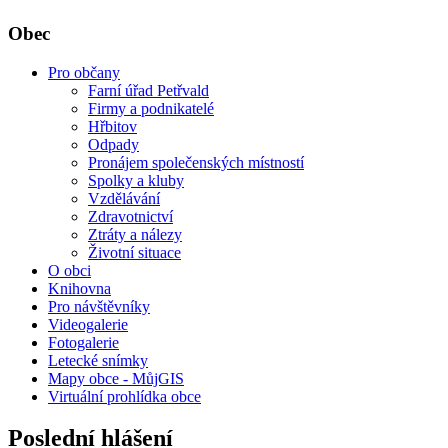
Obec
Pro občany
Farní úřad Petřvald
Firmy a podnikatelé
Hřbitov
Odpady
Pronájem společenských místností
Spolky a kluby
Vzdělávání
Zdravotnictví
Ztráty a nálezy
Životní situace
O obci
Knihovna
Pro návštěvníky
Videogalerie
Fotogalerie
Letecké snímky
Mapy obce - MůjGIS
Virtuální prohlídka obce
Poslední hlášení