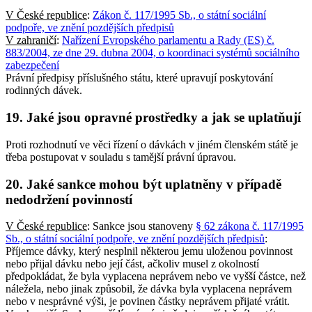
V České republice
:
Zákon č. 117/1995 Sb., o státní sociální
podpoře, ve znění pozdějších předpisů
V zahraničí
:
Nařízení Evropského parlamentu a Rady (ES) č.
883/2004, ze dne 29. dubna 2004, o koordinaci systémů sociálního
zabezpečení
Právní předpisy příslušného státu, které upravují poskytování
rodinných dávek.
19. Jaké jsou opravné prostředky a jak se uplatňují
Proti rozhodnutí ve věci řízení o dávkách v jiném členském státě je
třeba postupovat v souladu s tamější právní úpravou.
20. Jaké sankce mohou být uplatněny v případě
nedodržení povinností
V České republice
: Sankce jsou stanoveny
§ 62 zákona č. 117/1995
Sb., o státní sociální podpoře, ve znění pozdějších předpisů
:
Příjemce dávky, který nesplnil některou jemu uloženou povinnost
nebo přijal dávku nebo její část, ačkoliv musel z okolností
předpokládat, že byla vyplacena neprávem nebo ve vyšší částce, než
náležela, nebo jinak způsobil, že dávka byla vyplacena neprávem
nebo v nesprávné výši, je povinen částky neprávem přijaté vrátit.