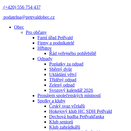
(+420) 556 754 437
podatelna@petrvaldobec.cz
Obec
Pro občany
Farní úřad Petřvald
Firmy a podnikatelé
Hřbitov
Řád veřejného pohřebiště
Odpady
Poplatky za odpad
Sběrný dvůr
Ukládání větví
Tříděný odpad
Zelený odpad
Svozový kalendář 2026
Pronájem společenských místností
Spolky a kluby
Český svaz včelařů
Hokejový klub HC SDH Petřvald
Dechová hudba Petřvalďanka
Klub seniorů
Klub zahrádkářů