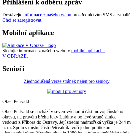
Přihlášení k odběru zpráv
Dostávejte
informace z našeho webu
prostřednictvím SMS a e-mailů
Chci se zaregistrovat
Mobilní aplikace
Sledujte informace z našeho webu v
mobilní aplikaci –
V OBRAZE.
Senioři
Zjednodušená verze stránek nejen pro seniory
Obec Petřvald
Obec Petřvald se nachází v severovýchodní části novojičínského
okresu, na pravém břehu řeky Lubiny a po levé straně silnice
vedoucí z Příbora do Ostravy. Její střední nadmořská výška je 244 m
n. m. Spolu s místní částí Petřvaldík tvoří jednu politickou
i katastrální obec. Výměra obce je 1250 ha, z toho zemědělská půda