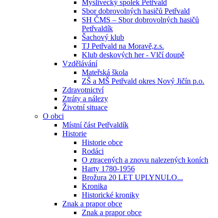
Myslivecký spolek Petřvald
Sbor dobrovolných hasičů Petřvald
SH ČMS – Sbor dobrovolných hasičů
Petřvaldík
Šachový klub
TJ Petřvald na Moravě,z.s.
Klub deskových her - Vlčí doupě
Vzdělávání
Mateřská škola
ZŠ a MŠ Petřvald okres Nový Jičín p.o.
Zdravotnictví
Ztráty a nálezy
Životní situace
O obci
Místní část Petřvaldík
Historie
Historie obce
Rodáci
O ztracených a znovu nalezených koních
Harty 1780-1956
Brožura 20 LET UPLYNULO...
Kronika
Historické kroniky
Znak a prapor obce
Znak a prapor obce