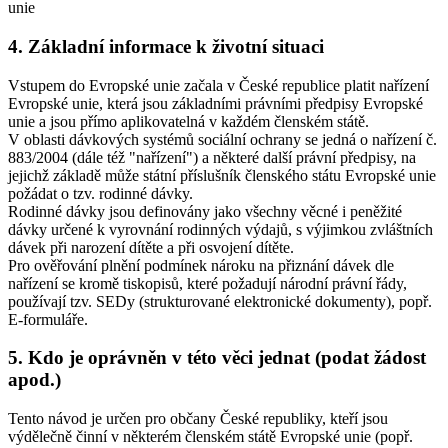
unie
4. Základní informace k životní situaci
Vstupem do Evropské unie začala v České republice platit nařízení
Evropské unie, která jsou základními právními předpisy Evropské
unie a jsou přímo aplikovatelná v každém členském státě.
V oblasti dávkových systémů sociální ochrany se jedná o nařízení č.
883/2004 (dále též "nařízení") a některé další právní předpisy, na
jejichž základě může státní příslušník členského státu Evropské unie
požádat o tzv. rodinné dávky.
Rodinné dávky jsou definovány jako všechny věcné i peněžité
dávky určené k vyrovnání rodinných výdajů, s výjimkou zvláštních
dávek při narození dítěte a při osvojení dítěte.
Pro ověřování plnění podmínek nároku na přiznání dávek dle
nařízení se kromě tiskopisů, které požadují národní právní řády,
používají tzv. SEDy (strukturované elektronické dokumenty), popř.
E-formuláře.
5. Kdo je oprávněn v této věci jednat (podat žádost
apod.)
Tento návod je určen pro občany České republiky, kteří jsou
výdělečně činní v některém členském státě Evropské unie (popř.