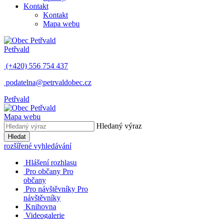
Kontakt
Kontakt
Mapa webu
Petřvald
(+420) 556 754 437
podatelna@petrvaldobec.cz
Petřvald
Mapa webu
Hledaný výraz
Hledat
rozšířené vyhledávání
Hlášení rozhlasu
Pro občany
Pro
občany
Pro návštěvníky
Pro
návštěvníky
Knihovna
Videogalerie