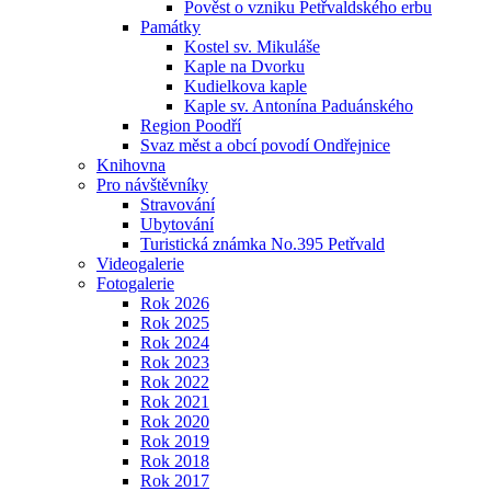
Pověst o vzniku Petřvaldského erbu
Památky
Kostel sv. Mikuláše
Kaple na Dvorku
Kudielkova kaple
Kaple sv. Antonína Paduánského
Region Poodří
Svaz měst a obcí povodí Ondřejnice
Knihovna
Pro návštěvníky
Stravování
Ubytování
Turistická známka No.395 Petřvald
Videogalerie
Fotogalerie
Rok 2026
Rok 2025
Rok 2024
Rok 2023
Rok 2022
Rok 2021
Rok 2020
Rok 2019
Rok 2018
Rok 2017