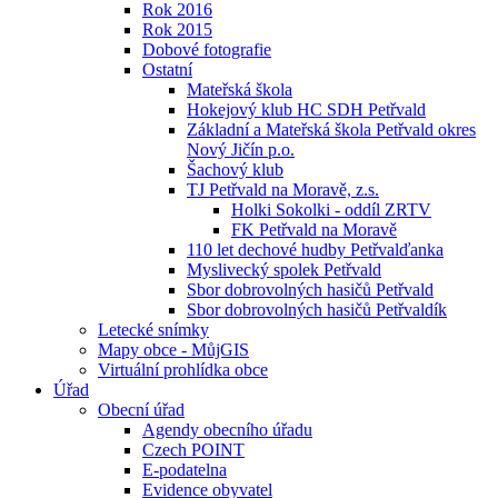
Rok 2016
Rok 2015
Dobové fotografie
Ostatní
Mateřská škola
Hokejový klub HC SDH Petřvald
Základní a Mateřská škola Petřvald okres
Nový Jičín p.o.
Šachový klub
TJ Petřvald na Moravě, z.s.
Holki Sokolki - oddíl ZRTV
FK Petřvald na Moravě
110 let dechové hudby Petřvalďanka
Myslivecký spolek Petřvald
Sbor dobrovolných hasičů Petřvald
Sbor dobrovolných hasičů Petřvaldík
Letecké snímky
Mapy obce - MůjGIS
Virtuální prohlídka obce
Úřad
Obecní úřad
Agendy obecního úřadu
Czech POINT
E-podatelna
Evidence obyvatel