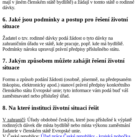
mají v jiném členském státě bydliště) a žádají v tomto státě o rodinné
dávky.
6. Jaké jsou podmínky a postup pro řešení životní
situace
Žadatel o tzv. rodinné dávky podá žádost o tyto dávky na
zahraničním úřadu ve státě, kde pracuje, popř. kde má bydliště.
Podmínky nároku upravují právní předpisy příslušného státu.
7. Jakým způsobem můžete zahájit řešení životní
situace
Formu a způsob podání žádosti (osobně, písemně, na předepsaném
tiskopisu, elektronicky apod.) stanoví právní předpisy konkrétního
členského státu Evropské unie; tyto informace vám podá buď váš
zaměstnavatel nebo příslušný úřad.
8. Na které instituci životní situaci řešit
V zahraničí
: Úřady obdobné českým, které jsou příslušné k výplatě
rodinných dávek dle místa bydliště nebo místa výkonu zaměstnání
žadatele v členském státě Evropské unie.
V České republice
:
Úřad práce České republiky - krajská pobočka
,