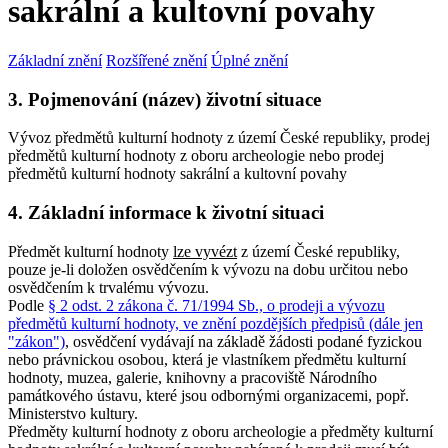
sakrální a kultovní povahy
Základní znění
Rozšířené znění
Úplné znění
3. Pojmenování (název) životní situace
Vývoz předmětů kulturní hodnoty z území České republiky, prodej
předmětů kulturní hodnoty z oboru archeologie nebo prodej
předmětů kulturní hodnoty sakrální a kultovní povahy
4. Základní informace k životní situaci
Předmět kulturní hodnoty
lze vyvézt
z území České republiky,
pouze je-li doložen osvědčením k vývozu na dobu určitou nebo
osvědčením k trvalému vývozu.
Podle
§ 2 odst. 2 zákona č. 71/1994 Sb., o prodeji a vývozu
předmětů kulturní hodnoty, ve znění pozdějších předpisů (dále jen
"zákon")
, osvědčení vydávají na základě žádosti podané fyzickou
nebo právnickou osobou, která je vlastníkem předmětu kulturní
hodnoty, muzea, galerie, knihovny a pracoviště Národního
památkového ústavu, které jsou odbornými organizacemi, popř.
Ministerstvo kultury.
Předměty kulturní hodnoty z oboru archeologie a předměty kulturní