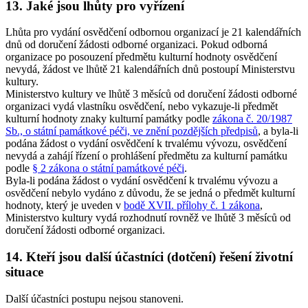
13. Jaké jsou lhůty pro vyřízení
Lhůta pro vydání osvědčení odbornou organizací je 21 kalendářních
dnů od doručení žádosti odborné organizaci. Pokud odborná
organizace po posouzení předmětu kulturní hodnoty osvědčení
nevydá, žádost ve lhůtě 21 kalendářních dnů postoupí Ministerstvu
kultury.
Ministerstvo kultury ve lhůtě 3 měsíců od doručení žádosti odborné
organizaci vydá vlastníku osvědčení, nebo vykazuje-li předmět
kulturní hodnoty znaky kulturní památky podle
zákona č. 20/1987
Sb., o státní památkové péči, ve znění pozdějších předpisů
, a byla-li
podána žádost o vydání osvědčení k trvalému vývozu, osvědčení
nevydá a zahájí řízení o prohlášení předmětu za kulturní památku
podle
§ 2 zákona o státní památkové péči
.
Byla-li podána žádost o vydání osvědčení k trvalému vývozu a
osvědčení nebylo vydáno z důvodu, že se jedná o předmět kulturní
hodnoty, který je uveden v
bodě XVII. přílohy č. 1 zákona
,
Ministerstvo kultury vydá rozhodnutí rovněž ve lhůtě 3 měsíců od
doručení žádosti odborné organizaci.
14. Kteří jsou další účastníci (dotčení) řešení životní
situace
Další účastníci postupu nejsou stanoveni.