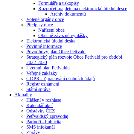
Formuláře a tiskopisy
Rozpočet -najdete na elektronické úřední desce
Archiv dokumentů
Volené orgány obce
Předpisy obce
Nařízení obce
Obecně závazné vyhlášky
Elektronická úřední deska
Povinné informace
Povodňový plán Obce Petřvald
Strategický plán rozvoje Obce Petřvald pro období
2022-2030
Územní plán Petřvaldu
Veřejné zakázky
GDPR - Zpracování osobních údajů
Registr oznámení
Státní správa
Aktuality
Hlášení v rozhlase
Kalendář akcí
Odstávky ČEZ
Petřvaldský zpravodaj
Partneři - Publicita
SMS infokanál
Zprávy