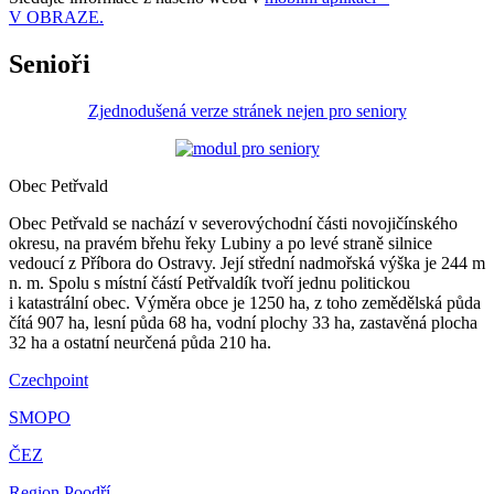
V OBRAZE.
Senioři
Zjednodušená verze stránek nejen pro seniory
Obec Petřvald
Obec Petřvald se nachází v severovýchodní části novojičínského
okresu, na pravém břehu řeky Lubiny a po levé straně silnice
vedoucí z Příbora do Ostravy. Její střední nadmořská výška je 244 m
n. m. Spolu s místní částí Petřvaldík tvoří jednu politickou
i katastrální obec. Výměra obce je 1250 ha, z toho zemědělská půda
čítá 907 ha, lesní půda 68 ha, vodní plochy 33 ha, zastavěná plocha
32 ha a ostatní neurčená půda 210 ha.
Czechpoint
SMOPO
ČEZ
Region Poodří