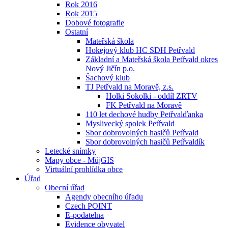
Rok 2016
Rok 2015
Dobové fotografie
Ostatní
Mateřská škola
Hokejový klub HC SDH Petřvald
Základní a Mateřská škola Petřvald okres
Nový Jičín p.o.
Šachový klub
TJ Petřvald na Moravě, z.s.
Holki Sokolki - oddíl ZRTV
FK Petřvald na Moravě
110 let dechové hudby Petřvalďanka
Myslivecký spolek Petřvald
Sbor dobrovolných hasičů Petřvald
Sbor dobrovolných hasičů Petřvaldík
Letecké snímky
Mapy obce - MůjGIS
Virtuální prohlídka obce
Úřad
Obecní úřad
Agendy obecního úřadu
Czech POINT
E-podatelna
Evidence obyvatel