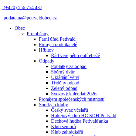
(+420) 556 754 437
podatelna@petrvaldobec.cz
Obec
Pro občany
Farní úřad Petřvald
Firmy a podnikatelé
Hřbitov
Řád veřejného pohřebiště
Odpady
Poplatky za odpad
Sběrný dvůr
Ukládání větví
Tříděný odpad
Zelený odpad
Svozový kalendář 2026
Pronájem společenských místností
Spolky a kluby
Český svaz včelařů
Hokejový klub HC SDH Petřvald
Dechová hudba Petřvalďanka
Klub seniorů
Klub zahrádkářů