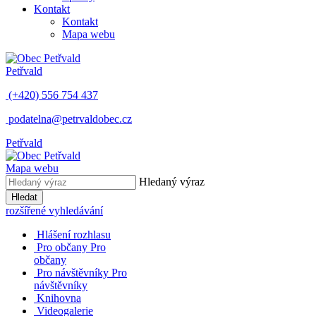
Kontakt
Kontakt
Mapa webu
Petřvald
(+420) 556 754 437
podatelna@petrvaldobec.cz
Petřvald
Mapa webu
Hledaný výraz
Hledat
rozšířené vyhledávání
Hlášení rozhlasu
Pro občany
Pro
občany
Pro návštěvníky
Pro
návštěvníky
Knihovna
Videogalerie