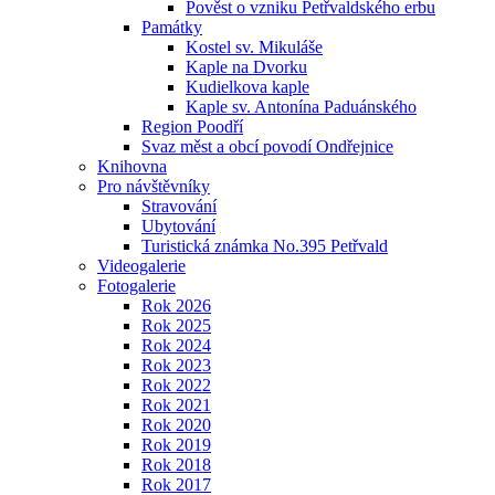
Pověst o vzniku Petřvaldského erbu
Památky
Kostel sv. Mikuláše
Kaple na Dvorku
Kudielkova kaple
Kaple sv. Antonína Paduánského
Region Poodří
Svaz měst a obcí povodí Ondřejnice
Knihovna
Pro návštěvníky
Stravování
Ubytování
Turistická známka No.395 Petřvald
Videogalerie
Fotogalerie
Rok 2026
Rok 2025
Rok 2024
Rok 2023
Rok 2022
Rok 2021
Rok 2020
Rok 2019
Rok 2018
Rok 2017