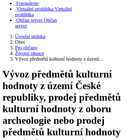
Fotogalerie
Virtuální prohlídka
Virtuální
prohlídka
Občan server
Občan
server
Úvodní stránka
Obec
Pro občany
Životní situace
Vývoz předmětů kulturní hodnoty z území...
Vývoz předmětů kulturní
hodnoty z území České
republiky, prodej předmětů
kulturní hodnoty z oboru
archeologie nebo prodej
předmětů kulturní hodnoty