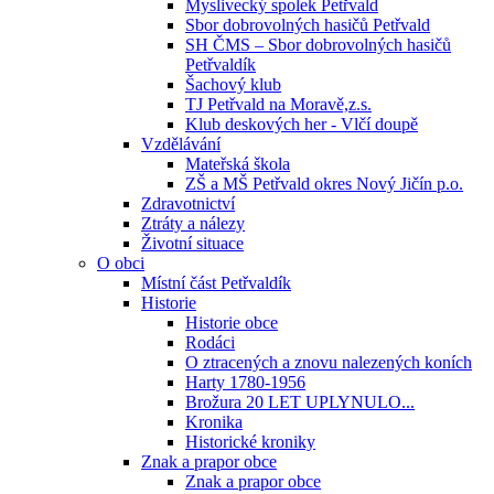
Myslivecký spolek Petřvald
Sbor dobrovolných hasičů Petřvald
SH ČMS – Sbor dobrovolných hasičů
Petřvaldík
Šachový klub
TJ Petřvald na Moravě,z.s.
Klub deskových her - Vlčí doupě
Vzdělávání
Mateřská škola
ZŠ a MŠ Petřvald okres Nový Jičín p.o.
Zdravotnictví
Ztráty a nálezy
Životní situace
O obci
Místní část Petřvaldík
Historie
Historie obce
Rodáci
O ztracených a znovu nalezených koních
Harty 1780-1956
Brožura 20 LET UPLYNULO...
Kronika
Historické kroniky
Znak a prapor obce
Znak a prapor obce