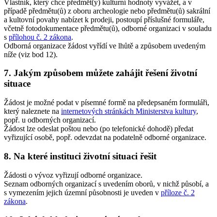
Vlastník, který chce předmět(y) kulturní hodnoty vyvážet, a v
případě předmětu(ů) z oboru archeologie nebo předmětu(ů) sakrální
a kultovní povahy nabízet k prodeji, postoupí příslušné formuláře,
včetně fotodokumentace předmětu(ů), odborné organizaci v souladu
s
přílohou č. 2 zákona
.
Odborná organizace žádost vyřídí ve lhůtě a způsobem uvedeným
níže (viz bod 12).
7. Jakým způsobem můžete zahájit řešení životní
situace
Žádost je možné podat v písemné formě na předepsaném formuláři,
který naleznete na
internetových stránkách Ministerstva kultury
,
popř. u odborných organizací.
Žádost lze odeslat poštou nebo (po telefonické dohodě) předat
vyřizující osobě, popř. odevzdat na podatelně odborné organizace.
8. Na které instituci životní situaci řešit
Žádosti o vývoz vyřizují odborné organizace.
Seznam odborných organizací s uvedením oborů, v nichž působí, a
s vymezením jejich územní působnosti je uveden v
příloze č. 2
zákona
.