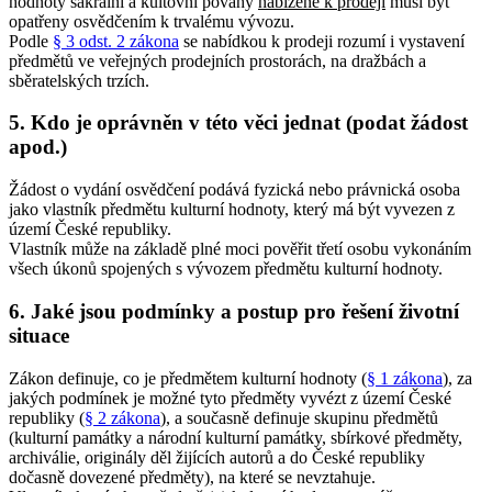
hodnoty sakrální a kultovní povahy
nabízené k prodeji
musí být
opatřeny osvědčením k trvalému vývozu.
Podle
§ 3 odst. 2 zákona
se nabídkou k prodeji rozumí i vystavení
předmětů ve veřejných prodejních prostorách, na dražbách a
sběratelských trzích.
5. Kdo je oprávněn v této věci jednat (podat žádost
apod.)
Žádost o vydání osvědčení podává fyzická nebo právnická osoba
jako vlastník předmětu kulturní hodnoty, který má být vyvezen z
území České republiky.
Vlastník může na základě plné moci pověřit třetí osobu vykonáním
všech úkonů spojených s vývozem předmětu kulturní hodnoty.
6. Jaké jsou podmínky a postup pro řešení životní
situace
Zákon definuje, co je předmětem kulturní hodnoty (
§ 1 zákona
), za
jakých podmínek je možné tyto předměty vyvézt z území České
republiky (
§ 2 zákona
), a současně definuje skupinu předmětů
(kulturní památky a národní kulturní památky, sbírkové předměty,
archiválie, originály děl žijících autorů a do České republiky
dočasně dovezené předměty), na které se nevztahuje.