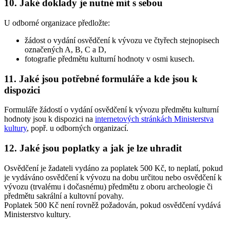
10. Jaké doklady je nutné mít s sebou
U odborné organizace předložte:
žádost o vydání osvědčení k vývozu ve čtyřech stejnopisech
označených A, B, C a D,
fotografie předmětu kulturní hodnoty v osmi kusech.
11. Jaké jsou potřebné formuláře a kde jsou k
dispozici
Formuláře žádostí o vydání osvědčení k vývozu předmětu kulturní
hodnoty jsou k dispozici na
internetových stránkách Ministerstva
kultury
, popř. u odborných organizací.
12. Jaké jsou poplatky a jak je lze uhradit
Osvědčení je žadateli vydáno za poplatek 500 Kč, to neplatí, pokud
je vydáváno osvědčení k vývozu na dobu určitou nebo osvědčení k
vývozu (trvalému i dočasnému) předmětu z oboru archeologie či
předmětu sakrální a kultovní povahy.
Poplatek 500 Kč není rovněž požadován, pokud osvědčení vydává
Ministerstvo kultury.