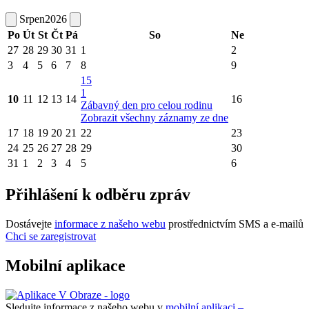
Srpen
2026
Po
Út
St
Čt
Pá
So
Ne
27
28
29
30
31
1
2
3
4
5
6
7
8
9
15
1
10
11
12
13
14
16
Zábavný den pro celou rodinu
Zobrazit všechny záznamy ze dne
17
18
19
20
21
22
23
24
25
26
27
28
29
30
31
1
2
3
4
5
6
Přihlášení k odběru zpráv
Dostávejte
informace z našeho webu
prostřednictvím SMS a e-mailů
Chci se zaregistrovat
Mobilní aplikace
Sledujte informace z našeho webu v
mobilní aplikaci –