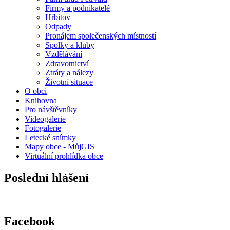
Firmy a podnikatelé
Hřbitov
Odpady
Pronájem společenských místností
Spolky a kluby
Vzdělávání
Zdravotnictví
Ztráty a nálezy
Životní situace
O obci
Knihovna
Pro návštěvníky
Videogalerie
Fotogalerie
Letecké snímky
Mapy obce - MůjGIS
Virtuální prohlídka obce
Poslední hlášení
Facebook