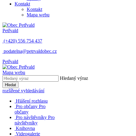
Kontakt
Kontakt
Mapa webu
Petřvald
(+420) 556 754 437
podatelna@petrvaldobec.cz
Petřvald
Mapa webu
Hledaný výraz
Hledat
rozšířené vyhledávání
Hlášení rozhlasu
Pro občany
Pro
občany
Pro návštěvníky
Pro
návštěvníky
Knihovna
Videogalerie