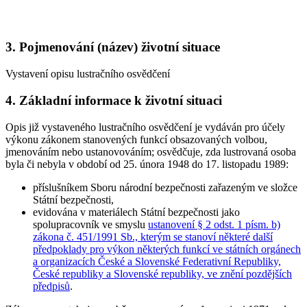
3. Pojmenování (název) životní situace
Vystavení opisu lustračního osvědčení
4. Základní informace k životní situaci
Opis již vystaveného lustračního osvědčení je vydáván pro účely
výkonu zákonem stanovených funkcí obsazovaných volbou,
jmenováním nebo ustanovováním; osvědčuje, zda lustrovaná osoba
byla či nebyla v období od 25. února 1948 do 17. listopadu 1989:
příslušníkem Sboru národní bezpečnosti zařazeným ve složce
Státní bezpečnosti,
evidována v materiálech Státní bezpečnosti jako
spolupracovník ve smyslu
ustanovení § 2 odst. 1 písm. b)
zákona č. 451/1991 Sb., kterým se stanoví některé další
předpoklady pro výkon některých funkcí ve státních orgánech
a organizacích České a Slovenské Federativní Republiky,
České republiky a Slovenské republiky, ve znění pozdějších
předpisů
.