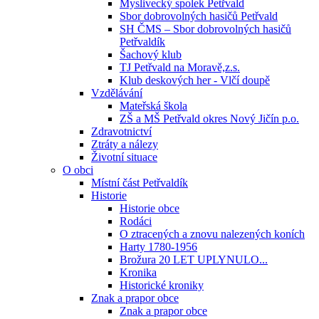
Myslivecký spolek Petřvald
Sbor dobrovolných hasičů Petřvald
SH ČMS – Sbor dobrovolných hasičů
Petřvaldík
Šachový klub
TJ Petřvald na Moravě,z.s.
Klub deskových her - Vlčí doupě
Vzdělávání
Mateřská škola
ZŠ a MŠ Petřvald okres Nový Jičín p.o.
Zdravotnictví
Ztráty a nálezy
Životní situace
O obci
Místní část Petřvaldík
Historie
Historie obce
Rodáci
O ztracených a znovu nalezených koních
Harty 1780-1956
Brožura 20 LET UPLYNULO...
Kronika
Historické kroniky
Znak a prapor obce
Znak a prapor obce