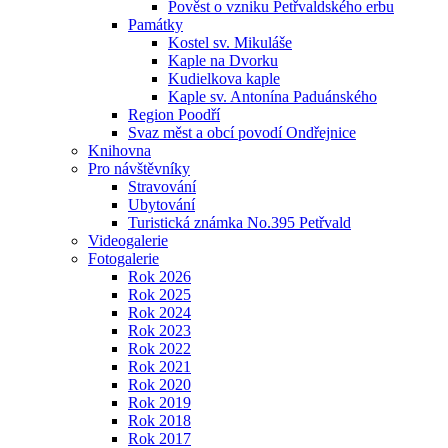
Pověst o vzniku Petřvaldského erbu
Památky
Kostel sv. Mikuláše
Kaple na Dvorku
Kudielkova kaple
Kaple sv. Antonína Paduánského
Region Poodří
Svaz měst a obcí povodí Ondřejnice
Knihovna
Pro návštěvníky
Stravování
Ubytování
Turistická známka No.395 Petřvald
Videogalerie
Fotogalerie
Rok 2026
Rok 2025
Rok 2024
Rok 2023
Rok 2022
Rok 2021
Rok 2020
Rok 2019
Rok 2018
Rok 2017