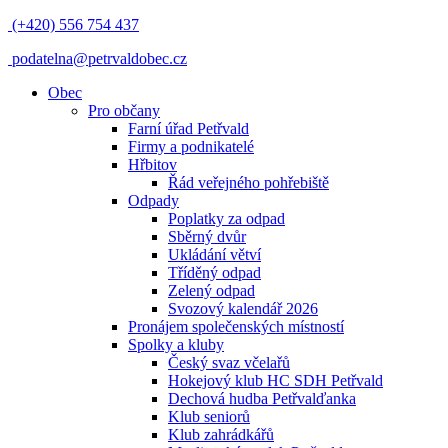
(+420) 556 754 437
podatelna@petrvaldobec.cz
Obec
Pro občany
Farní úřad Petřvald
Firmy a podnikatelé
Hřbitov
Řád veřejného pohřebiště
Odpady
Poplatky za odpad
Sběrný dvůr
Ukládání větví
Tříděný odpad
Zelený odpad
Svozový kalendář 2026
Pronájem společenských místností
Spolky a kluby
Český svaz včelařů
Hokejový klub HC SDH Petřvald
Dechová hudba Petřvalďanka
Klub seniorů
Klub zahrádkářů