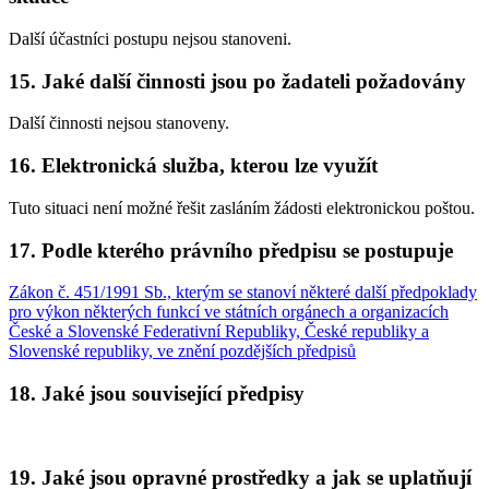
Další účastníci postupu nejsou stanoveni.
15. Jaké další činnosti jsou po žadateli požadovány
Další činnosti nejsou stanoveny.
16. Elektronická služba, kterou lze využít
Tuto situaci není možné řešit zasláním žádosti elektronickou poštou.
17. Podle kterého právního předpisu se postupuje
Zákon č. 451/1991 Sb., kterým se stanoví některé další předpoklady
pro výkon některých funkcí ve státních orgánech a organizacích
České a Slovenské Federativní Republiky, České republiky a
Slovenské republiky, ve znění pozdějších předpisů
18. Jaké jsou související předpisy
19. Jaké jsou opravné prostředky a jak se uplatňují