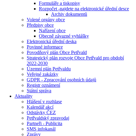
Formuláře a tiskopisy
Rozpočet -najdete na elektronické úřední desce
Archiv dokumentů
Volené orgány obce
Předpisy obce
Nařízení obce
Obecně závazné vyhlášky
Elektronická úřední deska
Povinné informace
Povodňový plán Obce Petřvald
Strategický plán rozvoje Obce Petřvald pro období
2022-2030
Územní plán Petřvaldu
Veřejné zakázky
GDPR - Zpracování osobních údajů
Registr oznámení
Státní správa
Aktuality
Hlášení v rozhlase
Kalendář akcí
Odstávky ČEZ
Petřvaldský zpravodaj
Partneři - Publicita
SMS infokanál
Zprávy