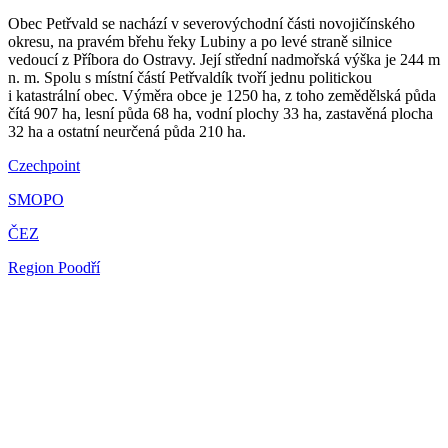
Obec Petřvald se nachází v severovýchodní části novojičínského
okresu, na pravém břehu řeky Lubiny a po levé straně silnice
vedoucí z Příbora do Ostravy. Její střední nadmořská výška je 244 m
n. m. Spolu s místní částí Petřvaldík tvoří jednu politickou
i katastrální obec. Výměra obce je 1250 ha, z toho zemědělská půda
čítá 907 ha, lesní půda 68 ha, vodní plochy 33 ha, zastavěná plocha
32 ha a ostatní neurčená půda 210 ha.
Czechpoint
SMOPO
ČEZ
Region Poodří