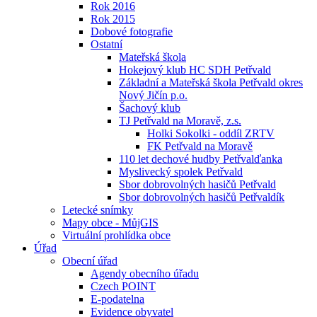
Rok 2016
Rok 2015
Dobové fotografie
Ostatní
Mateřská škola
Hokejový klub HC SDH Petřvald
Základní a Mateřská škola Petřvald okres
Nový Jičín p.o.
Šachový klub
TJ Petřvald na Moravě, z.s.
Holki Sokolki - oddíl ZRTV
FK Petřvald na Moravě
110 let dechové hudby Petřvalďanka
Myslivecký spolek Petřvald
Sbor dobrovolných hasičů Petřvald
Sbor dobrovolných hasičů Petřvaldík
Letecké snímky
Mapy obce - MůjGIS
Virtuální prohlídka obce
Úřad
Obecní úřad
Agendy obecního úřadu
Czech POINT
E-podatelna
Evidence obyvatel