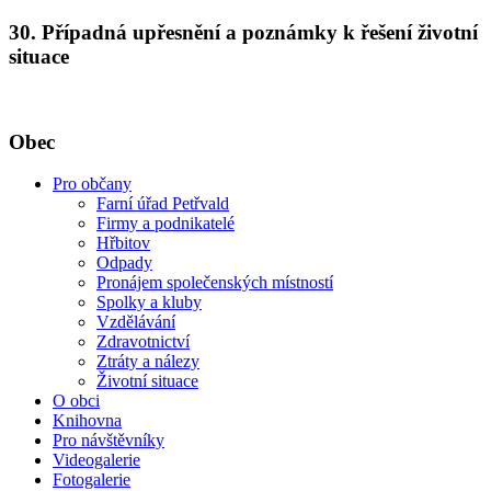
30. Případná upřesnění a poznámky k řešení životní
situace
Obec
Pro občany
Farní úřad Petřvald
Firmy a podnikatelé
Hřbitov
Odpady
Pronájem společenských místností
Spolky a kluby
Vzdělávání
Zdravotnictví
Ztráty a nálezy
Životní situace
O obci
Knihovna
Pro návštěvníky
Videogalerie
Fotogalerie