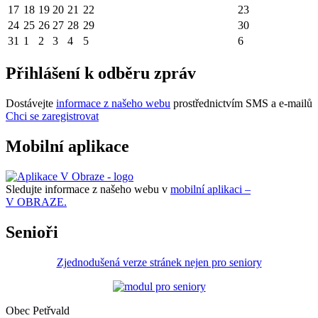
17
18
19
20
21
22
23
24
25
26
27
28
29
30
31
1
2
3
4
5
6
Přihlášení k odběru zpráv
Dostávejte
informace z našeho webu
prostřednictvím SMS a e-mailů
Chci se zaregistrovat
Mobilní aplikace
Sledujte informace z našeho webu v
mobilní aplikaci –
V OBRAZE.
Senioři
Zjednodušená verze stránek nejen pro seniory
Obec Petřvald