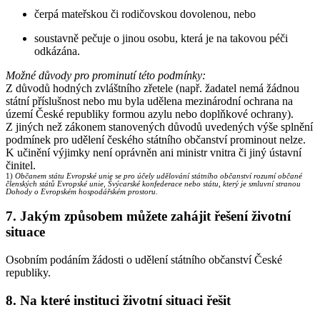
čerpá mateřskou či rodičovskou dovolenou, nebo
soustavně pečuje o jinou osobu, která je na takovou péči
odkázána.
Možné důvody pro prominutí této podmínky:
Z důvodů hodných zvláštního zřetele (např. žadatel nemá žádnou
státní příslušnost nebo mu byla udělena mezinárodní ochrana na
území České republiky formou azylu nebo doplňkové ochrany).
Z jiných než zákonem stanovených důvodů uvedených výše splnění
podmínek pro udělení českého státního občanství prominout nelze.
K učinění výjimky není oprávněn ani ministr vnitra či jiný ústavní
činitel.
1)
Občanem státu Evropské unie se pro účely udělování státního občanství rozumí občané
členských států Evropské unie, Švýcarské konfederace nebo státu, který je smluvní stranou
Dohody o Evropském hospodářském prostoru.
7. Jakým způsobem můžete zahájit řešení životní
situace
Osobním podáním žádosti o udělení státního občanství České
republiky.
8. Na které instituci životní situaci řešit