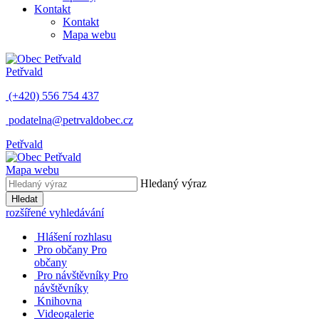
Kontakt
Kontakt
Mapa webu
Petřvald
(+420) 556 754 437
podatelna@petrvaldobec.cz
Petřvald
Mapa webu
Hledaný výraz
Hledat
rozšířené vyhledávání
Hlášení rozhlasu
Pro občany
Pro
občany
Pro návštěvníky
Pro
návštěvníky
Knihovna
Videogalerie