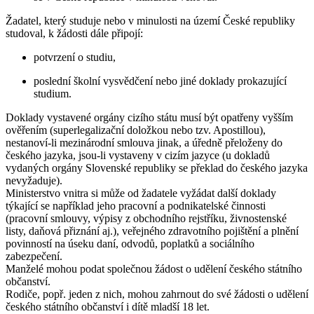
Žadatel, který studuje nebo v minulosti na území České republiky
studoval, k žádosti dále připojí:
potvrzení o studiu,
poslední školní vysvědčení nebo jiné doklady prokazující
studium.
Doklady vystavené orgány cizího státu musí být opatřeny vyšším
ověřením (superlegalizační doložkou nebo tzv. Apostillou),
nestanoví-li mezinárodní smlouva jinak, a úředně přeloženy do
českého jazyka, jsou-li vystaveny v cizím jazyce (u dokladů
vydaných orgány Slovenské republiky se překlad do českého jazyka
nevyžaduje).
Ministerstvo vnitra si může od žadatele vyžádat další doklady
týkající se například jeho pracovní a podnikatelské činnosti
(pracovní smlouvy, výpisy z obchodního rejstříku, živnostenské
listy, daňová přiznání aj.), veřejného zdravotního pojištění a plnění
povinností na úseku daní, odvodů, poplatků a sociálního
zabezpečení.
Manželé mohou podat společnou žádost o udělení českého státního
občanství.
Rodiče, popř. jeden z nich, mohou zahrnout do své žádosti o udělení
českého státního občanství i dítě mladší 18 let.