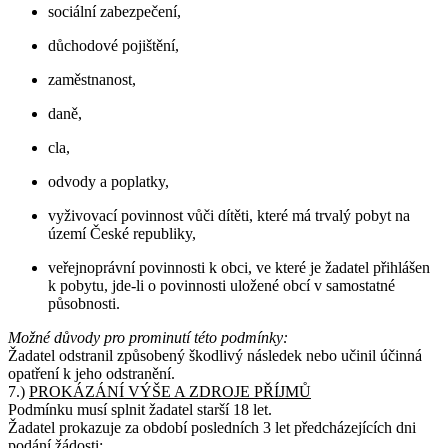
sociální zabezpečení,
důchodové pojištění,
zaměstnanost,
daně,
cla,
odvody a poplatky,
vyživovací povinnost vůči dítěti, které má trvalý pobyt na
území České republiky,
veřejnoprávní povinnosti k obci, ve které je žadatel přihlášen
k pobytu, jde-li o povinnosti uložené obcí v samostatné
působnosti.
Možné důvody pro prominutí této podmínky:
Žadatel odstranil způsobený škodlivý následek nebo učinil účinná
opatření k jeho odstranění.
7.)
PROKÁZÁNÍ VÝŠE A ZDROJE PŘÍJMŮ
Podmínku musí splnit žadatel starší 18 let.
Žadatel prokazuje za období posledních 3 let předcházejících dni
podání žádosti: