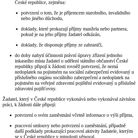
České republice, zejména:
potvrzení o tom, že je příjemcem starobního, invalidního
nebo jiného důchodu,
doklady, které prokazují příjmy manžela nebo partnera,
pokud je na jeho příjmy žadatel odkázán,
doklady, že disponuje příjmy ze zahraničí,
do doby nabytí účinnosti právní úpravy zřízení jednoho
inkasního místa žadatel o udělení státního občanství České
republiky připojí k žádosti rovněž potvrzení, že nemá
nedoplatek na pojistném na sociální zabezpečení evidovaný u
příslušného orgánu sociálního zabezpečení a nedoplatek na
pojistném na veřejné zdravotní pojištění evidovaný u příslušné
zdravotní pojišťovny.
Žadatel, který v České republice vykonává nebo vykonával závislou
práci, k žádosti dále připojí:
potvrzení o svém zaměstnání včetně informace o výši příjmu,
pracovní smlouvy nebo potvrzení o zaměstnání, případně
další podklady prokazující pracovní aktivity žadatele, kterým
se v České republice v minulosti věnoval.