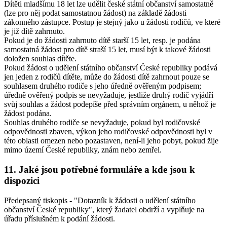
Dítěti mladšímu 18 let lze udělit české státní občanství samostatně
(lze pro něj podat samostatnou žádost) na základě žádosti
zákonného zástupce. Postup je stejný jako u žádosti rodičů, ve které
je již dítě zahrnuto.
Pokud je do žádosti zahrnuto dítě starší 15 let, resp. je podána
samostatná žádost pro dítě straší 15 let, musí být k takové žádosti
doložen souhlas dítěte.
Pokud žádost o udělení státního občanství České republiky podává
jen jeden z rodičů dítěte, může do žádosti dítě zahrnout pouze se
souhlasem druhého rodiče s jeho úředně ověřeným podpisem;
úředně ověřený podpis se nevyžaduje, jestliže druhý rodič vyjádří
svůj souhlas a žádost podepíše před správním orgánem, u něhož je
žádost podána.
Souhlas druhého rodiče se nevyžaduje, pokud byl rodičovské
odpovědnosti zbaven, výkon jeho rodičovské odpovědnosti byl v
této oblasti omezen nebo pozastaven, není-li jeho pobyt, pokud žije
mimo území České republiky, znám nebo zemřel.
11. Jaké jsou potřebné formuláře a kde jsou k
dispozici
Předepsaný tiskopis - "Dotazník k žádosti o udělení státního
občanství České republiky", který žadatel obdrží a vyplňuje na
úřadu příslušném k podání žádosti.