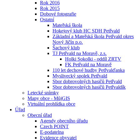
Rok 2016
Rok 2015
Dobové fotografie
Ostatní
Mateřská škola
Hokejový klub HC SDH Petřvald
Základní a Mateřská škola Petřvald okres
Nový Jičín p.o.
Šachový klub
TJ Petřvald na Moravě, z.s.
Holki Sokolki - oddíl ZRTV
FK Petřvald na Moravě
110 let dechové hudby Petřvalďanka
Myslivecký spolek Petřvald
Sbor dobrovolných hasičů Petřvald
Sbor dobrovolných hasičů Petřvaldík
Letecké snímky
Mapy obce - MůjGIS
Virtuální prohlídka obce
Úřad
Obecní úřad
Agendy obecního úřadu
Czech POINT
E-podatelna
Evidence obyvatel