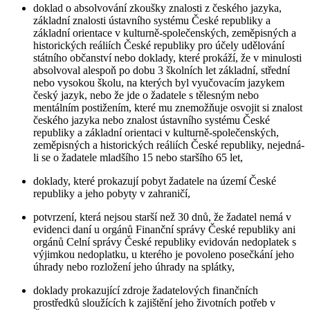
doklad o absolvování zkoušky znalosti z českého jazyka,
základní znalosti ústavního systému České republiky a
základní orientace v kulturně-společenských, zeměpisných a
historických reáliích České republiky pro účely udělování
státního občanství nebo doklady, které prokáží, že v minulosti
absolvoval alespoň po dobu 3 školních let základní, střední
nebo vysokou školu, na kterých byl vyučovacím jazykem
český jazyk, nebo že jde o žadatele s tělesným nebo
mentálním postižením, které mu znemožňuje osvojit si znalost
českého jazyka nebo znalost ústavního systému České
republiky a základní orientaci v kulturně-společenských,
zeměpisných a historických reáliích České republiky, nejedná-
li se o žadatele mladšího 15 nebo staršího 65 let,
doklady, které prokazují pobyt žadatele na území České
republiky a jeho pobyty v zahraničí,
potvrzení, která nejsou starší než 30 dnů, že žadatel nemá v
evidenci daní u orgánů Finanční správy České republiky ani
orgánů Celní správy České republiky evidován nedoplatek s
výjimkou nedoplatku, u kterého je povoleno posečkání jeho
úhrady nebo rozložení jeho úhrady na splátky,
doklady prokazující zdroje žadatelových finančních
prostředků sloužících k zajištění jeho životních potřeb v