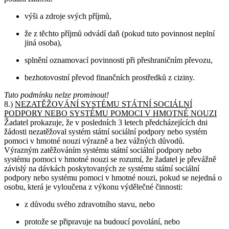
výši a zdroje svých příjmů,
že z těchto příjmů odvádí daň (pokud tuto povinnost neplní
jiná osoba),
splnění oznamovací povinnosti při přeshraničním převozu,
bezhotovostní převod finančních prostředků z ciziny.
Tuto podmínku nelze prominout!
8.)
NEZATĚŽOVÁNÍ SYSTÉMU STÁTNÍ SOCIÁLNÍ
PODPORY NEBO SYSTÉMU POMOCI V HMOTNÉ NOUZI
Žadatel prokazuje, že v posledních 3 letech předcházejících dni
žádosti nezatěžoval systém státní sociální podpory nebo systém
pomoci v hmotné nouzi výrazně a bez vážných důvodů.
Výrazným zatěžováním systému státní sociální podpory nebo
systému pomoci v hmotné nouzi se rozumí, že žadatel je převážně
závislý na dávkách poskytovaných ze systému státní sociální
podpory nebo systému pomoci v hmotné nouzi, pokud se nejedná o
osobu, která je vyloučena z výkonu výdělečné činnosti:
z důvodu svého zdravotního stavu, nebo
protože se připravuje na budoucí povolání, nebo