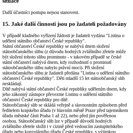
situace
Další účastníci postupu nejsou stanoveni.
15. Jaké další činnosti jsou po žadateli požadovány
V případě kladného vyřízení žádosti je žadateli vydána "Listina o
udělení státního občanství České republiky".
Státní občanství České republiky se nabývá dnem složení
státoobčanského slibu (z důvodu hodných zvláštního zřetele může
být složení tohoto slibu prominuto - v takovém případě se české
státní občanství nabývá dnem, kdy rozhodnutí o prominutí
státoobčanského slibu nabylo právní moci). Při složení
státoobčanského slibu je žadateli předána "Listina o udělení státního
občanství České republiky". Děti mladší 15 let státoobčanský slib
neskládají.
Dítě nabývá státní občanství České republiky udělením dnem, kdy
jeho zákonný zástupce převezme Listinu o udělení státního
občanství České republiky pro dítě.
Státoobčanský slib se skládá veřejně a slavnostním způsobem před
ředitelem krajského úřadu (v hlavním městě Praze před tajemníkem
úřadu městské části Praha 1 až 22), nebo před jím pověřenou
osobou. Státoobčanský slib lze v případě důvodů hodných
zvláštního zřetele složit i v cizině před vedoucím zastupitelského
úřadu nebo konzulárního úřadu České republiky, s výjimkou