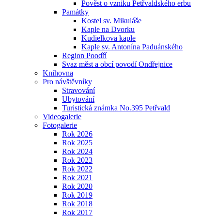
Pověst o vzniku Petřvaldského erbu
Památky
Kostel sv. Mikuláše
Kaple na Dvorku
Kudielkova kaple
Kaple sv. Antonína Paduánského
Region Poodří
Svaz měst a obcí povodí Ondřejnice
Knihovna
Pro návštěvníky
Stravování
Ubytování
Turistická známka No.395 Petřvald
Videogalerie
Fotogalerie
Rok 2026
Rok 2025
Rok 2024
Rok 2023
Rok 2022
Rok 2021
Rok 2020
Rok 2019
Rok 2018
Rok 2017