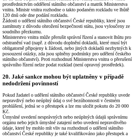
prostřednictvím oddělení státního občanství a matrik Ministerstva
vnitra. Ministr vnitra rozhodne o takto podaném rozkladu ve lhůtě
120 dnů ode dne podání rozkladu.
Žádosti o udělení státního občanství České republiky, které jsou
zamítnuty z důvodu ohrožení bezpečnosti státu, jsou vyloučeny ze
soudního přezkumu.
Ministerstvo vnitra může přerušit správní řízení a stanovit lhůtu pro
odstranění vad (např. z důvodu doplnění dokladů, které musí být
obligatorně připojeny k žádosti, nebo jiných dokladů nezbytných k
posouzení otázky, zda jsou splněny podmínky pro udělení českého
státního občanství). Proti rozhodnutí Ministerstva vnitra o přerušení
správního řízení nelze podat rozklad (není opravný prostředek).
20. Jaké sankce mohou být uplatněny v případě
nedodržení povinností
Pokud žadatel o udělení státního občanství České republiky uvede
nepravdivý nebo neúplný údaj o své bezúhonnosti v čestném
prohlášení, jedná se o přestupek a lze mu uložit pokutu do 20 000
Kč.
Úmyslné uvedení nesprávných nebo neúplných údajů správnímu
orgánu nebo jejich úmyslné zatajení nebo uvedení nepravdivého
údaje, které by mohlo mít vliv na rozhodnutí o udělení státního
občanství České republiky je také kvalifikováno jako přestupek a