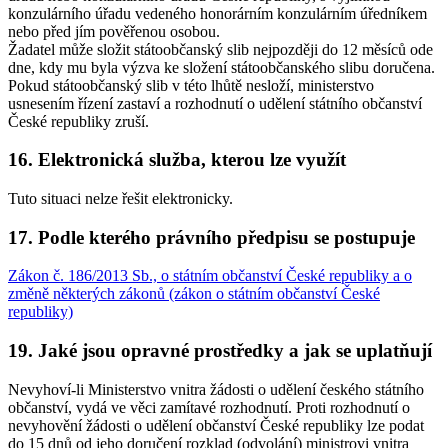
konzulárního úřadu vedeného honorárním konzulárním úředníkem
nebo před jím pověřenou osobou.
Žadatel může složit státoobčanský slib nejpozději do 12 měsíců ode
dne, kdy mu byla výzva ke složení státoobčanského slibu doručena.
Pokud státoobčanský slib v této lhůtě nesloží, ministerstvo
usnesením řízení zastaví a rozhodnutí o udělení státního občanství
České republiky zruší.
16. Elektronická služba, kterou lze využít
Tuto situaci nelze řešit elektronicky.
17. Podle kterého právního předpisu se postupuje
Zákon č. 186/2013 Sb., o státním občanství České republiky a o
změně některých zákonů (zákon o státním občanství České
republiky)
19. Jaké jsou opravné prostředky a jak se uplatňují
Nevyhoví-li Ministerstvo vnitra žádosti o udělení českého státního
občanství, vydá ve věci zamítavé rozhodnutí. Proti rozhodnutí o
nevyhovění žádosti o udělení občanství České republiky lze podat
do 15 dnů od jeho doručení rozklad (odvolání) ministrovi vnitra