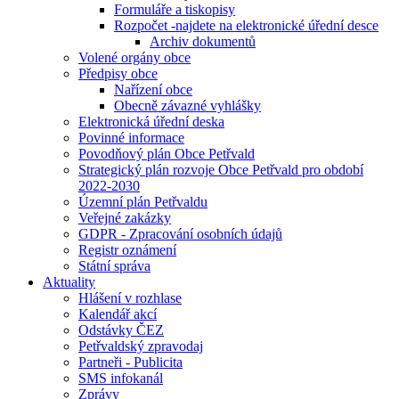
Formuláře a tiskopisy
Rozpočet -najdete na elektronické úřední desce
Archiv dokumentů
Volené orgány obce
Předpisy obce
Nařízení obce
Obecně závazné vyhlášky
Elektronická úřední deska
Povinné informace
Povodňový plán Obce Petřvald
Strategický plán rozvoje Obce Petřvald pro období
2022-2030
Územní plán Petřvaldu
Veřejné zakázky
GDPR - Zpracování osobních údajů
Registr oznámení
Státní správa
Aktuality
Hlášení v rozhlase
Kalendář akcí
Odstávky ČEZ
Petřvaldský zpravodaj
Partneři - Publicita
SMS infokanál
Zprávy