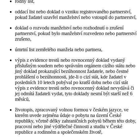
rodný list,
oddací list nebo doklad o vzniku registrovaného partnerství,
pokud žadatel uzavřel manželství nebo vstoupil do partnerství,
doklad o rozvodu manželství nebo rozhodnutí o zrušení
partnerství, pokud bylo manželství rozvedeno nebo partnerství
zrušeno,
úmrtní list zemřelého manžela nebo partnera,
výpis z evidence trestů nebo rovnocenný doklad vydaný
příslušným soudem nebo správním orgánem cizího státu nebo
jiný doklad prokazující bezúhonnost žadatele, nebo čestné
prohlášení o bezúhonnosti, jde-li o cizí stát, kde žadatel v
posledních 10 letech pobýval po kratší dobu nebo cizí stát
výpis z evidence trestů nebo rovnocenný doklad nevydává či
jej odmítá žadateli vydat, tyto doklady nesmí být starší než 6
měsíců,
životopis, zpracovaný volnou formou v českém jazyce, ve
kterém uvede zejména údaje o pobytu na území České
republiky, včetně délky zahraničních pobytů během této doby,
pracovní nebo jiné výdělečné činnosti a studiu v České
republice a rodinném a společenském životě,