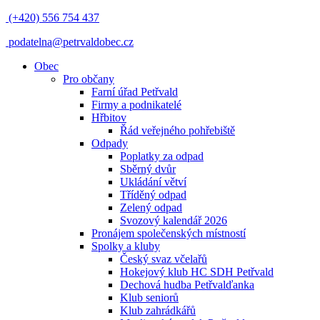
(+420) 556 754 437
podatelna@petrvaldobec.cz
Obec
Pro občany
Farní úřad Petřvald
Firmy a podnikatelé
Hřbitov
Řád veřejného pohřebiště
Odpady
Poplatky za odpad
Sběrný dvůr
Ukládání větví
Tříděný odpad
Zelený odpad
Svozový kalendář 2026
Pronájem společenských místností
Spolky a kluby
Český svaz včelařů
Hokejový klub HC SDH Petřvald
Dechová hudba Petřvalďanka
Klub seniorů
Klub zahrádkářů