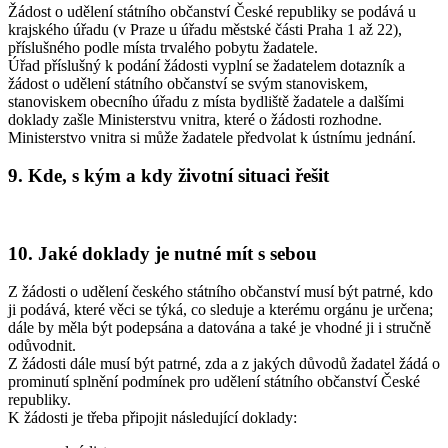
Žádost o udělení státního občanství České republiky se podává u
krajského úřadu (v Praze u úřadu městské části Praha 1 až 22),
příslušného podle místa trvalého pobytu žadatele.
Úřad příslušný k podání žádosti vyplní se žadatelem dotazník a
žádost o udělení státního občanství se svým stanoviskem,
stanoviskem obecního úřadu z místa bydliště žadatele a dalšími
doklady zašle Ministerstvu vnitra, které o žádosti rozhodne.
Ministerstvo vnitra si může žadatele předvolat k ústnímu jednání.
9. Kde, s kým a kdy životní situaci řešit
10. Jaké doklady je nutné mít s sebou
Z žádosti o udělení českého státního občanství musí být patrné, kdo
ji podává, které věci se týká, co sleduje a kterému orgánu je určena;
dále by měla být podepsána a datována a také je vhodné ji i stručně
odůvodnit.
Z žádosti dále musí být patrné, zda a z jakých důvodů žadatel žádá o
prominutí splnění podmínek pro udělení státního občanství České
republiky.
K žádosti je třeba připojit následující doklady: