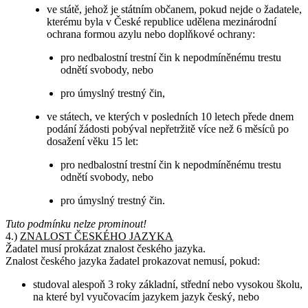
ve státě, jehož je státním občanem, pokud nejde o žadatele,
kterému byla v České republice udělena mezinárodní
ochrana formou azylu nebo doplňkové ochrany:
pro nedbalostní trestní čin k nepodmíněnému trestu
odnětí svobody, nebo
pro úmyslný trestný čin,
ve státech, ve kterých v posledních 10 letech přede dnem
podání žádosti pobýval nepřetržitě více než 6 měsíců po
dosažení věku 15 let:
pro nedbalostní trestní čin k nepodmíněnému trestu
odnětí svobody, nebo
pro úmyslný trestný čin.
Tuto podmínku nelze prominout!
4.)
ZNALOST ČESKÉHO JAZYKA
Žadatel musí prokázat znalost českého jazyka.
Znalost českého jazyka žadatel prokazovat nemusí, pokud:
studoval alespoň 3 roky základní, střední nebo vysokou školu,
na které byl vyučovacím jazykem jazyk český, nebo