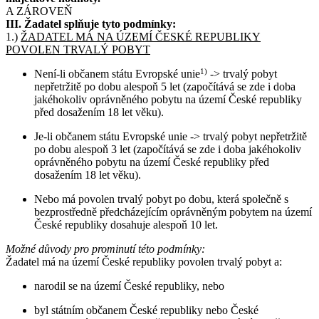
A ZÁROVEŇ
III. Žadatel splňuje tyto podmínky:
1.)
ŽADATEL MÁ NA ÚZEMÍ ČESKÉ REPUBLIKY
POVOLEN TRVALÝ POBYT
Není-li občanem státu Evropské unie
1)
-> trvalý pobyt
nepřetržitě po dobu alespoň 5 let (započítává se zde i doba
jakéhokoliv oprávněného pobytu na území České republiky
před dosažením 18 let věku).
Je-li občanem státu Evropské unie -> trvalý pobyt nepřetržitě
po dobu alespoň 3 let (započítává se zde i doba jakéhokoliv
oprávněného pobytu na území České republiky před
dosažením 18 let věku).
Nebo má povolen trvalý pobyt po dobu, která společně s
bezprostředně předcházejícím oprávněným pobytem na území
České republiky dosahuje alespoň 10 let.
Možné důvody pro prominutí této podmínky:
Žadatel má na území České republiky povolen trvalý pobyt a:
narodil se na území České republiky, nebo
byl státním občanem České republiky nebo České