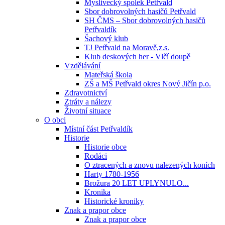
Myslivecký spolek Petřvald
Sbor dobrovolných hasičů Petřvald
SH ČMS – Sbor dobrovolných hasičů
Petřvaldík
Šachový klub
TJ Petřvald na Moravě,z.s.
Klub deskových her - Vlčí doupě
Vzdělávání
Mateřská škola
ZŠ a MŠ Petřvald okres Nový Jičín p.o.
Zdravotnictví
Ztráty a nálezy
Životní situace
O obci
Místní část Petřvaldík
Historie
Historie obce
Rodáci
O ztracených a znovu nalezených koních
Harty 1780-1956
Brožura 20 LET UPLYNULO...
Kronika
Historické kroniky
Znak a prapor obce
Znak a prapor obce