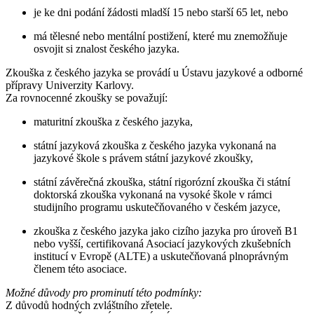
je ke dni podání žádosti mladší 15 nebo starší 65 let, nebo
má tělesné nebo mentální postižení, které mu znemožňuje
osvojit si znalost českého jazyka.
Zkouška z českého jazyka se provádí u Ústavu jazykové a odborné
přípravy Univerzity Karlovy.
Za rovnocenné zkoušky se považují:
maturitní zkouška z českého jazyka,
státní jazyková zkouška z českého jazyka vykonaná na
jazykové škole s právem státní jazykové zkoušky,
státní závěrečná zkouška, státní rigorózní zkouška či státní
doktorská zkouška vykonaná na vysoké škole v rámci
studijního programu uskutečňovaného v českém jazyce,
zkouška z českého jazyka jako cizího jazyka pro úroveň B1
nebo vyšší, certifikovaná Asociací jazykových zkušebních
institucí v Evropě (ALTE) a uskutečňovaná plnoprávným
členem této asociace.
Možné důvody pro prominutí této podmínky:
Z důvodů hodných zvláštního zřetele.