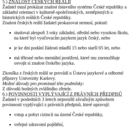
5.)
ZNALOST ČESKÝCH REÁLIÍ
Žadatel musí prokázat znalost ústavního systému České republiky a
základní orientaci v kulturně-společenských, zeměpisných a
historických reáliích České republiky.
Znalost českých reálií žadatel prokazovat nemusí, pokud:
studoval alespoň 3 roky základní, střední nebo vysokou školu,
na které byl vyučovacím jazykem jazyk český, nebo
je ke dni podání žádosti mladší 15 nebo starší 65 let, nebo
má tělesné nebo mentální postižení, které mu znemožňuje
osvojit si znalost českého jazyka.
Zkouška z českých reálií se provádí u Ústavu jazykové a odborné
přípravy Univerzity Karlovy.
Možné důvody pro prominutí této podmínky:
Z důvodů hodných zvláštního zřetele.
6.)
POVINNOSTI VYPLÝVAJÍCÍ Z PRÁVNÍCH PŘEDPISŮ
Žadatel v posledních 3 letech neporušil závažným způsobem
povinnosti vyplývající z právních předpisů, které upravují:
vstup a pobyt cizinců na území České republiky,
veřejné zdravotní pojištění,