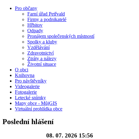
Pro občany
Farní úřad Petřvald
Firmy a podnikatelé
Hřbitov
Odpady
Pronájem společenských místností
Spolky a kluby
Vzdělávání
Zdravotnictví
Ztráty a nálezy
Životní situace
O obci
Knihovna
Pro návštěvníky
Videogalerie
Fotogalerie
Letecké snímky
Mapy obce - MůjGIS
Virtuální prohlídka obce
Poslední hlášení
08. 07. 2026 15:56