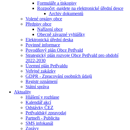
Formuláře a tiskopisy
Rozpočet -najdete na elektronické úřední desce
Archiv dokumentů
Volené orgány obce
Předpisy obce
Nařízení obce
Obecně závazné vyhlášky
Elektronická úřední deska
Povinné informace
Povodňový plán Obce Petřvald
Strategický plán rozvoje Obce Petřvald pro období
2022-2030
Územní plán Petřvaldu
Veřejné zakázky
GDPR - Zpracování osobních údajů
Registr oznámení
Státní správa
Aktuality
Hlášení v rozhlase
Kalendář akcí
Odstávky ČEZ
Petřvaldský zpravodaj
Partneři - Publicita
SMS infokanál
Zprávy