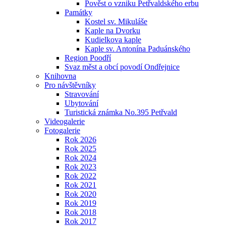
Pověst o vzniku Petřvaldského erbu
Památky
Kostel sv. Mikuláše
Kaple na Dvorku
Kudielkova kaple
Kaple sv. Antonína Paduánského
Region Poodří
Svaz měst a obcí povodí Ondřejnice
Knihovna
Pro návštěvníky
Stravování
Ubytování
Turistická známka No.395 Petřvald
Videogalerie
Fotogalerie
Rok 2026
Rok 2025
Rok 2024
Rok 2023
Rok 2022
Rok 2021
Rok 2020
Rok 2019
Rok 2018
Rok 2017