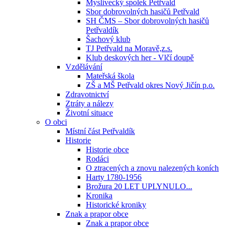
Myslivecký spolek Petřvald
Sbor dobrovolných hasičů Petřvald
SH ČMS – Sbor dobrovolných hasičů
Petřvaldík
Šachový klub
TJ Petřvald na Moravě,z.s.
Klub deskových her - Vlčí doupě
Vzdělávání
Mateřská škola
ZŠ a MŠ Petřvald okres Nový Jičín p.o.
Zdravotnictví
Ztráty a nálezy
Životní situace
O obci
Místní část Petřvaldík
Historie
Historie obce
Rodáci
O ztracených a znovu nalezených koních
Harty 1780-1956
Brožura 20 LET UPLYNULO...
Kronika
Historické kroniky
Znak a prapor obce
Znak a prapor obce