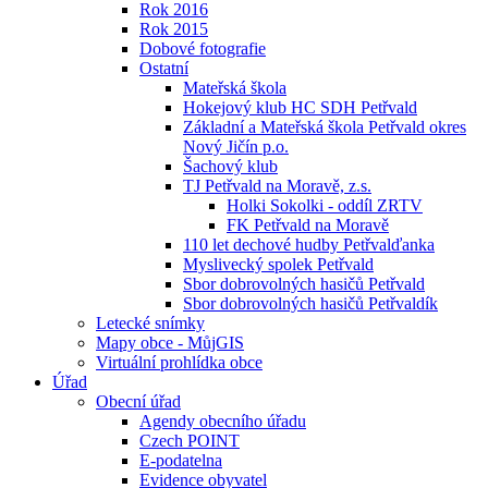
Rok 2016
Rok 2015
Dobové fotografie
Ostatní
Mateřská škola
Hokejový klub HC SDH Petřvald
Základní a Mateřská škola Petřvald okres
Nový Jičín p.o.
Šachový klub
TJ Petřvald na Moravě, z.s.
Holki Sokolki - oddíl ZRTV
FK Petřvald na Moravě
110 let dechové hudby Petřvalďanka
Myslivecký spolek Petřvald
Sbor dobrovolných hasičů Petřvald
Sbor dobrovolných hasičů Petřvaldík
Letecké snímky
Mapy obce - MůjGIS
Virtuální prohlídka obce
Úřad
Obecní úřad
Agendy obecního úřadu
Czech POINT
E-podatelna
Evidence obyvatel