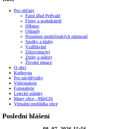
Pro občany
Farní úřad Petřvald
Firmy a podnikatelé
Hřbitov
Odpady
Pronájem společenských místností
Spolky a kluby
Vzdělávání
Zdravotnictví
Ztráty a nálezy
Životní situace
O obci
Knihovna
Pro návštěvníky
Videogalerie
Fotogalerie
Letecké snímky
Mapy obce - MůjGIS
Virtuální prohlídka obce
Poslední hlášení
08. 07. 2026 15:56