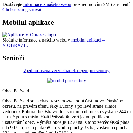
Dostávejte
informace z našeho webu
prostřednictvím SMS a e-mailů
Chci se zaregistrovat
Mobilní aplikace
Sledujte informace z našeho webu v
mobilní aplikaci –
V OBRAZE.
Senioři
Zjednodušená verze stránek nejen pro seniory
Obec Petřvald
Obec Petřvald se nachází v severovýchodní části novojičínského
okresu, na pravém břehu řeky Lubiny a po levé straně silnice
vedoucí z Příbora do Ostravy. Její střední nadmořská výška je 244 m
n. m. Spolu s místní částí Petřvaldík tvoří jednu politickou
i katastrální obec. Výměra obce je 1250 ha, z toho zemědělská půda
čítá 907 ha, lesní půda 68 ha, vodní plochy 33 ha, zastavěná plocha
32 ha a ostatní neurčená půda 210 ha.