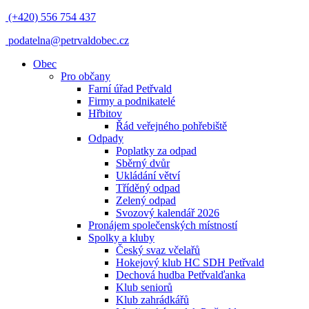
(+420) 556 754 437
podatelna@petrvaldobec.cz
Obec
Pro občany
Farní úřad Petřvald
Firmy a podnikatelé
Hřbitov
Řád veřejného pohřebiště
Odpady
Poplatky za odpad
Sběrný dvůr
Ukládání větví
Tříděný odpad
Zelený odpad
Svozový kalendář 2026
Pronájem společenských místností
Spolky a kluby
Český svaz včelařů
Hokejový klub HC SDH Petřvald
Dechová hudba Petřvalďanka
Klub seniorů
Klub zahrádkářů