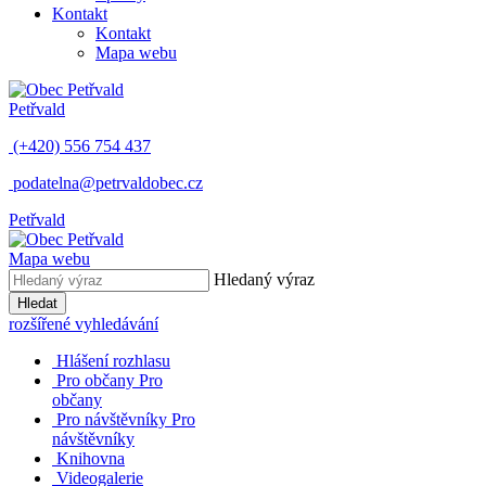
Kontakt
Kontakt
Mapa webu
Petřvald
(+420) 556 754 437
podatelna@petrvaldobec.cz
Petřvald
Mapa webu
Hledaný výraz
Hledat
rozšířené vyhledávání
Hlášení rozhlasu
Pro občany
Pro
občany
Pro návštěvníky
Pro
návštěvníky
Knihovna
Videogalerie