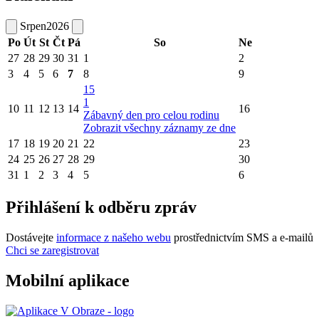
Srpen
2026
Po
Út
St
Čt
Pá
So
Ne
27
28
29
30
31
1
2
3
4
5
6
7
8
9
15
1
10
11
12
13
14
16
Zábavný den pro celou rodinu
Zobrazit všechny záznamy ze dne
17
18
19
20
21
22
23
24
25
26
27
28
29
30
31
1
2
3
4
5
6
Přihlášení k odběru zpráv
Dostávejte
informace z našeho webu
prostřednictvím SMS a e-mailů
Chci se zaregistrovat
Mobilní aplikace