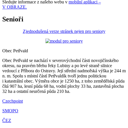
Sledujte informace z našeho webu v
mobilní aplikaci –
V OBRAZE.
Senioři
Zjednodušená verze stránek nejen pro seniory
Obec Petřvald
Obec Petřvald se nachází v severovýchodní části novojičínského
okresu, na pravém břehu řeky Lubiny a po levé straně silnice
vedoucí z Příbora do Ostravy. Její střední nadmořská výška je 244 m
n. m. Spolu s místní částí Petřvaldík tvoří jednu politickou
i katastrální obec. Výměra obce je 1250 ha, z toho zemědělská půda
čítá 907 ha, lesní půda 68 ha, vodní plochy 33 ha, zastavěná plocha
32 ha a ostatní neurčená půda 210 ha.
Czechpoint
SMOPO
ČEZ