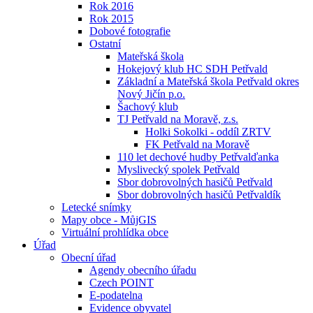
Rok 2016
Rok 2015
Dobové fotografie
Ostatní
Mateřská škola
Hokejový klub HC SDH Petřvald
Základní a Mateřská škola Petřvald okres
Nový Jičín p.o.
Šachový klub
TJ Petřvald na Moravě, z.s.
Holki Sokolki - oddíl ZRTV
FK Petřvald na Moravě
110 let dechové hudby Petřvalďanka
Myslivecký spolek Petřvald
Sbor dobrovolných hasičů Petřvald
Sbor dobrovolných hasičů Petřvaldík
Letecké snímky
Mapy obce - MůjGIS
Virtuální prohlídka obce
Úřad
Obecní úřad
Agendy obecního úřadu
Czech POINT
E-podatelna
Evidence obyvatel