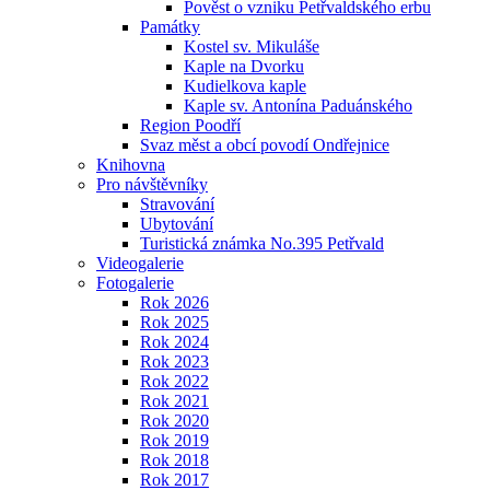
Pověst o vzniku Petřvaldského erbu
Památky
Kostel sv. Mikuláše
Kaple na Dvorku
Kudielkova kaple
Kaple sv. Antonína Paduánského
Region Poodří
Svaz měst a obcí povodí Ondřejnice
Knihovna
Pro návštěvníky
Stravování
Ubytování
Turistická známka No.395 Petřvald
Videogalerie
Fotogalerie
Rok 2026
Rok 2025
Rok 2024
Rok 2023
Rok 2022
Rok 2021
Rok 2020
Rok 2019
Rok 2018
Rok 2017