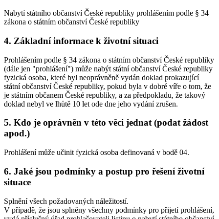
Nabytí státního občanství České republiky prohlášením podle § 34
zákona o státním občanství České republiky
4. Základní informace k životní situaci
Prohlášením podle § 34 zákona o státním občanství České republiky
(dále jen "prohlášení") může nabýt státní občanství České republiky
fyzická osoba, které byl neoprávněně vydán doklad prokazující
státní občanství České republiky, pokud byla v dobré víře o tom, že
je státním občanem České republiky, a za předpokladu, že takový
doklad nebyl ve lhůtě 10 let ode dne jeho vydání zrušen.
5. Kdo je oprávněn v této věci jednat (podat žádost
apod.)
Prohlášení může učinit fyzická osoba definovaná v bodě 04.
6. Jaké jsou podmínky a postup pro řešení životní
situace
Splnění všech požadovaných náležitostí.
V případě, že jsou splněny všechny podmínky pro přijetí prohlášení,
vydá příslušný úřad prohlašovateli listinu o nabytí státního občanství