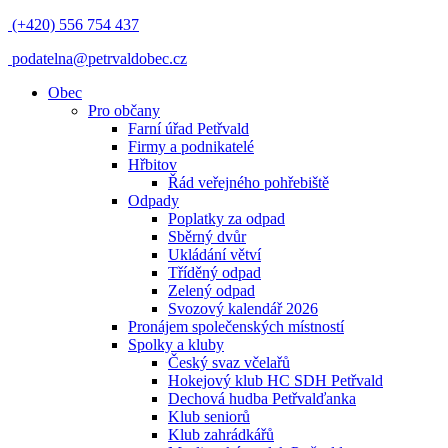
(+420) 556 754 437
podatelna@petrvaldobec.cz
Obec
Pro občany
Farní úřad Petřvald
Firmy a podnikatelé
Hřbitov
Řád veřejného pohřebiště
Odpady
Poplatky za odpad
Sběrný dvůr
Ukládání větví
Tříděný odpad
Zelený odpad
Svozový kalendář 2026
Pronájem společenských místností
Spolky a kluby
Český svaz včelařů
Hokejový klub HC SDH Petřvald
Dechová hudba Petřvalďanka
Klub seniorů
Klub zahrádkářů