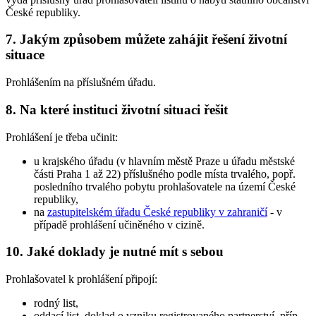
České republiky.
7. Jakým způsobem můžete zahájit řešení životní
situace
Prohlášením na příslušném úřadu.
8. Na které instituci životní situaci řešit
Prohlášení je třeba učinit:
u krajského úřadu (v hlavním městě Praze u úřadu městské
části Praha 1 až 22) příslušného podle místa trvalého, popř.
posledního trvalého pobytu prohlašovatele na území České
republiky,
na
zastupitelském úřadu České republiky v zahraničí
- v
případě prohlášení učiněného v cizině.
10. Jaké doklady je nutné mít s sebou
Prohlašovatel k prohlášení připojí:
rodný list,
oddací list, doklad o vzniku registrovaného partnerství, příp.