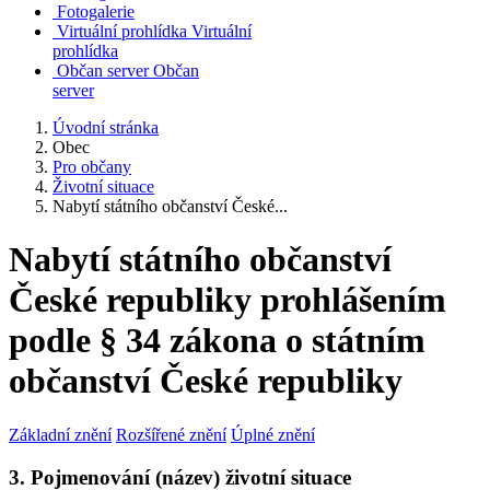
Fotogalerie
Virtuální prohlídka
Virtuální
prohlídka
Občan server
Občan
server
Úvodní stránka
Obec
Pro občany
Životní situace
Nabytí státního občanství České...
Nabytí státního občanství
České republiky prohlášením
podle § 34 zákona o státním
občanství České republiky
Základní znění
Rozšířené znění
Úplné znění
3. Pojmenování (název) životní situace