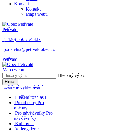
Kontakt
Kontakt
Mapa webu
Petřvald
(+420) 556 754 437
podatelna@petrvaldobec.cz
Petřvald
Mapa webu
Hledaný výraz
Hledat
rozšířené vyhledávání
Hlášení rozhlasu
Pro občany
Pro
občany
Pro návštěvníky
Pro
návštěvníky
Knihovna
Videogalerie