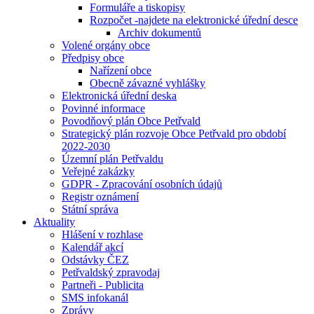
Formuláře a tiskopisy
Rozpočet -najdete na elektronické úřední desce
Archiv dokumentů
Volené orgány obce
Předpisy obce
Nařízení obce
Obecně závazné vyhlášky
Elektronická úřední deska
Povinné informace
Povodňový plán Obce Petřvald
Strategický plán rozvoje Obce Petřvald pro období
2022-2030
Územní plán Petřvaldu
Veřejné zakázky
GDPR - Zpracování osobních údajů
Registr oznámení
Státní správa
Aktuality
Hlášení v rozhlase
Kalendář akcí
Odstávky ČEZ
Petřvaldský zpravodaj
Partneři - Publicita
SMS infokanál
Zprávy