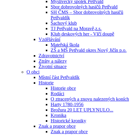
Myslivecký spolek Petřvald
Sbor dobrovolných hasičů Petřvald
SH ČMS – Sbor dobrovolných hasičů
Petřvaldík
Šachový klub
TJ Petřvald na Moravě,z.s.
Klub deskových her - Vlčí doupě
Vzdělávání
Mateřská škola
ZŠ a MŠ Petřvald okres Nový Jičín p.o.
Zdravotnictví
Ztráty a nálezy
Životní situace
O obci
Místní část Petřvaldík
Historie
Historie obce
Rodáci
O ztracených a znovu nalezených koních
Harty 1780-1956
Brožura 20 LET UPLYNULO...
Kronika
Historické kroniky
Znak a prapor obce
Znak a prapor obce