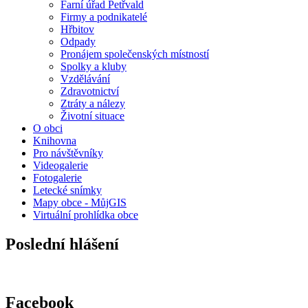
Farní úřad Petřvald
Firmy a podnikatelé
Hřbitov
Odpady
Pronájem společenských místností
Spolky a kluby
Vzdělávání
Zdravotnictví
Ztráty a nálezy
Životní situace
O obci
Knihovna
Pro návštěvníky
Videogalerie
Fotogalerie
Letecké snímky
Mapy obce - MůjGIS
Virtuální prohlídka obce
Poslední hlášení
Facebook