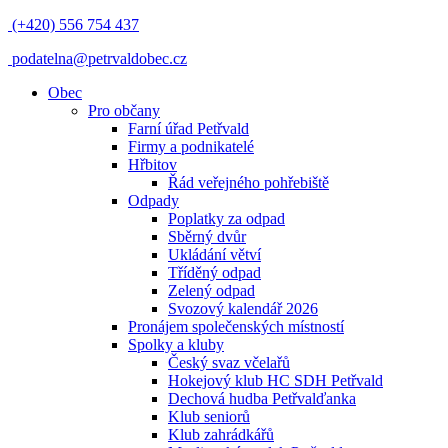
(+420) 556 754 437
podatelna@petrvaldobec.cz
Obec
Pro občany
Farní úřad Petřvald
Firmy a podnikatelé
Hřbitov
Řád veřejného pohřebiště
Odpady
Poplatky za odpad
Sběrný dvůr
Ukládání větví
Tříděný odpad
Zelený odpad
Svozový kalendář 2026
Pronájem společenských místností
Spolky a kluby
Český svaz včelařů
Hokejový klub HC SDH Petřvald
Dechová hudba Petřvalďanka
Klub seniorů
Klub zahrádkářů