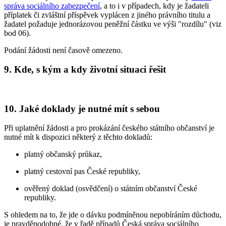
správa sociálního zabezpečení
, a to i v případech, kdy je žadateli
příplatek či zvláštní příspěvek vyplácen z jiného právního titulu a
žadatel požaduje jednorázovou peněžní částku ve výši "rozdílu" (viz
bod 06).
Podání žádosti není časově omezeno.
9. Kde, s kým a kdy životní situaci řešit
10. Jaké doklady je nutné mít s sebou
Při uplatnění žádosti a pro prokázání českého státního občanství je
nutné mít k dispozici některý z těchto dokladů:
platný občanský průkaz,
platný cestovní pas České republiky,
ověřený doklad (osvědčení) o státním občanství České
republiky.
S ohledem na to, že jde o dávku podmíněnou nepobíráním důchodu,
je pravděpodobné, že v řadě případů Česká správa sociálního