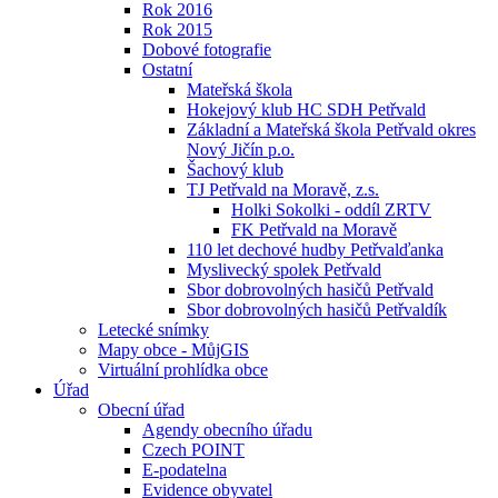
Rok 2016
Rok 2015
Dobové fotografie
Ostatní
Mateřská škola
Hokejový klub HC SDH Petřvald
Základní a Mateřská škola Petřvald okres
Nový Jičín p.o.
Šachový klub
TJ Petřvald na Moravě, z.s.
Holki Sokolki - oddíl ZRTV
FK Petřvald na Moravě
110 let dechové hudby Petřvalďanka
Myslivecký spolek Petřvald
Sbor dobrovolných hasičů Petřvald
Sbor dobrovolných hasičů Petřvaldík
Letecké snímky
Mapy obce - MůjGIS
Virtuální prohlídka obce
Úřad
Obecní úřad
Agendy obecního úřadu
Czech POINT
E-podatelna
Evidence obyvatel