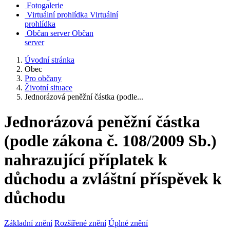
Fotogalerie
Virtuální prohlídka
Virtuální
prohlídka
Občan server
Občan
server
Úvodní stránka
Obec
Pro občany
Životní situace
Jednorázová peněžní částka (podle...
Jednorázová peněžní částka
(podle zákona č. 108/2009 Sb.)
nahrazující příplatek k
důchodu a zvláštní příspěvek k
důchodu
Základní znění
Rozšířené znění
Úplné znění