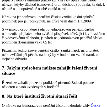
příplatku nebo zvláštního příspěvku, který by oprávněné osobě
náležel, kdyby důchod (stanovený druh důchodu) pobírala, ke dni, k
němuž na ni oprávněné osobě vznikl nárok.
Nárok na jednorázovou peněžní částku vzniká ke dni splnění
podmínek pro její poskytnutí, nejdříve však dnem 1.7.2009.
S výjimkou osob, které žádají o jednorázovou peněžní částku
nahrazující příplatek nebo zvláštní příspěvek náležející k vdovskému
či vdoveckému důchodu, je nárok na jednorázovou peněžní částku
podmíněn dosažením věku 65 let.
Přiznáním jednorázové peněžní částky zaniká nárok na příplatek
nebo zvláštní příspěvek, na který by v budoucnu vznikl nárok ze
stejného důvodu.
7. Jakým způsobem můžete zahájit řešení životní
situace
Řízení lze zahájit pouze na podkladě písemné žádosti podané
některou z osob uvedených v bodě 05.
8. Na které instituci životní situaci řešit
O nároku na jednorázovou peněžní částku rozhoduje vždy
Česká