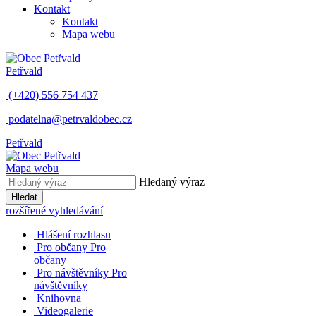
Kontakt
Kontakt
Mapa webu
Petřvald
(+420) 556 754 437
podatelna@petrvaldobec.cz
Petřvald
Mapa webu
Hledaný výraz
Hledat
rozšířené vyhledávání
Hlášení rozhlasu
Pro občany
Pro
občany
Pro návštěvníky
Pro
návštěvníky
Knihovna
Videogalerie