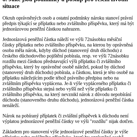
situace
Okruh oprávněných osob a ostatní podmínky nároku stanoví právní
předpis týkající se příplatku nebo zvláštního příspěvku, který má být
jednorázovou peněžní částkou nahrazen.
Jednorázová peněžní částka náleží ve výši 72násobku měsíční
částky příplatku nebo zvláštního příspěvku, na kterou by oprávněná
osoba měla nárok, kdyby důchod (stanovený druh důchodu) z
českého důchodového pojištění pobírala, resp. ve výši 72násobku
rozdílu mezi částkou představující výši příplatku či zvláštního
příspěvku, který by oprávněné osobě náležel, pokud by důchod
(stanovený druh důchodu) pobírala, a částkou, která je této osobě na
příplatku náležejícím podle téhož právního předpisu nebo na
zvláštním příspěvku vyplácena. Je-li výše vypláceného příplatku či
zvláštního příspěvku stejná nebo vyšší než výše příplatku či
zvláštního příspěvku, na který nevznikl nárok z důvodu nepobírání
důchodu (stanoveného druhu důchodu), jednorázová peněžní částka
nenáleží.
Nárok na pobíraný příplatek či zvláštní příspěvek k důchodu není
výplatou jednorázové peněžní částky ve výši "rozdílu" nijak dotčen.
Základem pro stanovení výše jednorázové peněžní částky je výše