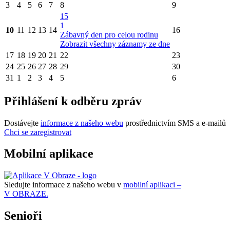
3
4
5
6
7
8
9
15
1
10
11
12
13
14
16
Zábavný den pro celou rodinu
Zobrazit všechny záznamy ze dne
17
18
19
20
21
22
23
24
25
26
27
28
29
30
31
1
2
3
4
5
6
Přihlášení k odběru zpráv
Dostávejte
informace z našeho webu
prostřednictvím SMS a e-mailů
Chci se zaregistrovat
Mobilní aplikace
Sledujte informace z našeho webu v
mobilní aplikaci –
V OBRAZE.
Senioři