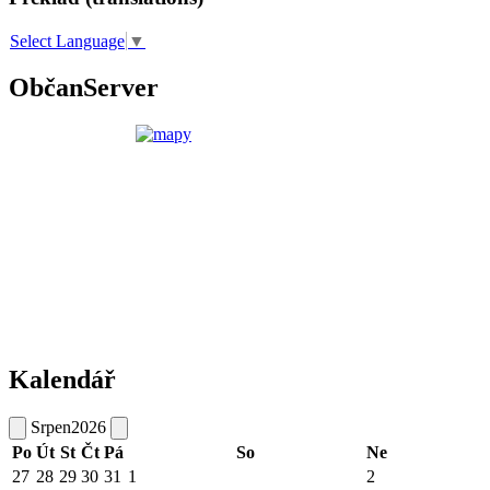
Select Language
▼
ObčanServer
Kalendář
Srpen
2026
Po
Út
St
Čt
Pá
So
Ne
27
28
29
30
31
1
2