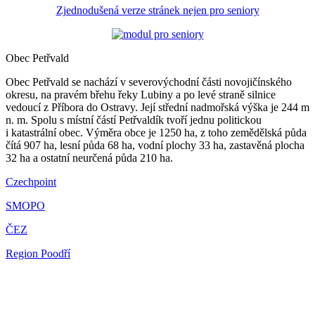
Zjednodušená verze stránek nejen pro seniory
Obec Petřvald
Obec Petřvald se nachází v severovýchodní části novojičínského
okresu, na pravém břehu řeky Lubiny a po levé straně silnice
vedoucí z Příbora do Ostravy. Její střední nadmořská výška je 244 m
n. m. Spolu s místní částí Petřvaldík tvoří jednu politickou
i katastrální obec. Výměra obce je 1250 ha, z toho zemědělská půda
čítá 907 ha, lesní půda 68 ha, vodní plochy 33 ha, zastavěná plocha
32 ha a ostatní neurčená půda 210 ha.
Czechpoint
SMOPO
ČEZ
Region Poodří