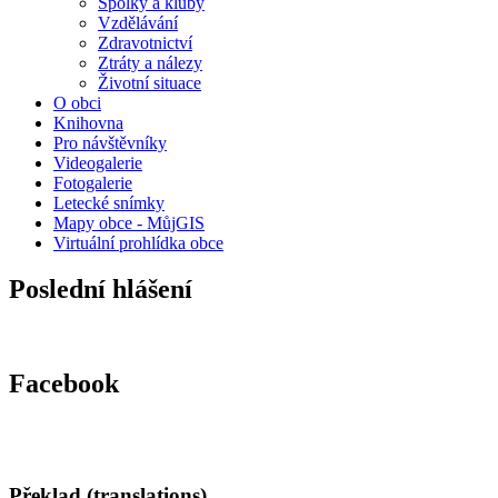
Spolky a kluby
Vzdělávání
Zdravotnictví
Ztráty a nálezy
Životní situace
O obci
Knihovna
Pro návštěvníky
Videogalerie
Fotogalerie
Letecké snímky
Mapy obce - MůjGIS
Virtuální prohlídka obce
Poslední hlášení
Facebook
Překlad (translations)