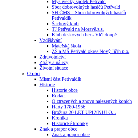
Myslivecký spolek Petřvald
Sbor dobrovolných hasičů Petřvald
SH ČMS – Sbor dobrovolných hasičů
Petřvaldík
Šachový klub
TJ Petřvald na Moravě,z.s.
Klub deskových her - Vlčí doupě
Vzdělávání
Mateřská škola
ZŠ a MŠ Petřvald okres Nový Jičín p.o.
Zdravotnictví
Ztráty a nálezy
Životní situace
O obci
Místní část Petřvaldík
Historie
Historie obce
Rodáci
O ztracených a znovu nalezených koních
Harty 1780-1956
Brožura 20 LET UPLYNULO...
Kronika
Historické kroniky
Znak a prapor obce
Znak a prapor obce