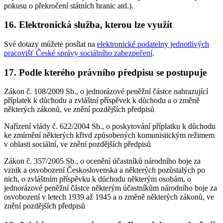
pokusu o překročení státních hranic atd.).
16. Elektronická služba, kterou lze využít
Své dotazy můžete posílat na
elektronické podatelny jednotlivých
pracovišť České správy sociálního zabezpečení
.
17. Podle kterého právního předpisu se postupuje
Zákon č. 108/2009 Sb., o jednorázové peněžní částce nahrazující
příplatek k důchodu a zvláštní příspěvek k důchodu a o změně
některých zákonů, ve znění pozdějších předpisů
Nařízení vlády č. 622/2004 Sb., o poskytování příplatku k důchodu
ke zmírnění některých křivd způsobených komunistickým režimem
v oblasti sociální, ve znění pozdějších předpisů
Zákon č. 357/2005 Sb., o ocenění účastníků národního boje za
vznik a osvobození Československa a některých pozůstalých po
nich, o zvláštním příspěvku k důchodu některým osobám, o
jednorázové peněžní částce některým účastníkům národního boje za
osvobození v letech 1939 až 1945 a o změně některých zákonů, ve
znění pozdějších předpisů