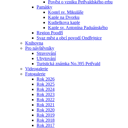
Pověst o vzniku Petřvaldského erbu
Památky
Kostel sv. Mikuláše
Kaple na Dvorku
Kudielkova kaple
Kaple sv. Antonína Paduánského
Region Poodří
Svaz měst a obcí povodí Ondřejnice
Knihovna
Pro návštěvníky
Stravování
Ubytování
Turistická známka No.395 Petřvald
Videogalerie
Fotogalerie
Rok 2026
Rok 2025
Rok 2024
Rok 2023
Rok 2022
Rok 2021
Rok 2020
Rok 2019
Rok 2018
Rok 2017