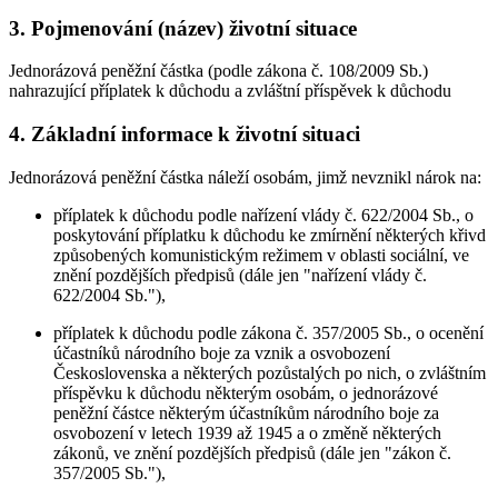
3. Pojmenování (název) životní situace
Jednorázová peněžní částka (podle zákona č. 108/2009 Sb.)
nahrazující příplatek k důchodu a zvláštní příspěvek k důchodu
4. Základní informace k životní situaci
Jednorázová peněžní částka náleží osobám, jimž nevznikl nárok na:
příplatek k důchodu podle nařízení vlády č. 622/2004 Sb., o
poskytování příplatku k důchodu ke zmírnění některých křivd
způsobených komunistickým režimem v oblasti sociální, ve
znění pozdějších předpisů (dále jen "nařízení vlády č.
622/2004 Sb."),
příplatek k důchodu podle zákona č. 357/2005 Sb., o ocenění
účastníků národního boje za vznik a osvobození
Československa a některých pozůstalých po nich, o zvláštním
příspěvku k důchodu některým osobám, o jednorázové
peněžní částce některým účastníkům národního boje za
osvobození v letech 1939 až 1945 a o změně některých
zákonů, ve znění pozdějších předpisů (dále jen "zákon č.
357/2005 Sb."),