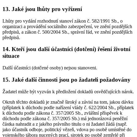
13. Jaké jsou lhůty pro vyřízení
Lhůty pro vydání rozhodnutí stanoví zákon č. 582/1991 Sb., o
organizaci a provádění sociálního zabezpečení, ve znění pozdějších
předpisů, a zákon č. 500/2004 Sb., správní řád, ve znění pozdějších
předpisů.
14. Kteří jsou další účastníci (dotčení) řešení životní
situace
Další účastníci (dotčené osoby) nejsou stanoveni.
15. Jaké další činnosti jsou po žadateli požadovány
Žadatel může být vyzván k předložení dokladů osvědčujících nárok.
Okruh těchto dokladů je značně široký a závisí na tom, jakou dávku
(příplatek k důchodu podle nařízení vlády č. 622/2004 Sb., příplatek
k důchodu podle zákona č. 357/2005 Sb., zvláštní příspěvek k
důchodu podle zákona č. 357/2005 Sb.) má jednorázová peněžní
částka nahradit a z jakého právního titulu o ni žadatel žádá (např.
jako účastník odboje, politický vězeň, vdova po osobě umístěné do
vojenského tábora nucených prací, sirotek po osobě zemřelé při