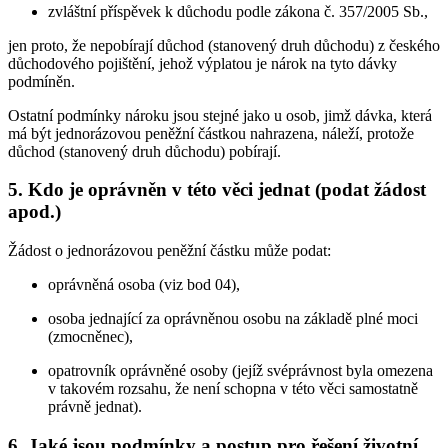
zvláštní příspěvek k důchodu podle zákona č. 357/2005 Sb.,
jen proto, že nepobírají důchod (stanovený druh důchodu) z českého
důchodového pojištění, jehož výplatou je nárok na tyto dávky
podmíněn.
Ostatní podmínky nároku jsou stejné jako u osob, jimž dávka, která
má být jednorázovou peněžní částkou nahrazena, náleží, protože
důchod (stanovený druh důchodu) pobírají.
5. Kdo je oprávněn v této věci jednat (podat žádost
apod.)
Žádost o jednorázovou peněžní částku může podat:
oprávněná osoba (viz bod 04),
osoba jednající za oprávněnou osobu na základě plné moci
(zmocněnec),
opatrovník oprávněné osoby (jejíž svéprávnost byla omezena
v takovém rozsahu, že není schopna v této věci samostatně
právně jednat).
6. Jaké jsou podmínky a postup pro řešení životní