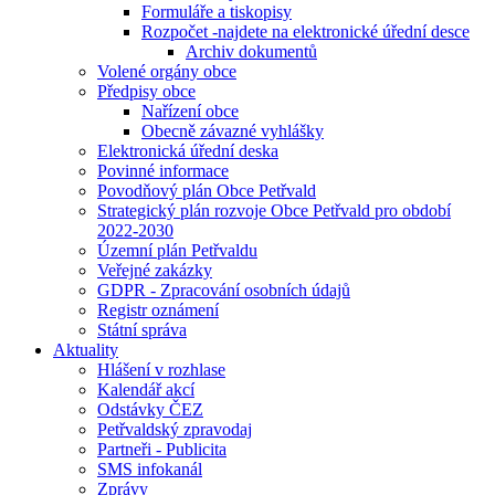
Formuláře a tiskopisy
Rozpočet -najdete na elektronické úřední desce
Archiv dokumentů
Volené orgány obce
Předpisy obce
Nařízení obce
Obecně závazné vyhlášky
Elektronická úřední deska
Povinné informace
Povodňový plán Obce Petřvald
Strategický plán rozvoje Obce Petřvald pro období
2022-2030
Územní plán Petřvaldu
Veřejné zakázky
GDPR - Zpracování osobních údajů
Registr oznámení
Státní správa
Aktuality
Hlášení v rozhlase
Kalendář akcí
Odstávky ČEZ
Petřvaldský zpravodaj
Partneři - Publicita
SMS infokanál
Zprávy