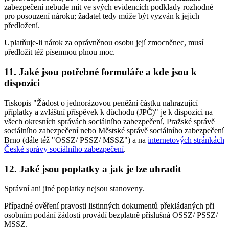
zabezpečení nebude mít ve svých evidencích podklady rozhodné
pro posouzení nároku; žadatel tedy může být vyzván k jejich
předložení.
Uplatňuje-li nárok za oprávněnou osobu její zmocněnec, musí
předložit též písemnou plnou moc.
11. Jaké jsou potřebné formuláře a kde jsou k
dispozici
Tiskopis "Žádost o jednorázovou peněžní částku nahrazující
příplatky a zvláštní příspěvek k důchodu (JPČ)" je k dispozici na
všech okresních správách sociálního zabezpečení, Pražské správě
sociálního zabezpečení nebo Městské správě sociálního zabezpečení
Brno (dále též "OSSZ/ PSSZ/ MSSZ") a na
internetových stránkách
České správy sociálního zabezpečení
.
12. Jaké jsou poplatky a jak je lze uhradit
Správní ani jiné poplatky nejsou stanoveny.
Případné ověření pravosti listinných dokumentů překládaných při
osobním podání žádosti provádí bezplatně příslušná OSSZ/ PSSZ/
MSSZ.