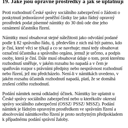
19. Jaké jsou opravné prostředky a jak se uplatňují
Proti rozhodnutí České správy sociálního zabezpečení o žádosti o
poskytnutí jednorázové peněžní částky lze jako řádný opravný
prostředek podat písemné námitky do 30 dnů ode dne jeho
oznámení účastníku řízení.
Námitky musí obsahovat stejné náležitosti jako odvolání podané
podle § 82 správního řádu, tj. především z nich má být patrno, kdo
je činí, které věci se týkají a co se navrhuje; musí tedy obsahovat
označení účastníka a správního orgánu, jemuž je určeno, a podpis
osoby, která je činí. Dále musí obsahovat údaje o tom, proti kterému
rozhodnutí směřuje, v jakém rozsahu ho napadá a v čem je
spatřován rozpor s právními předpisy nebo nesprávnost rozhodnutí
nebo řízení, jež mu předcházelo. Není-li v námitkách uvedeno, v
jakém rozsahu účastník rozhodnutí napadá, platí, že se domáhá
zrušení celého rozhodnutí.
Podání námitek nemá odkladný účinek. Námitky lze uplatnit u
České správy sociálního zabezpečení nebo u kterékoliv okresní
správy sociálního zabezpečení (OSSZ/ PSSZ/ MSSZ). Podání
námitek je řádným opravným prostředkem ve správním řízení a
absolvování námitkového řízení je proto nezbytným předpokladem
k případnému podání správní žaloby.