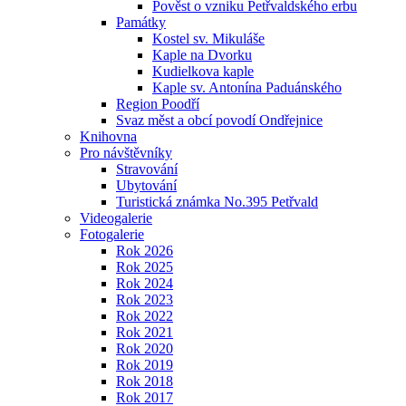
Pověst o vzniku Petřvaldského erbu
Památky
Kostel sv. Mikuláše
Kaple na Dvorku
Kudielkova kaple
Kaple sv. Antonína Paduánského
Region Poodří
Svaz měst a obcí povodí Ondřejnice
Knihovna
Pro návštěvníky
Stravování
Ubytování
Turistická známka No.395 Petřvald
Videogalerie
Fotogalerie
Rok 2026
Rok 2025
Rok 2024
Rok 2023
Rok 2022
Rok 2021
Rok 2020
Rok 2019
Rok 2018
Rok 2017