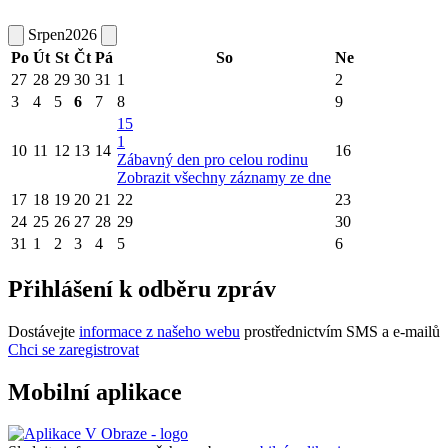
Srpen
2026
Po
Út
St
Čt
Pá
So
Ne
27
28
29
30
31
1
2
3
4
5
6
7
8
9
15
1
10
11
12
13
14
16
Zábavný den pro celou rodinu
Zobrazit všechny záznamy ze dne
17
18
19
20
21
22
23
24
25
26
27
28
29
30
31
1
2
3
4
5
6
Přihlášení k odběru zpráv
Dostávejte
informace z našeho webu
prostřednictvím SMS a e-mailů
Chci se zaregistrovat
Mobilní aplikace