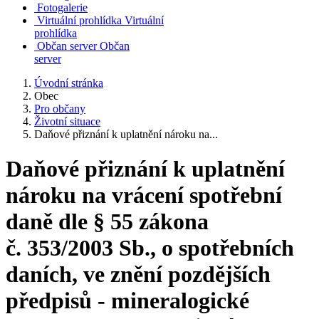
Fotogalerie
Virtuální prohlídka
Virtuální
prohlídka
Občan server
Občan
server
Úvodní stránka
Obec
Pro občany
Životní situace
Daňové přiznání k uplatnění nároku na...
Daňové přiznání k uplatnění
nároku na vrácení spotřební
daně dle § 55 zákona
č. 353/2003 Sb., o spotřebních
daních, ve znění pozdějších
předpisů - mineralogické