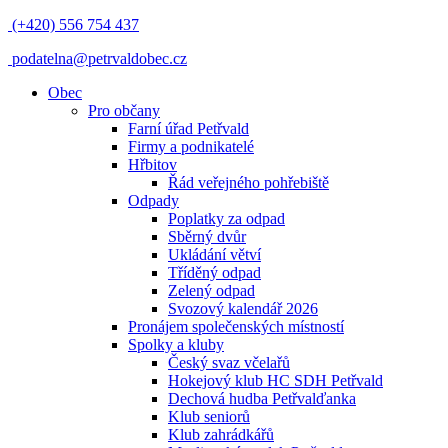
(+420) 556 754 437
podatelna@petrvaldobec.cz
Obec
Pro občany
Farní úřad Petřvald
Firmy a podnikatelé
Hřbitov
Řád veřejného pohřebiště
Odpady
Poplatky za odpad
Sběrný dvůr
Ukládání větví
Tříděný odpad
Zelený odpad
Svozový kalendář 2026
Pronájem společenských místností
Spolky a kluby
Český svaz včelařů
Hokejový klub HC SDH Petřvald
Dechová hudba Petřvalďanka
Klub seniorů
Klub zahrádkářů