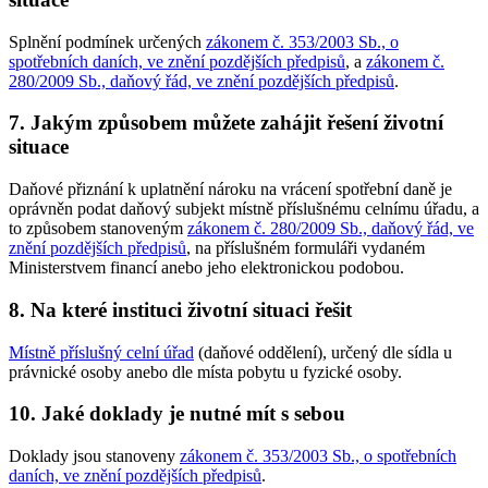
Splnění podmínek určených
zákonem č. 353/2003 Sb., o
spotřebních daních, ve znění pozdějších předpisů
, a
zákonem č.
280/2009 Sb., daňový řád, ve znění pozdějších předpisů
.
7. Jakým způsobem můžete zahájit řešení životní
situace
Daňové přiznání k uplatnění nároku na vrácení spotřební daně je
oprávněn podat daňový subjekt místně příslušnému celnímu úřadu, a
to způsobem stanoveným
zákonem č. 280/2009 Sb., daňový řád, ve
znění pozdějších předpisů
, na příslušném formuláři vydaném
Ministerstvem financí anebo jeho elektronickou podobou.
8. Na které instituci životní situaci řešit
Místně příslušný celní úřad
(daňové oddělení), určený dle sídla u
právnické osoby anebo dle místa pobytu u fyzické osoby.
10. Jaké doklady je nutné mít s sebou
Doklady jsou stanoveny
zákonem č. 353/2003 Sb., o spotřebních
daních, ve znění pozdějších předpisů
.