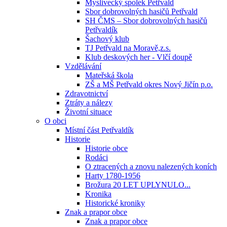
Myslivecký spolek Petřvald
Sbor dobrovolných hasičů Petřvald
SH ČMS – Sbor dobrovolných hasičů
Petřvaldík
Šachový klub
TJ Petřvald na Moravě,z.s.
Klub deskových her - Vlčí doupě
Vzdělávání
Mateřská škola
ZŠ a MŠ Petřvald okres Nový Jičín p.o.
Zdravotnictví
Ztráty a nálezy
Životní situace
O obci
Místní část Petřvaldík
Historie
Historie obce
Rodáci
O ztracených a znovu nalezených koních
Harty 1780-1956
Brožura 20 LET UPLYNULO...
Kronika
Historické kroniky
Znak a prapor obce
Znak a prapor obce