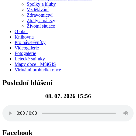
Spolky a kluby
Vzdělávání
Zdravotnictví
Ztráty a nálezy
Životní situace
O obci
Knihovna
Pro návštěvníky
Videogalerie
Fotogalerie
Letecké snímky
Mapy obce - MůjGIS
Virtuální prohlídka obce
Poslední hlášení
08. 07. 2026 15:56
Facebook