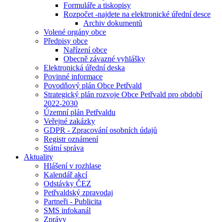
Formuláře a tiskopisy
Rozpočet -najdete na elektronické úřední desce
Archiv dokumentů
Volené orgány obce
Předpisy obce
Nařízení obce
Obecně závazné vyhlášky
Elektronická úřední deska
Povinné informace
Povodňový plán Obce Petřvald
Strategický plán rozvoje Obce Petřvald pro období
2022-2030
Územní plán Petřvaldu
Veřejné zakázky
GDPR - Zpracování osobních údajů
Registr oznámení
Státní správa
Aktuality
Hlášení v rozhlase
Kalendář akcí
Odstávky ČEZ
Petřvaldský zpravodaj
Partneři - Publicita
SMS infokanál
Zprávy