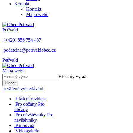
Kontakt
Kontakt
Mapa webu
Petřvald
(+420) 556 754 437
podatelna@petrvaldobec.cz
Petřvald
Mapa webu
Hledaný výraz
Hledat
rozšířené vyhledávání
Hlášení rozhlasu
Pro občany
Pro
občany
Pro návštěvníky
Pro
návštěvníky
Knihovna
Videogalerie