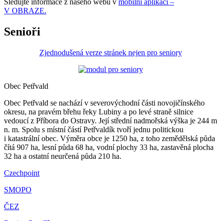
Sledujte informace z našeho webu v
mobilní aplikaci –
V OBRAZE.
Senioři
Zjednodušená verze stránek nejen pro seniory
Obec Petřvald
Obec Petřvald se nachází v severovýchodní části novojičínského
okresu, na pravém břehu řeky Lubiny a po levé straně silnice
vedoucí z Příbora do Ostravy. Její střední nadmořská výška je 244 m
n. m. Spolu s místní částí Petřvaldík tvoří jednu politickou
i katastrální obec. Výměra obce je 1250 ha, z toho zemědělská půda
čítá 907 ha, lesní půda 68 ha, vodní plochy 33 ha, zastavěná plocha
32 ha a ostatní neurčená půda 210 ha.
Czechpoint
SMOPO
ČEZ