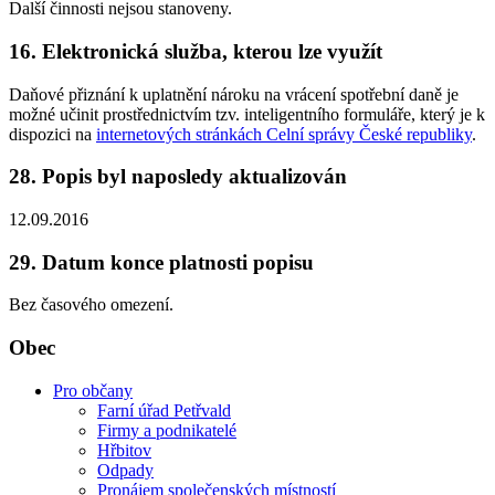
Další činnosti nejsou stanoveny.
16. Elektronická služba, kterou lze využít
Daňové přiznání k uplatnění nároku na vrácení spotřební daně je
možné učinit prostřednictvím tzv. inteligentního formuláře, který je k
dispozici na
internetových stránkách Celní správy České republiky
.
28. Popis byl naposledy aktualizován
12.09.2016
29. Datum konce platnosti popisu
Bez časového omezení.
Obec
Pro občany
Farní úřad Petřvald
Firmy a podnikatelé
Hřbitov
Odpady
Pronájem společenských místností