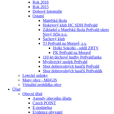
Rok 2016
Rok 2015
Dobové fotografie
Ostatní
Mateřská škola
Hokejový klub HC SDH Petřvald
Základní a Mateřská škola Petřvald okres
Nový Jičín p.o.
Šachový klub
TJ Petřvald na Moravě, z.s.
Holki Sokolki - oddíl ZRTV
FK Petřvald na Moravě
110 let dechové hudby Petřvalďanka
Myslivecký spolek Petřvald
Sbor dobrovolných hasičů Petřvald
Sbor dobrovolných hasičů Petřvaldík
Letecké snímky
Mapy obce - MůjGIS
Virtuální prohlídka obce
Úřad
Obecní úřad
Agendy obecního úřadu
Czech POINT
E-podatelna
Evidence obyvatel