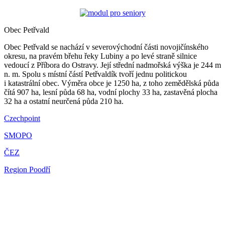
Obec Petřvald
Obec Petřvald se nachází v severovýchodní části novojičínského
okresu, na pravém břehu řeky Lubiny a po levé straně silnice
vedoucí z Příbora do Ostravy. Její střední nadmořská výška je 244 m
n. m. Spolu s místní částí Petřvaldík tvoří jednu politickou
i katastrální obec. Výměra obce je 1250 ha, z toho zemědělská půda
čítá 907 ha, lesní půda 68 ha, vodní plochy 33 ha, zastavěná plocha
32 ha a ostatní neurčená půda 210 ha.
Czechpoint
SMOPO
ČEZ
Region Poodří