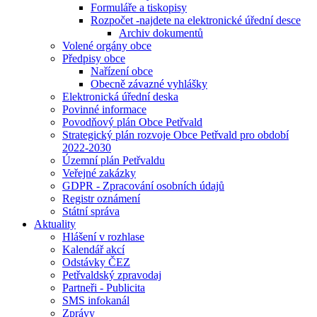
Formuláře a tiskopisy
Rozpočet -najdete na elektronické úřední desce
Archiv dokumentů
Volené orgány obce
Předpisy obce
Nařízení obce
Obecně závazné vyhlášky
Elektronická úřední deska
Povinné informace
Povodňový plán Obce Petřvald
Strategický plán rozvoje Obce Petřvald pro období
2022-2030
Územní plán Petřvaldu
Veřejné zakázky
GDPR - Zpracování osobních údajů
Registr oznámení
Státní správa
Aktuality
Hlášení v rozhlase
Kalendář akcí
Odstávky ČEZ
Petřvaldský zpravodaj
Partneři - Publicita
SMS infokanál
Zprávy