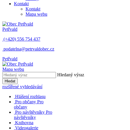
Kontakt
Kontakt
Mapa webu
Petřvald
(+420) 556 754 437
podatelna@petrvaldobec.cz
Petřvald
Mapa webu
Hledaný výraz
Hledat
rozšířené vyhledávání
Hlášení rozhlasu
Pro občany
Pro
občany
Pro návštěvníky
Pro
návštěvníky
Knihovna
Videogalerie