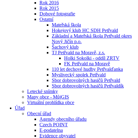
Rok 2016
Rok 2015
Dobové fotografie
Ostatní
Mateřská škola
Hokejový klub HC SDH Petřvald
Základní a Mateřská škola Petřvald okres
Nový Jičín p.o.
Šachový klub
TJ Petřvald na Moravě, z.s.
Holki Sokolki - oddíl ZRTV
FK Petřvald na Moravě
110 let dechové hudby Petřvalďanka
Myslivecký spolek Petřvald
Sbor dobrovolných hasičů Petřvald
Sbor dobrovolných hasičů Petřvaldík
Letecké snímky
Mapy obce - MůjGIS
Virtuální prohlídka obce
Úřad
Obecní úřad
Agendy obecního úřadu
Czech POINT
E-podatelna
Evidence obyvatel