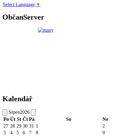
Select Language
▼
ObčanServer
Kalendář
Srpen
2026
Po
Út
St
Čt
Pá
So
Ne
27
28
29
30
31
1
2
3
4
5
6
7
8
9