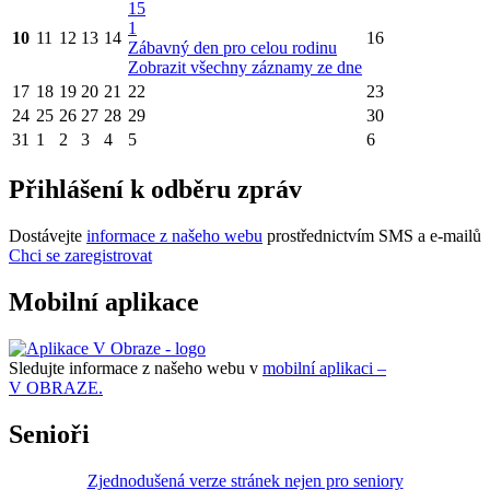
15
1
10
11
12
13
14
16
Zábavný den pro celou rodinu
Zobrazit všechny záznamy ze dne
17
18
19
20
21
22
23
24
25
26
27
28
29
30
31
1
2
3
4
5
6
Přihlášení k odběru zpráv
Dostávejte
informace z našeho webu
prostřednictvím SMS a e-mailů
Chci se zaregistrovat
Mobilní aplikace
Sledujte informace z našeho webu v
mobilní aplikaci –
V OBRAZE.
Senioři
Zjednodušená verze stránek nejen pro seniory