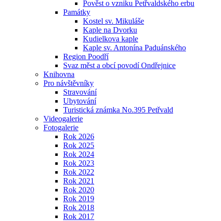
Pověst o vzniku Petřvaldského erbu
Památky
Kostel sv. Mikuláše
Kaple na Dvorku
Kudielkova kaple
Kaple sv. Antonína Paduánského
Region Poodří
Svaz měst a obcí povodí Ondřejnice
Knihovna
Pro návštěvníky
Stravování
Ubytování
Turistická známka No.395 Petřvald
Videogalerie
Fotogalerie
Rok 2026
Rok 2025
Rok 2024
Rok 2023
Rok 2022
Rok 2021
Rok 2020
Rok 2019
Rok 2018
Rok 2017