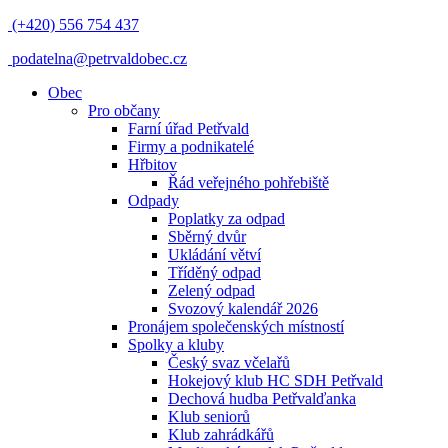
(+420) 556 754 437
podatelna@petrvaldobec.cz
Obec
Pro občany
Farní úřad Petřvald
Firmy a podnikatelé
Hřbitov
Řád veřejného pohřebiště
Odpady
Poplatky za odpad
Sběrný dvůr
Ukládání větví
Tříděný odpad
Zelený odpad
Svozový kalendář 2026
Pronájem společenských místností
Spolky a kluby
Český svaz včelařů
Hokejový klub HC SDH Petřvald
Dechová hudba Petřvalďanka
Klub seniorů
Klub zahrádkářů